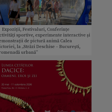
 Expoziţii, Festivaluri, Conferințe
ctivități sportive, experimente interactive și
emonstrații de pictură animă Calea
ictoriei, la „Străzi Deschise – București,
romenadă urbană”