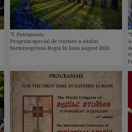
📁 Patrimoniu

Program special de vizitare a sitului
A
Sarmizegetusa Regia în luna august 2026
d
V
P