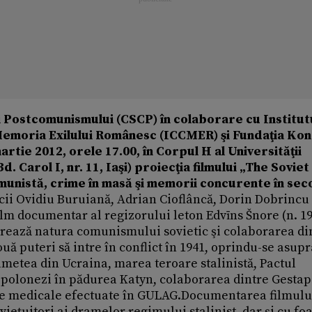
 Postcomunismului (CSCP) în colaborare cu Institut
Memoria Exilului Românesc (ICCMER) şi Fundaţia Ko
tie 2012, orele 17.00, în Corpul H al Universităţii
. Carol I, nr. 11, Iaşi) proiecţia filmului „The Soviet
unistă, crime în masă şi memorii concurente în sec
icii Ovidiu Buruiană, Adrian Cioflâncă, Dorin Dobrincu 
lm documentar al regizorului leton Edvīns Šnore (n. 19
strează natura comunismului sovietic şi colaborarea di
uă puteri să intre în conflict în 1941, oprindu-se asup
metea din Ucraina, marea teroare stalinistă, Pactul
 polonezi în pădurea Katyn, colaborarea dintre Gestap
le medicale efectuate în GULAG.Documentarea filmulu
vieţuitori ai dramelor regimului stalinist, dar şi cu fo