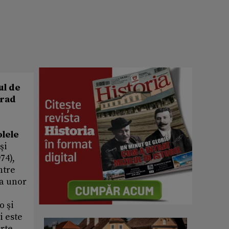
ul de
nrad
olele
şi
74),
ntre
ra unor
o şi
i este
arte