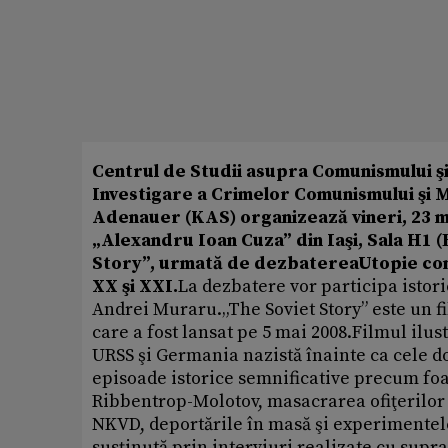
Centrul de Studii asupra Comunismului şi
Investigare a Crimelor Comunismului şi 
Adenauer (KAS) organizează vineri, 23 mar
„Alexandru Ioan Cuza” din Iaşi, Sala H1 (Bd
Story”, urmată de dezbaterea
Utopie com
XX şi XXI.
La dezbatere vor participa istor
Andrei Muraru.„The Soviet Story” este un fi
care a fost lansat pe 5 mai 2008.Filmul ilu
URSS şi Germania nazistă înainte ca cele do
episoade istorice semnificative precum foa
Ribbentrop-Molotov, masacrarea ofiţerilor
NKVD, deportările în masă şi experimente
susţinută prin interviuri realizate cu supra