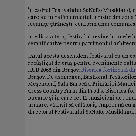
În cadrul Festivalului SoNoRo Musikland, con
care au intrat în circuitul turistic din zo
locuinţe ţărăneşti, conform unui comunicat
În ediţia a IV-a, festivalul revine în unele l
semnificative pentru patrimoniul arhitectu
„Anul acesta deschidem festivalul cu un con
recâştigat de oraş pentru evenimente cultura
HUB 2068 din Braşov,
Biserica fortificată d
Braşov. De asemenea, Bastionul Ţesătorilor, B
Meşendorf, Sala Barocă a Primăriei Munici
Cross Country Farm din Prod şi Biserica for
bucurie şi în care cei 12 muzicieni de re
urmare, vă invit să călătoriţi împreună cu 
directorul Festivalului SoNoRo Musikland,