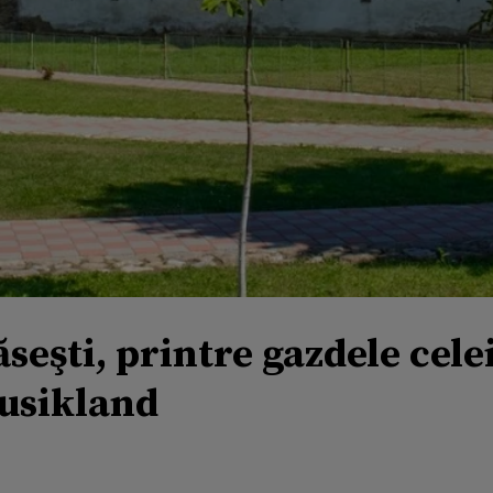
ăseşti, printre gazdele celei
Musikland