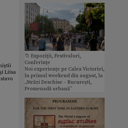
📁 Expoziţii, Festivaluri,
Conferințe
iştii
Noi experiențe pe Calea Victoriei,
i Liisa
în primul weekend din august, la
ustavo
„Străzi Deschise – București,
Promenadă urbană”