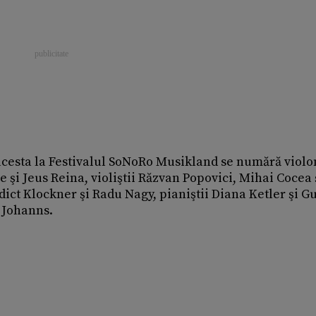
acesta la Festivalul SoNoRo Musikland se numără violon
 şi Jeus Reina, violiştii Răzvan Popovici, Mihai Cocea ş
ict Klockner şi Radu Nagy, pianiştii Diana Ketler şi G
 Johanns.