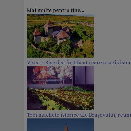
Mai multe pentru tine...
Viscri - Biserica fortificată care a scris isto
Trei machete istorice ale Brașovului, reuni