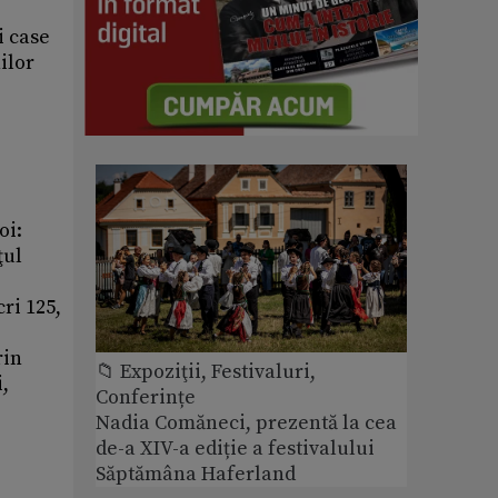
i case
ilor
oi:
ţul
ri 125,
rin
📁 Expoziţii, Festivaluri,
,
Conferințe
Nadia Comăneci, prezentă la cea
de-a XIV-a ediție a festivalului
Săptămâna Haferland