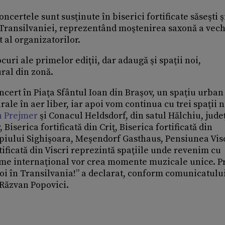
certele sunt susţinute în biserici fortificate săseşti ş
na Transilvaniei, reprezentând moştenirea saxonă a vech
 al organizatorilor.
ocuri ale primelor ediţii, dar adaugă şi spaţii noi,
ral din zonă.
cert în Piaţa Sfântul Ioan din Braşov, un spaţiu urban
le în aer liber, iar apoi vom continua cu trei spaţii n
in Prejmer
şi Conacul Heldsdorf, din satul Hălchiu, jude
iserica fortificată din Criţ, Biserica fortificată din
piului Sighişoara, Meşendorf Gasthaus, Pensiunea Visc
tificată din Viscri reprezintă spaţiile unde revenim cu
nume internaţional vor crea momente muzicale unice. P
noi în Transilvania!” a declarat, conform comunicatului
 Răzvan Popovici.