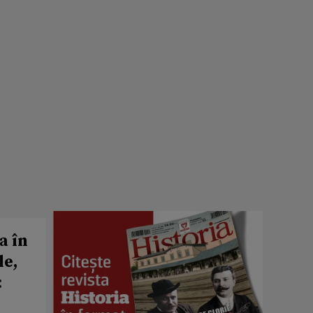
a în
le,
: