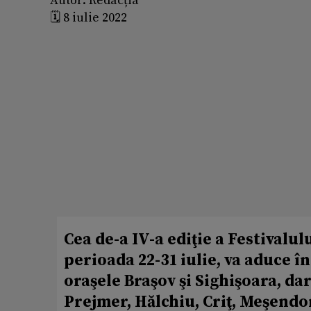
Autor:
Redacția
🗓️ 8 iulie 2022
Cea de-a IV-a ediţie a Festivalu
perioada 22-31 iulie, va aduce în
oraşele Braşov şi Sighişoara, dar
Prejmer, Hălchiu, Criţ, Meşendorf