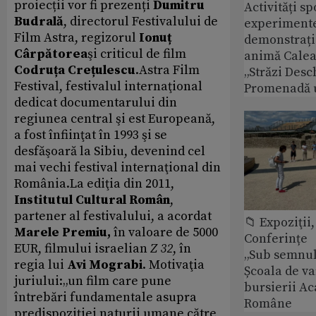
proiecții vor fi prezenți
Dumitru
Activități sp
Budrală
, directorul Festivalului de
experimente 
Film Astra, regizorul
Ionuț
demonstrații
Cârpătorea
şi criticul de film
animă Calea 
Codruța Crețulescu
.Astra Film
„Străzi Desc
Festival, festivalul internaţional
Promenadă 
dedicat documentarului din
regiunea central şi est Europeană,
a fost înfiinţat în 1993 şi se
desfăşoară la Sibiu, devenind cel
mai vechi festival internaţional din
România.La ediţia din 2011,
Institutul Cultural Român
,
partener al festivalului, a acordat
📁 Expoziţii,
Marele Premiu,
în valoare de 5000
Conferințe
EUR, filmului israelian
Z 32
, în
„Sub semnul 
regia lui
Avi Mograbi
. Motivaţia
Școala de v
juriului:„un film care pune
bursierii A
întrebări fundamentale asupra
Române
predispoziţiei naturii umane către