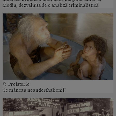
Mediu, dezvăluită de o analiză criminalistică
📁 Preistorie
Ce mâncau neanderthalienii?