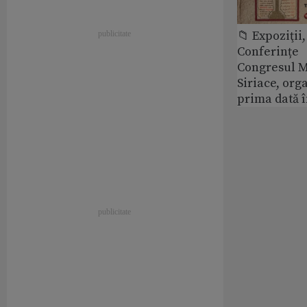
📁 Expoziţii,
Conferințe
Congresul M
Siriace, org
prima dată 