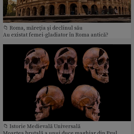
📁 Roma, măreţia şi declinul său
Au existat femei-gladiator în Roma antică?
📁 Istorie Medievală Universală
Moartea brutală a unui duce maghiar din Evul