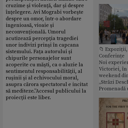
cruzime şi violenţă, dar şi despre
înţelegere. Avi Mograbi vorbeşte
despre un omor, într-o abordare
ingenioasă, vioaie şi
neconvenţională. Umorul
acutizează percepţia tragediei
unor indivizi prinşi în capcana
📁 Expoziţii,
sistemului. Faţa autorului şi
Conferințe
chipurile personajelor sunt
Noi experie
acoperite cu măşti, ca o aluzie la
Victoriei, î
sentimentul responsabilităţii, al
weekend din
ruşinii şi al echivocului moral,
„Străzi Desc
asupra cărora spectatorul e incitat
Promenadă 
să mediteze.”Accesul publicului la
proiecţii este liber.