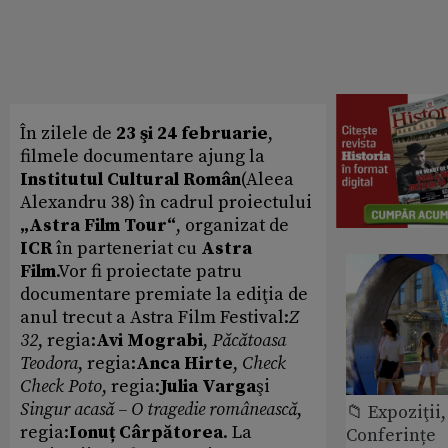
În zilele de
23 şi 24 februarie
,
filmele documentare ajung la
Institutul Cultural Român
(Aleea
Alexandru 38) în cadrul proiectului
„Astra Film Tour“
, organizat de
ICR
în parteneriat cu
Astra
Film
.Vor fi proiectate patru
documentare premiate la ediţia de
anul trecut a Astra Film Festival:
Z
32
, regia:
Avi Mograbi
,
Păcătoasa
Teodora
, regia:
Anca Hirte
,
Check
Check Poto
, regia:
Julia Varga
şi
Singur acasă – O tragedie românească
,
📁 Expoziţii,
regia:
Ionuț Cârpătorea
. La
Conferințe