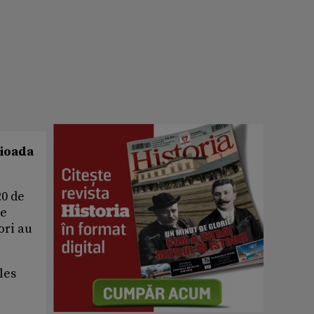
rioada
20 de
le
ori au
les