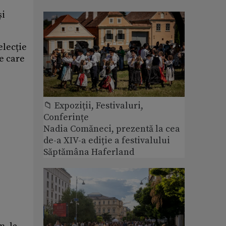
și
elecție
ve care
📁 Expoziţii, Festivaluri,
Conferințe
Nadia Comăneci, prezentă la cea
de-a XIV-a ediție a festivalului
Săptămâna Haferland