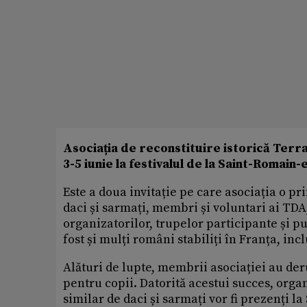
Asociația de reconstituire istorică Terr
3-5 iunie la festivalul de la Saint-Romain
Este a doua invitație pe care asociația o pr
daci și sarmați, membri și voluntari ai TDA,
organizatorilor, trupelor participante și pu
fost și mulți români stabiliți în Franța, inc
Alături de lupte, membrii asociației au der
pentru copii. Datorită acestui succes, orga
similar de daci și sarmați vor fi prezenți la