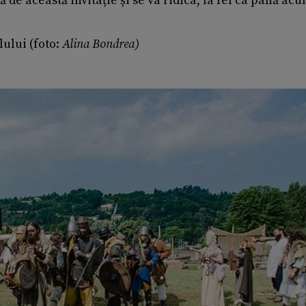
de această invitație și se va ridica, la fel ca până acu
lului (foto:
Alina Bondrea)