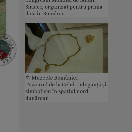
Congresul Mondial de Studii
Siriace, organizat pentru prima
dată în România
📁 Muzeele României
Tezaurul de la Celei – eleganță și
simbolism în spațiul nord-
dunărean