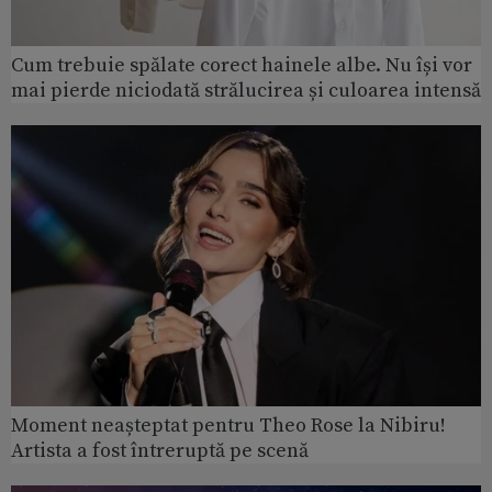
Cum trebuie spălate corect hainele albe. Nu își vor
mai pierde niciodată strălucirea și culoarea intensă
Moment neașteptat pentru Theo Rose la Nibiru!
Artista a fost întreruptă pe scenă