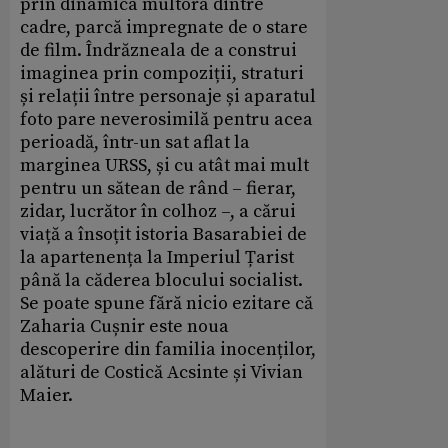
prin dinamica multora dintre
cadre, parcă impregnate de o stare
de film. Îndrăzneala de a construi
imaginea prin compoziții, straturi
și relații între personaje și aparatul
foto pare neverosimilă pentru acea
perioadă, într-un sat aflat la
marginea URSS, și cu atât mai mult
pentru un sătean de rând – fierar,
zidar, lucrător în colhoz –, a cărui
viață a însoțit istoria Basarabiei de
la apartenența la Imperiul Țarist
până la căderea blocului socialist.
Se poate spune fără nicio ezitare că
Zaharia Cușnir este noua
descoperire din familia inocenților,
alături de Costică Acsinte și Vivian
Maier.