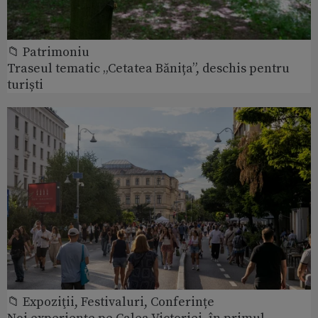
📁 Patrimoniu
Traseul tematic „Cetatea Bănița”, deschis pentru
turiști
📁 Expoziţii, Festivaluri, Conferințe