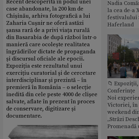
Recent descoperită în podul unei
Nadia Comăn
case abandonate, la 200 km de
la cea de-a X
Chișinău, arhiva fotografică a lui
festivalulu
Zaharia Cușnir ne oferă astăzi
Haferland
șansa rară de a privi viața rurală
din Basarabia de după război într-o
manieră care ocolește realitatea
îngrădirilor dictate de propaganda
și discursul oficiale ale epocii.
Expoziția este rezultatul unui
exercițiu curatorial și de cercetare
interdisciplinar și prezintă – în
📁 Expoziţii,
premieră în România – o selecție
Conferințe
inedită din cele peste 4000 de clișee
Noi experie
salvate, aflate în prezent în proces
Victoriei, î
de conservare, digitizare și
weekend din
documentare.
„Străzi Desc
Promenadă 