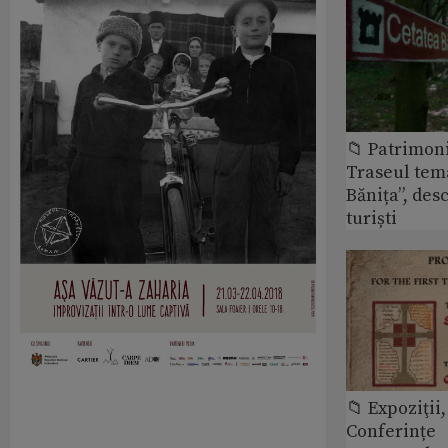
📁 Patrimon
Traseul tem
Bănița”, des
turiști
📁 Expoziţii,
Conferințe