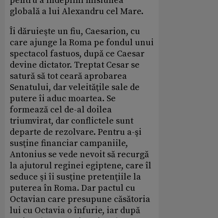
pentru a îndeplini misiunea
globală a lui Alexandru cel Mare.
Îi dăruieşte un fiu, Caesarion, cu
care ajunge la Roma pe fondul unui
spectacol fastuos, după ce Caesar
devine dictator. Treptat Cesar se
satură să tot ceară aprobarea
Senatului, dar veleităţile sale de
putere îi aduc moartea. Se
formează cel de-al doilea
triumvirat, dar conflictele sunt
departe de rezolvare. Pentru a-şi
susţine financiar campaniile,
Antonius se vede nevoit să recurgă
la ajutorul reginei egiptene, care îl
seduce şi îi susţine pretenţiile la
puterea în Roma. Dar pactul cu
Octavian care presupune căsătoria
lui cu Octavia o înfurie, iar după