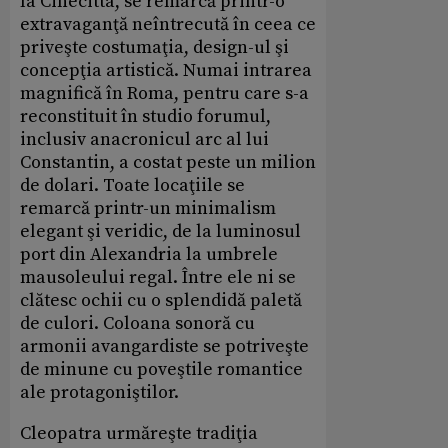
la Cinecitta, se remarcă printr-o
extravaganţă neîntrecută în ceea ce
priveşte costumaţia, design-ul şi
concepţia artistică. Numai intrarea
magnifică în Roma, pentru care s-a
reconstituit în studio forumul,
inclusiv anacronicul arc al lui
Constantin, a costat peste un milion
de dolari. Toate locaţiile se
remarcă printr-un minimalism
elegant şi veridic, de la luminosul
port din Alexandria la umbrele
mausoleului regal. Între ele ni se
clătesc ochii cu o splendidă paletă
de culori. Coloana sonoră cu
armonii avangardiste se potriveşte
de minune cu poveştile romantice
ale protagoniştilor.
Cleopatra urmăreşte tradiţia