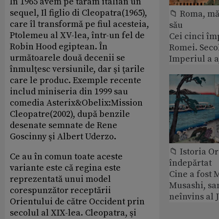
În 1965 avem pe tărâm italian un
sequel, Il figlio di Cleopatra(1965),
📁 Roma, măr
care îl transformă pe fiul acesteia,
său
Ptolemeu al XV-lea, într-un fel de
Cei cinci îm
Robin Hood egiptean. În
Romei. Secol
următoarele două decenii se
Imperiul a 
înmulţesc versiunile, dar şi ţarile
care le produc. Exemple recente
includ miniseria din 1999 sau
comedia Asterix&Obelix:Mission
Cleopatre(2002), după benzile
desenate semnate de Rene
Goscinny şi Albert Uderzo.
📁 Istoria O
Ce au în comun toate aceste
îndepărtat
variante este că regina este
Cine a fost
reprezentată unui model
Musashi, sa
corespunzător receptării
neînvins al 
Orientului de către Occident prin
secolul al XIX-lea. Cleopatra, şi