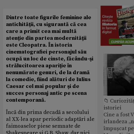
Dintre toate figurile feminine ale
antichităţii, cu sigurantă că cea
care a primit cea mai multă
atenţie din partea modernităţii
este Cleopatra. În istoria
cinematografiei personajul său
ocupă un loc de cinste, făcându-şi
strălucitoarea apariţie în
nenumărate genuri, de la dramă
la comedie, fiind alături de Iulius
Caesar cel mai popular şi de
succes personaj antic pe scena
contemporană.
📁 Curiozităţ
istoriei
Încă din prima decadă a secolului
Cine a fost 
al XX-lea apar periodic adaptări ale
irlandeza „n
faimoaselor piese semnate de
împușcat pe
Shakespeare şi G.B. Shaw, dar nici