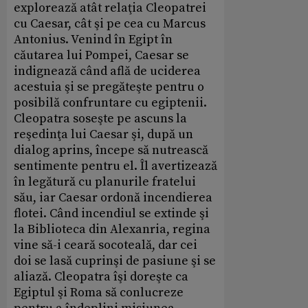
explorează atât relaţia Cleopatrei
cu Caesar, cât şi pe cea cu Marcus
Antonius. Venind în Egipt în
căutarea lui Pompei, Caesar se
indignează când află de uciderea
acestuia şi se pregăteşte pentru o
posibilă confruntare cu egiptenii.
Cleopatra soseşte pe ascuns la
reşedinţa lui Caesar şi, după un
dialog aprins, începe să nutrească
sentimente pentru el. Îl avertizează
în legătură cu planurile fratelui
său, iar Caesar ordonă incendierea
flotei. Când incendiul se extinde şi
la Biblioteca din Alexanria, regina
vine să-i ceară socoteală, dar cei
doi se lasă cuprinşi de pasiune şi se
aliază. Cleopatra îşi doreşte ca
Egiptul şi Roma să conlucreze