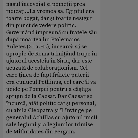
nasul încovoiat şi pomeţii prea
ridicaţi...La vremea sa, Egiptul era
foarte bogat, dar şi foarte nesigur
din punct de vedere politic.
Guvernând împreună cu fratele său
după moartea lui Ptolemaios
Auletes (51 a.Hr.), încearcă să se
apropie de Roma trimiţând trupe în
ajutorul acesteia în Siria, dar este
acuzată de colaboraţionism. Cel
care ţinea de fapt frâiele puterii
era eunucul Pothinus, cel care îl va
ucide pe Pompei pentru a câştiga
sprijin de la Caesar. Dar Caesar se
încurcă, atât politic cât şi personal,
cu abila Cleopatra şi îl învinge pe
generalul Achillas cu ajutorul micii
sale legiuni şi a legiunilor trimise
de Mithridates din Pergam.