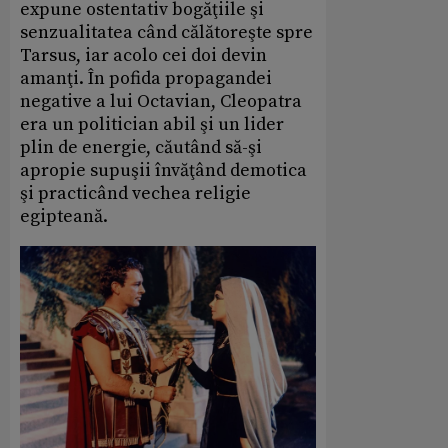
expune ostentativ bogăţiile şi
senzualitatea când călătoreşte spre
Tarsus, iar acolo cei doi devin
amanţi. În pofida propagandei
negative a lui Octavian, Cleopatra
era un politician abil şi un lider
plin de energie, căutând să-şi
apropie supuşii învăţând demotica
şi practicând vechea religie
egipteană.