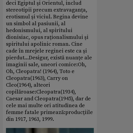
deci Egiptul şi Orientul, includ
stereotipii precum extravaganţa,
erotismul şi viciul. Regina devine
un simbol al pasiunii, al
hedonismului, al spiritului
dionisiac, opus raţionalismului şi
spiritului apolinic roman. Cine
cade în mrejele reginei este ca şi
pierdut...Desigur, există nuanţe ale
imaginii sale, uneori comice:Oh,
Oh, Cleopatra! (1964), Toto e
Cleopatra(1963), Carry on
Cleo(1964), alteori
copilăroase:Cleopatra(1934),
Caesar and Cleopatra(1945), dar de
cele mai multe ori atitudinea de
femme fatale primează:producţiile
din 1917, 1963, 1999.