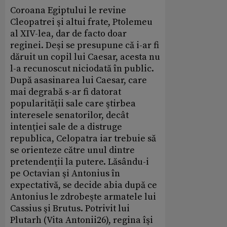
Coroana Egiptului le revine
Cleopatrei şi altui frate, Ptolemeu
al XIV-lea, dar de facto doar
reginei. Deşi se presupune că i-ar fi
dăruit un copil lui Caesar, acesta nu
l-a recunoscut niciodată în public.
După asasinarea lui Caesar, care
mai degrabă s-ar fi datorat
popularităţii sale care ştirbea
interesele senatorilor, decât
intenţiei sale de a distruge
republica, Celopatra iar trebuie să
se orienteze către unul dintre
pretendenţii la putere. Lăsându-i
pe Octavian şi Antonius în
expectativă, se decide abia după ce
Antonius le zdrobeşte armatele lui
Cassius şi Brutus. Potrivit lui
Plutarh (Vita Antonii26), regina îşi