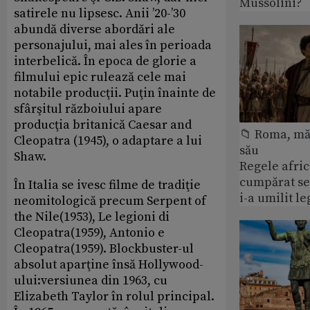
Mussolini?
satirele nu lipsesc. Anii ’20-’30
abundă diverse abordări ale
personajului, mai ales în perioada
interbelică. În epoca de glorie a
filmului epic rulează cele mai
notabile producţii. Puţin înainte de
sfârşitul războiului apare
producţia britanică Caesar and
📁 Roma, măr
Cleopatra (1945), o adaptare a lui
său
Shaw.
Regele afric
cumpărat se
În Italia se ivesc filme de tradiţie
i-a umilit l
neomitologică precum Serpent of
the Nile(1953), Le legioni di
Cleopatra(1959), Antonio e
Cleopatra(1959). Blockbuster-ul
absolut aparţine însă Hollywood-
ului:versiunea din 1963, cu
Elizabeth Taylor în rolul principal.