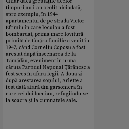
Chiar dacă greutăţile acelor
timpuri nu i-au ocolit niciodată,
spre exemplu, în 1944
apartamentul de pe strada Victor
Eftimiu în care locuiau a fost
bombardat, prima mare lovitură
primită de tânăra familie a venit în
1947, când Corneliu Coposu a fost
arestat după înscenarea de la
Tămădău, eveniment în urma
căruia Partidul Naţional Ţărănesc a
fost scos în afara legii. A doua zi
după arestarea soţului, Arlette a
fost dată afară din garsoniera în
care cei doi locuiau, refugiindu-se
la soacra şi la cumnatele sale.