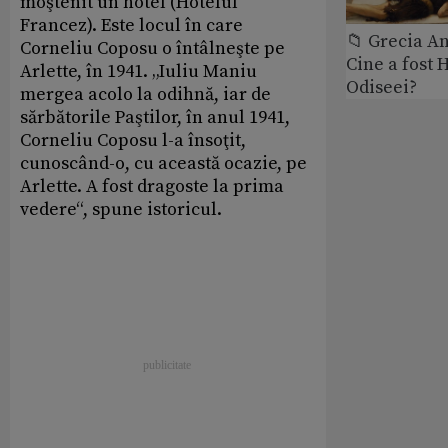
moştenit un hotel (Hotelul
Francez). Este locul în care
📁 Grecia An
Corneliu Coposu o întâlneşte pe
Cine a fost 
Arlette, în 1941. „Iuliu Maniu
Odiseei?
mergea acolo la odihnă, iar de
sărbătorile Paştilor, în anul 1941,
Corneliu Coposu l-a însoţit,
cunoscând-o, cu această ocazie, pe
Arlette. A fost dragoste la prima
vedere“, spune istoricul.