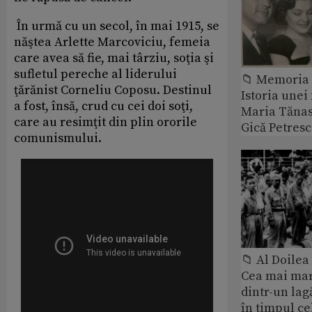
În urmă cu un secol, în mai 1915, se
năştea Arlette Marcoviciu, femeia
care avea să fie, mai târziu, soţia şi
sufletul pereche al liderului
📁 Memoria 
ţărănist Corneliu Coposu. Destinul
Istoria unei 
a fost, însă, crud cu cei doi soţi,
Maria Tănase
care au resimţit din plin ororile
Gică Petres
comunismului.
📁 Al Doile
Cea mai ma
dintr-un lag
în timpul ce