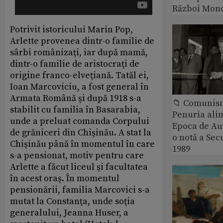
Război Mond
Potrivit istoricului Marin Pop,
Arlette provenea dintr-o familie de
sârbi românizaţi, iar după mamă,
dintr-o familie de aristocraţi de
origine franco-elveţiană. Tatăl ei,
Ioan Marcoviciu, a fost general în
Armata Română şi după 1918 s-a
📁 Comunis
stabilit cu familia în Basarabia,
Penuria ali
unde a preluat comanda Corpului
Epoca de Aur
de grăniceri din Chişinău. A stat la
o notă a Sec
Chişinău până în momentul în care
1989
s-a pensionat, motiv pentru care
Arlette a făcut liceul şi facultatea
în acest oraş. În momentul
pensionării, familia Marcovici s-a
mutat la Constanţa, unde soţia
generalului, Jeanna Huser, a