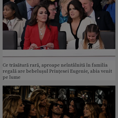
Ce trăsătură rară, aproape neîntâlnită în familia
regală are bebelușul Prințesei Eugenie, abia venit
pe lume