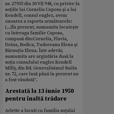
nr. 27935 din 30 VII 948, cu privire la
soţiile lui Corneliu Coposu şi a lui
Kendell, consul englez, avem
onoarea a raporta următoarele:
(…)În prezent, susnumita locuieşte
cu întreaga familie Coposu,
compusă din:Cornelia, Flavia,
Doina, Rodica, Tudoreanu Elena şi
Bărnuţiu Elena. Într-adevăr,
susnumita are argintăria dusă la
soţia consulului englez Kendell
Milly, din Bd. Generalisimul Stalin
nr. 72, care însă până în prezent nu
a fost vândută“.
Arestată la 13 iunie 1950
pentru înaltă trădare
Arlette a locuit cu familia soţului