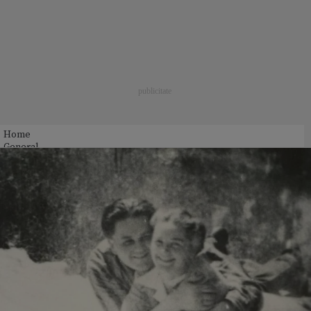
Home
General