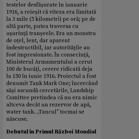
testelor desfășurate în ianuarie
1916, a reieșit că viteza era limitată
la 3 mile (5 kilometri) pe oră; pe de
altă parte, putea traversa cu
ușurinţă tranșeele. Era un monstru
de oţel, lent, dar aparent
indestructibil, iar autorităţile au
fost impresionate. În consecinţă,
Ministerul Armamentului a cerut
100 de bucăţi, cerere ridicată deja
la 150 în iunie 1916. Proiectul a fost
denumit Tank Mark One; încercând
săși ascundă cercetările, Landship
Comittee pretindea că nu era nimic
altceva decât un rezervor de apă,
water tank. „Tancul” tocmai se
născuse.
Debutul în Primul Război Mondial