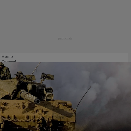
Home
General