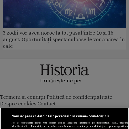
3 zodii vor avea noroc la tot pasul între 10 și 16
august. Oportunități spectaculoase le vor apărea în
cale
Urmărește-ne pe:
Termeni și condiții
Politică de confidențialitate
Despre cookies
Contact
Modifică preferințe pentru confidențialitate
© Toate drepturile rezervate Adevarul Holding 2026
Nouă ne pasă ca datele tale personale să rămână confidențiale
Noi și partenerii noștri
606
stocăm și/sau accesăm informații pe dispozitivul dvs., precum
identificatorii cookie unici pentru prelucrarea datelor cu caracter personal. Puteți accepta sau gestiona
Din rețeaua Adevărul Holding: