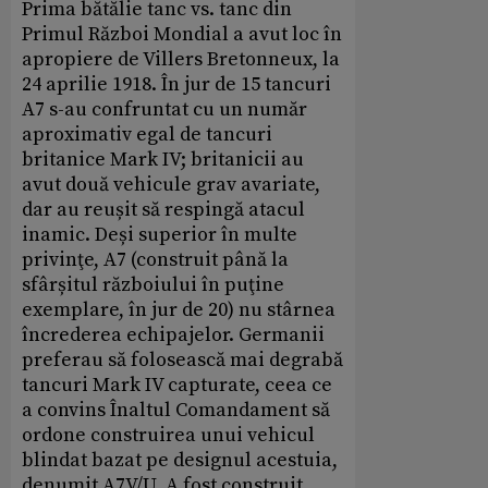
Prima bătălie tanc vs. tanc din
Primul Război Mondial a avut loc în
apropiere de Villers Bretonneux, la
24 aprilie 1918. În jur de 15 tancuri
A7 s-au confruntat cu un număr
aproximativ egal de tancuri
britanice Mark IV; britanicii au
avut două vehicule grav avariate,
dar au reușit să respingă atacul
inamic. Deși superior în multe
privinţe, A7 (construit până la
sfârșitul războiului în puţine
exemplare, în jur de 20) nu stârnea
încrederea echipajelor. Germanii
preferau să folosească mai degrabă
tancuri Mark IV capturate, ceea ce
a convins Înaltul Comandament să
ordone construirea unui vehicul
blindat bazat pe designul acestuia,
denumit A7V/U. A fost construit