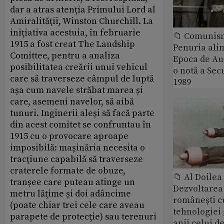
dar a atras atenţia Primului Lord al
Amiralităţii, Winston Churchill. La
iniţiativa acestuia, în februarie
📁 Comunis
1915 a fost creat The Landship
Penuria ali
Comittee, pentru a analiza
Epoca de Aur
posibilitatea creării unui vehicul
o notă a Sec
care să traverseze câmpul de luptă
1989
așa cum navele străbat marea și
care, asemeni navelor, să aibă
tunuri. Inginerii aleși să facă parte
din acest comitet se confruntau în
1915 cu o provocare aproape
imposibilă: mașinăria necesita o
tracţiune capabilă să traverseze
craterele formate de obuze,
📁 Al Doile
tranșee care puteau atinge un
Dezvoltarea 
metru lăţime și doi adâncime
românești c
(poate chiar trei cele care aveau
tehnologiei
parapete de protecţie) sau terenuri
anii celui d