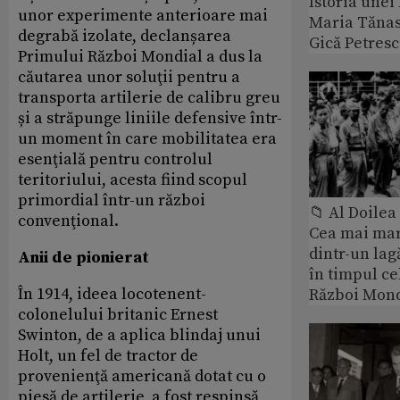
Istoria unei 
unor experimente anterioare mai
Maria Tănase
degrabă izolate, declanșarea
Gică Petres
Primului Război Mondial a dus la
căutarea unor soluţii pentru a
transporta artilerie de calibru greu
și a străpunge liniile defensive într-
un moment în care mobilitatea era
esenţială pentru controlul
teritoriului, acesta fiind scopul
primordial într-un război
📁 Al Doile
convenţional.
Cea mai ma
dintr-un lag
Anii de pionierat
în timpul ce
În 1914, ideea locotenent-
Război Mond
colonelului britanic Ernest
Swinton, de a aplica blindaj unui
Holt, un fel de tractor de
provenienţă americană dotat cu o
piesă de artilerie, a fost respinsă,