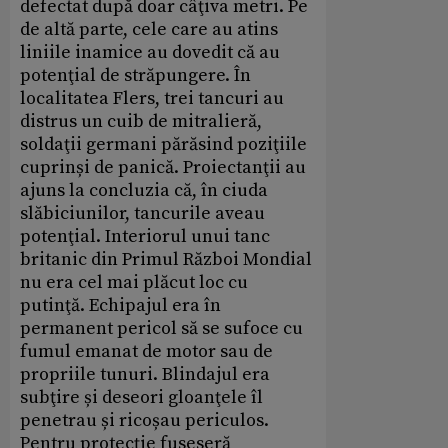
defectat după doar câţiva metri. Pe
de altă parte, cele care au atins
liniile inamice au dovedit că au
potenţial de străpungere. În
localitatea Flers, trei tancuri au
distrus un cuib de mitralieră,
soldaţii germani părăsind poziţiile
cuprinși de panică. Proiectanţii au
ajuns la concluzia că, în ciuda
slăbiciunilor, tancurile aveau
potenţial. Interiorul unui tanc
britanic din Primul Război Mondial
nu era cel mai plăcut loc cu
putinţă. Echipajul era în
permanent pericol să se sufoce cu
fumul emanat de motor sau de
propriile tunuri. Blindajul era
subţire și deseori gloanţele îl
penetrau și ricoșau periculos.
Pentru protecţie fuseseră