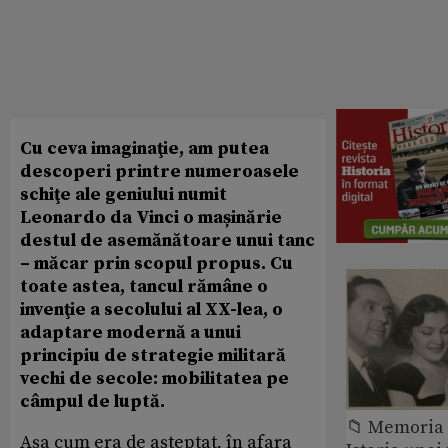
Cu ceva imaginaţie, am putea
descoperi printre numeroasele
schiţe ale geniului numit
Leonardo da Vinci o mașinărie
destul de asemănătoare unui tanc
– măcar prin scopul propus. Cu
toate astea, tancul rămâne o
invenţie a secolului al XX-lea, o
adaptare modernă a unui
principiu de strategie militară
vechi de secole: mobilitatea pe
câmpul de luptă.
📁 Memoria 
Așa cum era de așteptat, în afara