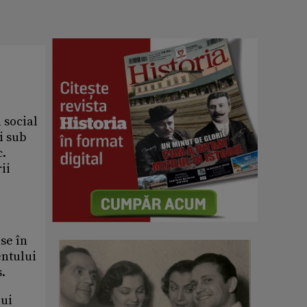
 social
i sub
c.
ii
se în
entului
.
lui