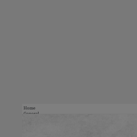
Home
General