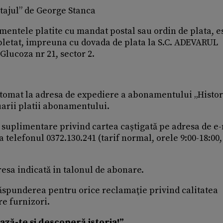
 etajul” de George Stanca
entele platite cu mandat postal sau ordin de plata, e
pletat, impreuna cu dovada de plata la S.C. ADEVARUL
Glucoza nr 21, sector 2.
automat la adresa de expediere a abonamentului „Histori
uarii platii abonamentului.
ii suplimentare privind cartea caștigată pe adresa de e
a telefonul 0372.130.241 (tarif normal, orele 9:00-18:00,
dresa indicată in talonul de abonare.
ăspunderea pentru orice reclamaţie privind calitatea
re furnizori.
ză-te și descoperă istoria!
”