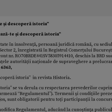
 și descoperă istoria”
ază-te și descoperă istoria”
tate în insolvenţă
,
persoană juridică română, cu sediul
, Sector 2, înregistrată în Registrul Comerţului Bucureşt
 cont nr. RO70BRDE441SV58305914410, deschis la BRD su
ţele autorităţii naţionale de supraveghere a prelucrar
l
6363,
operă istoria” in revista Historia.
toria” se va derula cu respectarea prevederilor cuprin
urmează “Regulamentul”). Termenii şi condiţiile prez
, sunt obligatorii pentru toţi participanţii la concurs
a modifica Regulamentul, aducând la cunoştinţa publicu