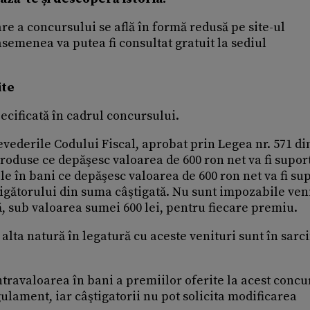
e a concursului se află în formă redusă pe site-ul
semenea va putea fi consultat gratuit la sediul
ite
pecificată în cadrul concursului.
evederile Codului Fiscal, aprobat prin Legea nr. 571 di
roduse ce depăşesc valoarea de 600 ron net va fi supor
e în bani ce depăşesc valoarea de 600 ron net va fi su
ştigătorului din suma câştigată. Nu sunt impozabile ven
ă, sub valoarea sumei 600 lei, pentru fiecare premiu.
e alta natură în legatură cu aceste venituri sunt în sarc
ntravaloarea în bani a premiilor oferite la acest concu
ulament, iar câştigatorii nu pot solicita modificarea