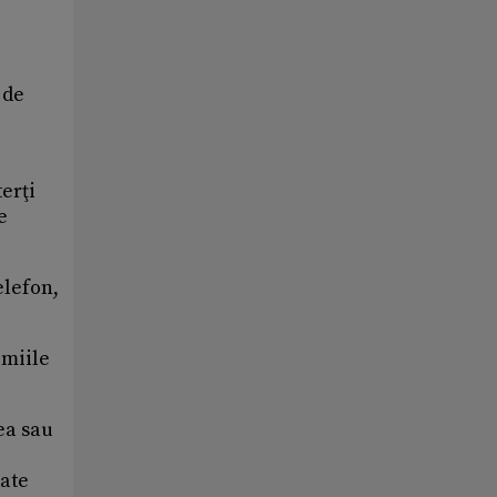
 de
terţi
e
elefon,
emiile
rea sau
date