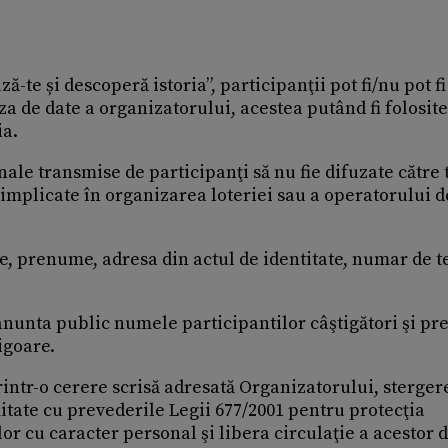
-te și descoperă istoria”, participanţii pot fi/nu pot fi
za de date a organizatorului, acestea putând fi folosite
ia.
nale transmise de participanţi să nu fie difuzate către 
 implicate în organizarea loteriei sau a operatorului d
e, prenume, adresa din actul de identitate, numar de t
 anunta public numele participantilor câştigători şi pr
igoare.
 printr-o cerere scrisă adresată Organizatorului, sterge
itate cu prevederile Legii 677/2001 pentru protecţia
or cu caracter personal şi libera circulaţie a acestor 