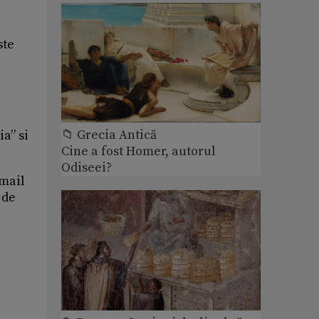
ste
📁 Grecia Antică
a” si
Cine a fost Homer, autorul
Odiseei?
-mail
 de