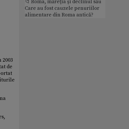
📁 Roma, măreţia şi declinul său
Care au fost cauzele penuriilor
alimentare din Roma antică?
n 2003
tat de
portat
iturile
ina
rs,