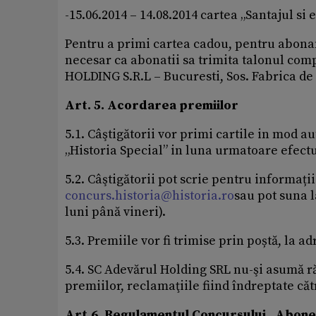
-15.06.2014 – 14.08.2014 cartea „Santajul si
Pentru a primi cartea cadou, pentru abonam
necesar ca abonatii sa trimita talonul com
HOLDING S.R.L – Bucuresti, Sos. Fabrica de 
Art. 5. Acordarea premiilor
5.1. Câştigătorii vor primi cartile in mod 
„Historia Special” in luna urmatoare efect
5.2. Câştigătorii pot scrie pentru informaț
concurs.historia@historia.ro
sau pot suna l
luni până vineri).
5.3. Premiile vor fi trimise prin poștă, la a
5.4. SC Adevărul Holding SRL nu-şi asumă r
premiilor, reclamaţiile fiind îndreptate căt
Art.6. Regulamentul Concursului „Abonea