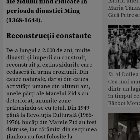
Istoria unei 
ale zidului fiind ridicate în
Maria Tănase
perioada dinastiei Ming
Gică Petres
(1368-1644).
Reconstrucții constante
De-a lungul a 2.000 de ani, multe
dinastii și imperii au construit,
reconstruit și extins zidurile care
cedaseră în urma eroziunii. Din
📁 Al Doile
cauze naturale, dar și din cauza
Cea mai ma
activității umane din ultimii ani,
dintr-un lag
unele părți ale Marelui Zid s-au
în timpul ce
deteriorat, anumite zone
Război Mond
prăbușindu-se cu totul. Din 1949
până la Revoluția Culturală (1966-
1976), bucăți din Marele Zid au fost
distruse, iar cărămizi din secțiunea
Jiankou au fost folosite la