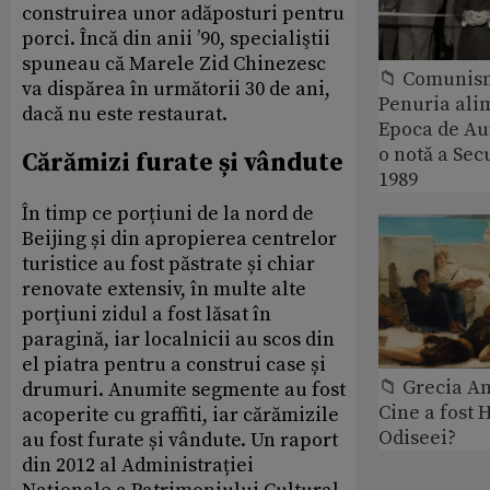
construirea unor adăposturi pentru
porci. Încă din anii ’90, specialiştii
spuneau că Marele Zid Chinezesc
📁 Comunis
va dispărea în următorii 30 de ani,
Penuria ali
dacă nu este restaurat.
Epoca de Aur
o notă a Sec
Cărămizi furate și vândute
1989
În timp ce porțiuni de la nord de
Beijing și din apropierea centrelor
turistice au fost păstrate și chiar
renovate extensiv, în multe alte
porţiuni zidul a fost lăsat în
paragină, iar localnicii au scos din
el piatra pentru a construi case și
📁 Grecia An
drumuri. Anumite segmente au fost
Cine a fost 
acoperite cu graffiti, iar cărămizile
Odiseei?
au fost furate și vândute. Un raport
din 2012 al Administrației