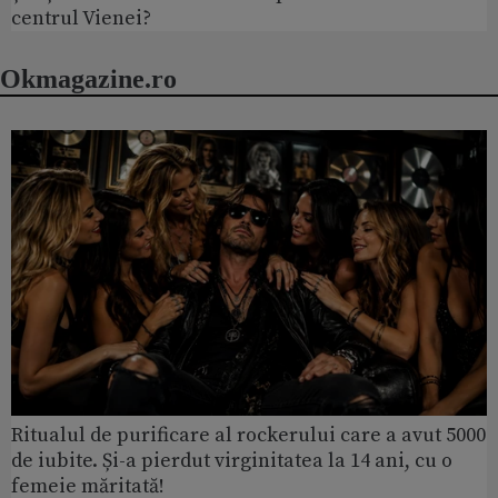
centrul Vienei?
Okmagazine.ro
Ritualul de purificare al rockerului care a avut 5000
de iubite. Și-a pierdut virginitatea la 14 ani, cu o
femeie măritată!