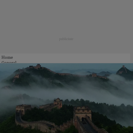
Home
General