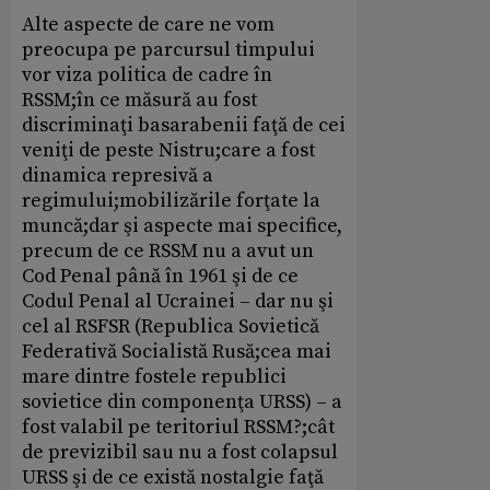
Alte aspecte de care ne vom
preocupa pe parcursul timpului
vor viza politica de cadre în
RSSM;în ce măsură au fost
discriminaţi basarabenii faţă de cei
veniţi de peste Nistru;care a fost
dinamica represivă a
regimului;mobilizările forţate la
muncă;dar şi aspecte mai specifice,
precum de ce RSSM nu a avut un
Cod Penal până în 1961 şi de ce
Codul Penal al Ucrainei – dar nu şi
cel al RSFSR (Republica Sovietică
Federativă Socialistă Rusă;cea mai
mare dintre fostele republici
sovietice din componenţa URSS) – a
fost valabil pe teritoriul RSSM?;cât
de previzibil sau nu a fost colapsul
URSS şi de ce există nostalgie faţă