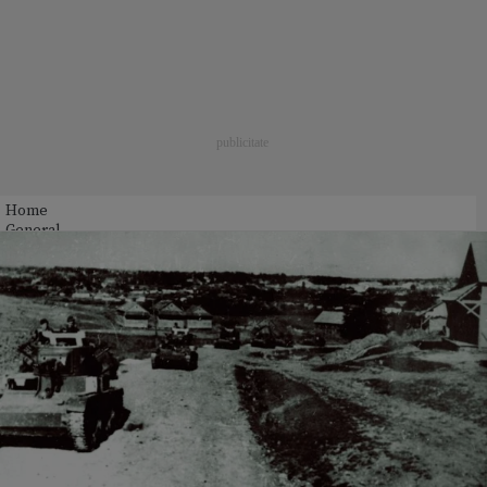
Home
General