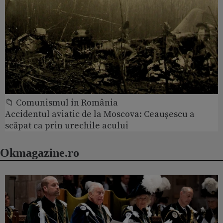
📁 Comunismul in România
Accidentul aviatic de la Moscova: Ceaușescu a
scăpat ca prin urechile acului
Okmagazine.ro