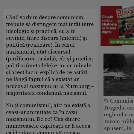
Când vorbim despre comunism,
trebuie să distingem mai întâi între
ideologie şi practică, cu alte
cuvinte, între discurs (intenţii) şi
politică (realizare). În cazul
nazismului, atât discursul
(purificarea rasială), cât şi practica
politică (metodele) erau criminale
şi acest lucru explică de ce astăzi –
pe lângă faptul că a existat un
proces al nazismului la Nürnberg –
majoritatea condamnă nazismul.
📁 Comunis
Nu şi comunismul, aici nu există o
Tragedia as
cvasi-unanimitate ca în cazul
regimul com
nazismului. De ce? Una dintre
Tarom prăbu
numeroasele explicaţii ar fi aceea
Apuseni, în 
că ideologia comunistă avea o