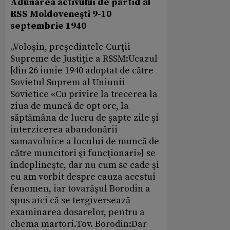
Adunarea activului de partid al
RSS Moldoveneşti 9-10
septembrie 1940
„Voloşin, preşedintele Curţii
Supreme de Justiţie a RSSM:Ucazul
[din 26 iunie 1940 adoptat de către
Sovietul Suprem al Uniunii
Sovietice «Cu privire la trecerea la
ziua de muncă de opt ore, la
săptămâna de lucru de şapte zile şi
interzicerea abandonării
samavolnice a locului de muncă de
către muncitori şi funcţionari»] se
îndeplineşte, dar nu cum se cade şi
eu am vorbit despre cauza acestui
fenomen, iar tovarăşul Borodin a
spus aici că se tergiversează
examinarea dosarelor, pentru a
chema martori.Tov. Borodin:Dar