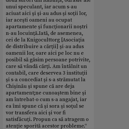
două surori din Râbniţa, odrasle ale
unui speculant, iar acum s-au
aciuat aici şi şi-au adus şi soţii lor,
iar aceşti oameni au ocupat
apartamente şi funcţionarii noştri
n-au locuinţă.Iată, de asemenea,
cei de la Knigoculttorg [Asociaţia
de distribuire a cărţii] şi-au adus
oamenii lor, oare aici pe loc nu e
posibil să găsim persoane potrivite,
care să vândă cărţi. Am întâlnit un
contabil, care deservea 3 instituţii
şi s-a concediat şi s-a strămutat la
Chişinău şi spune că are deja
apartament;ne cunoaştem bine şi
am întrebat-o cum s-a angajat, iar
ea îmi spune că şi sora şi soţul se
vor transfera aici şi vor fi
satisfăcuţi. Propun ca să atragem o
atenţie sporită acestor probleme.“