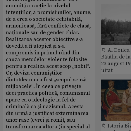
anumită atracţie la nivelul
intenţiilor, a promisiunilor, anume,
de a crea o societate echitabilă,
armonioasă, fără conflicte de clasă,
naţionale sau de gender chiar.
Realizarea acestor obiective s-a
dovedit a fi utopică şi s-a
📁 Al Doile
compromis în primul rând din
Bătălia de l
cauza metodelor violente folosite
23 august 1
pentru a realiza acest scop „nobil“.
uitat
Or, deviza comuniştilor
dintotdeauna a fost „scopul scuză
mijloacele“. În ceea ce priveşte
deci practica politică, comunismul
apare ca o ideologie la fel de
criminală ca şi nazismul. Acesta
din urmă a justificat exterminarea
unor rase (evrei şi romi), sau
📁 Istoria B
transformarea altora (în special al