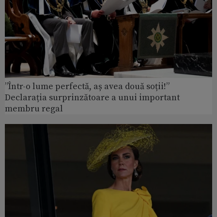
”Într-o lume perfectă, aș avea două soții!”
Declarația surprinzătoare a unui important
membru regal