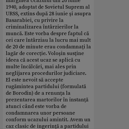
marginea Ucazului din 26 iunie
1940, adoptat de Sovietul Suprem al
URSS, extins după 28 iunie şi asupra
Basarabiei, cu privire la
criminalizarea întârzierilor la
muncă. Este vorba despre faptul că
cei care întârziau la lucru mai mult
de 20 de minute erau condamnaţi la
lagăr de corecţie. Voloşin susţine
ideea că acest ucaz se aplică cu
multe încălcări, mai ales prin
neglijarea procedurilor judiciare.
El este nevoit să accepte
rugămintea partidului (formulată
de Borodin) de a renunţa la
prezentarea martorilor în instanţă
atunci când este vorba de
condamnarea unor persoane
conform ucazului amintit. Avem un
caz clasic de ingerinţă a partidului