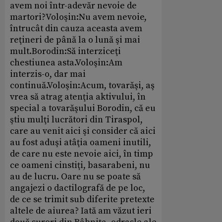
avem noi într-adevăr nevoie de
martori?Voloşin:Nu avem nevoie,
întrucât din cauza aceasta avem
reţineri de până la o lună şi mai
mult.Borodin:Să interziceţi
chestiunea asta.Voloşin:Am
interzis-o, dar mai
continuă.Voloşin:Acum, tovarăşi, aş
vrea să atrag atenţia aktivului, în
special a tovarăşului Borodin, că eu
ştiu mulţi lucrători din Tiraspol,
care au venit aici şi consider că aici
au fost aduşi atâţia oameni inutili,
de care nu este nevoie aici, în timp
ce oameni cinstiţi, basarabeni, nu
au de lucru. Oare nu se poate să
angajezi o dactilografă de pe loc,
de ce se trimit sub diferite pretexte
altele de aiurea? Iată am văzut ieri