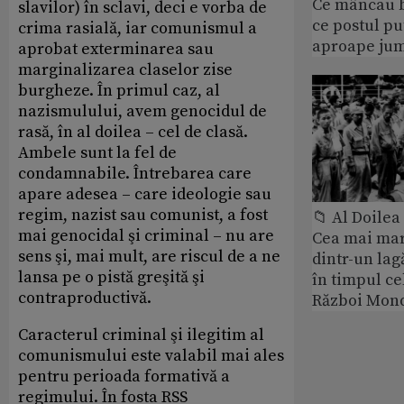
Ce mâncau bi
slavilor) în sclavi, deci e vorba de
ce postul p
crima rasială, iar comunismul a
aproape jum
aprobat exterminarea sau
marginalizarea claselor zise
burgheze. În primul caz, al
nazismulului, avem genocidul de
rasă, în al doilea – cel de clasă.
Ambele sunt la fel de
condamnabile. Întrebarea care
apare adesea – care ideologie sau
regim, nazist sau comunist, a fost
📁 Al Doile
mai genocidal şi criminal – nu are
Cea mai ma
sens şi, mai mult, are riscul de a ne
dintr-un lag
lansa pe o pistă greşită şi
în timpul ce
contraproductivă.
Război Mond
Caracterul criminal şi ilegitim al
comunismului este valabil mai ales
pentru perioada formativă a
regimului. În fosta RSS