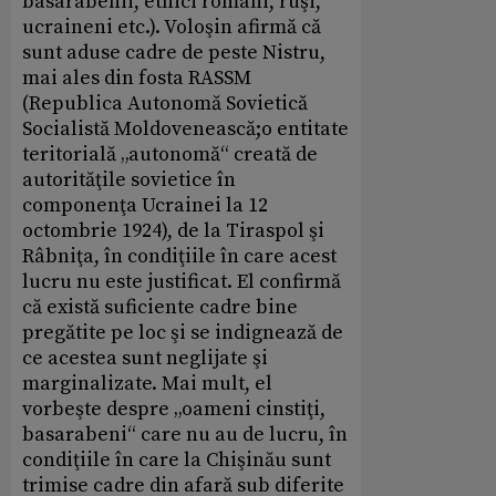
basarabenii, etnici români, ruşi,
ucraineni etc.). Voloşin afirmă că
sunt aduse cadre de peste Nistru,
mai ales din fosta RASSM
(Republica Autonomă Sovietică
Socialistă Moldovenească;o entitate
teritorială „autonomă“ creată de
autorităţile sovietice în
componenţa Ucrainei la 12
octombrie 1924), de la Tiraspol şi
Râbniţa, în condiţiile în care acest
lucru nu este justificat. El confirmă
că există suficiente cadre bine
pregătite pe loc şi se indignează de
ce acestea sunt neglijate şi
marginalizate. Mai mult, el
vorbeşte despre „oameni cinstiţi,
basarabeni“ care nu au de lucru, în
condiţiile în care la Chişinău sunt
trimise cadre din afară sub diferite