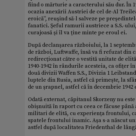
fiind o mărturie a caracterului său dur. În 1
ocazia anexării Austriei de cel de-Al Treilea
eroică”, reuşind să-l salveze pe preşedintele
fanatici. Şeful ramurii austriece a S.S.-ulu
curajoasă şi îl va ţine minte pe eroul ei.
După declanşarea războiului, la 1 septembri
de război, Luftwaffe, însă va fi refuzat din 
redirecţionat către o vestită unitate de elită
1940-1942 în rândurile acesteia, ca ofiţer în
două divizii Waffen S.S., Divizia 1 Leibstan
luptele din Rusia, astfel că primeşte, la sfâ
de un şrapnel, astfel că în decembrie 1942 e
Odată externat, căpitanul Skorzeny nu este 
obişnuită în raport cu ceea ce făcuse până
militari de elită, cu experienţa frontului, 
spatele frontului inamic. Aşa s-a născut un
astfel după localitatea Friedenthal de lângă