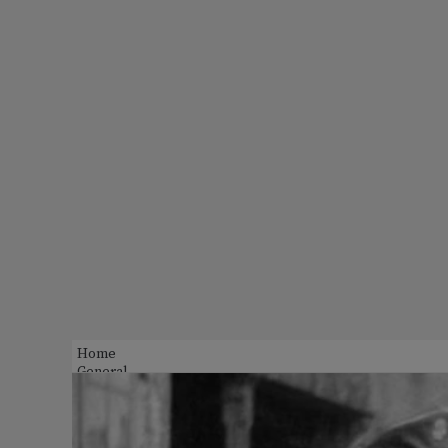
Home
General