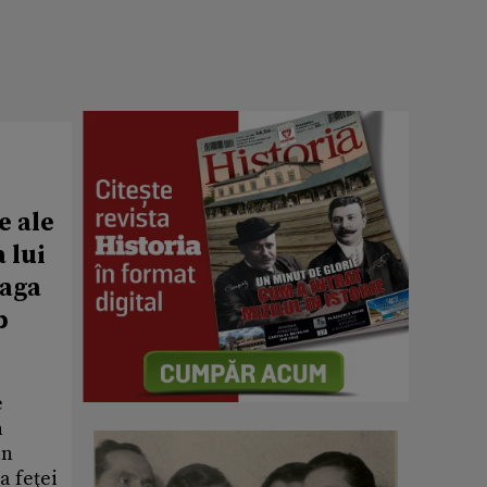
e ale
 lui
eaga
b
e
n
un
a feţei