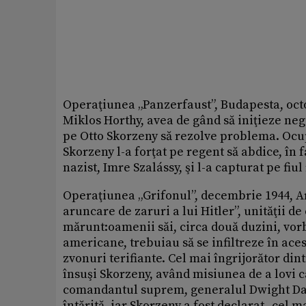
Operaţiunea „Panzerfaust”, Budapesta, octo
Miklos Horthy, avea de gând să iniţieze neg
pe Otto Skorzeny să rezolve problema. Ocu
Skorzeny l-a forţat pe regent să abdice, în
nazist, Imre Szalássy, şi l-a capturat pe fiu
Operaţiunea „Grifonul”, decembrie 1944, A
aruncare de zaruri a lui Hitler”, unităţii d
mărunt:oamenii săi, circa două duzini, vo
americane, trebuiau să se infiltreze în ace
zvonuri terifiante. Cel mai îngrijorător din
însuşi Skorzeny, având misiunea de a lovi ca
comandantul suprem, generalul Dwight Dav
întărită, iar Skorzeny a fost declarat „cel 