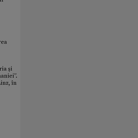
rea
ria şi
aniei”.
inz, în