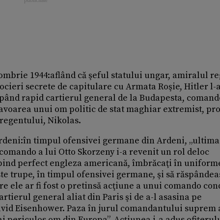
mbrie 1944:aflând că şeful statului ungar, amiralul r
ocieri secrete de capitulare cu Armata Roşie, Hitler l-a
pând rapid cartierul general de la Budapesta, comand
 favoarea unui om politic de stat maghiar extremist, pro
l regentului, Nikolas.
rdeni:în timpul ofensivei germane din Ardeni, „ultima
e comando a lui Otto Skorzeny i-a revenit un rol deloc
rbind perfect engleza americană, îmbrăcaţi în uniform
ste trupe, în timpul ofensivei germane, şi să răspândea
tre ele ar fi fost o pretinsă acţiune a unui comando co
rtierul general aliat din Paris şi de a-l asasina pe
id Eisenhower. Paza în jurul comandantului suprem a
mai periculos om din Europa”. Acţiunea i-a adus ofiţerul