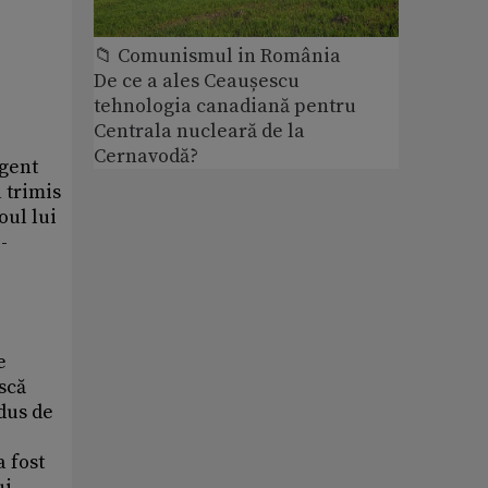
📁 Comunismul in România
De ce a ales Ceaușescu
tehnologia canadiană pentru
Centrala nucleară de la
Cernavodă?
egent
 trimis
oul lui
-
e
scă
ndus de
 fost
ui