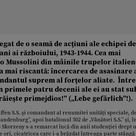
egat de o seamă de acţiuni ale echipei de
ani ai războiului, 1943-1944. Cea mai
o Mussolini din mâinile trupelor italien
a mai riscantă: încercarea de asasinare a
dantul suprem al forţelor aliate. Într
in primele patru decenii ale ei au stat su
ăieşte primejdios!” („Lebe gefärlich”!).
ffen S.S. şi comandant al renumitei unităţi speciale, d
denburg”, apoi batalionul 502 de „Vânători S.S.” şi, î
tto Skorzeny s-a remarcat încă din anii studenţiei drept 
e ori, cicatricea care i-a brăzdat întreaga parte stângă 