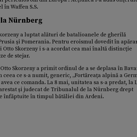
 în Waffen S.S.
 la Nürnberg
korzeny a luptat alături de batalioanele de gherilă
Prusia şi Pomerania. Pentru eroismul dovedit în apăra
i Otto Skorzeny i s-a acordat cea mai înaltă distincţie
ze de stejar.
, Otto Skorzeny a primit ordinul de a se deplasa în Bava
n ceea ce s-a numit, generic, „Fortăreaţa alpină a Germ
avea ce comanda. La 8 mai, unitatea sa s-a predat, la L
 arestat şi judecat de Tribunalul de la Nürnberg drept
 înfăptuite în timpul bătăliei din Ardeni.