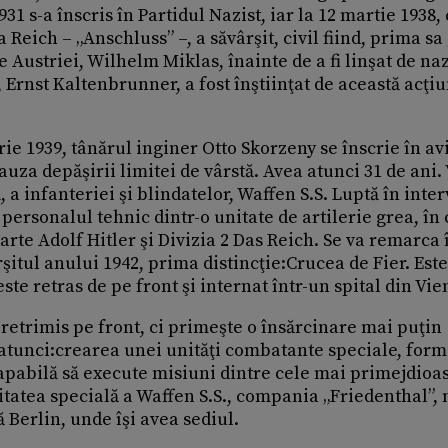
931 s-a înscris în Partidul Nazist, iar la 12 martie 1938,
 Reich – „Anschluss” –, a săvârşit, civil fiind, prima sa
 Austriei, Wilhelm Miklas, înainte de a fi linşat de naz
i, Ernst Kaltenbrunner, a fost înştiinţat de această acţi
e 1939, tânărul inginer Otto Skorzeny se înscrie în av
cauza depăşirii limitei de vârstă. Avea atunci 31 de ani. 
, a infanteriei şi blindatelor, Waffen S.S. Luptă în inte
 personalul tehnic dintr-o unitate de artilerie grea, în 
darte Adolf Hitler şi Divizia 2 Das Reich. Se va remarca 
rşitul anului 1942, prima distincţie:Crucea de Fier. Este
ste retras de pe front şi internat într-un spital din Vie
retrimis pe front, ci primeşte o însărcinare mai puţin
 atunci:crearea unei unităţi combatante speciale, form
capabilă să execute misiuni dintre cele mai primejdioas
itatea specială a Waffen S.S., compania „Friedenthal”,
 Berlin, unde îşi avea sediul.