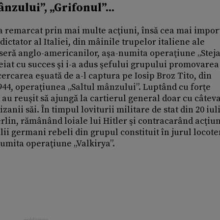
nzului”, „Grifonul”...
a remarcat prin mai multe acţiuni, însă cea mai impor
dictator al Italiei, din mâinile trupelor italiene ale
seră anglo-americanilor, aşa-numita operaţiune „Steja
eiat cu succes şi i-a adus şefului grupului promovarea
cercarea eşuată de a-l captura pe Iosip Broz Tito, din
1944, operaţiunea „Saltul mânzului”. Luptând cu forţe
u reuşit să ajungă la cartierul general doar cu câtev
nii săi. În timpul loviturii militare de stat din 20 iul
Berlin, rămânând loiale lui Hitler şi contracarând acţiu
alii germani rebeli din grupul constituit în jurul locot
numita operaţiune „Valkirya”.