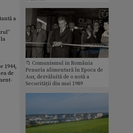
tantă a
rul”
 la
a
📁 Comunismul in România
ie 1944,
Penuria alimentară în Epoca de
nea de
Aur, dezvăluită de o notă a
enent-
Securității din mai 1989