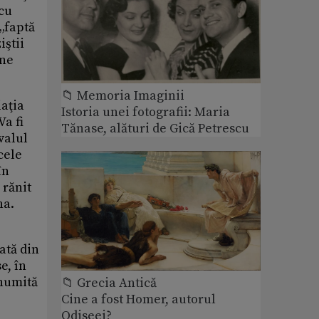
 cu
 „faptă
iştii
une
📁 Memoria Imaginii
iaţia
Istoria unei fotografii: Maria
Va fi
Tănase, alături de Gică Petrescu
rvalul
cele
în
 rănit
na.
ată din
e, în
 numită
📁 Grecia Antică
Cine a fost Homer, autorul
Odiseei?