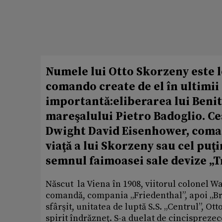
Numele lui Otto Skorzeny este l
comando create de el în ultimii 
importantă:eliberarea lui Benit
mareşalului Pietro Badoglio. Ce
Dwight David Eisenhower, coman
viaţă a lui Skorzeny sau cel puţ
semnul faimoasei sale devize „Tr
Născut la Viena în 1908, viitorul colonel Wa
comandă, compania „Friedenthal”, apoi „Bran
sfârşit, unitatea de luptă S.S. „Centrul”, O
spirit îndrăzneţ. S-a duelat de cincisprezec