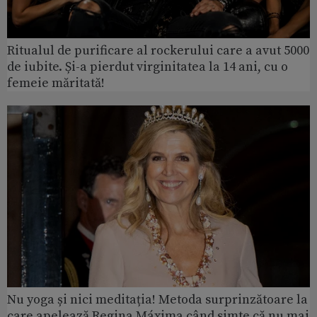
Ritualul de purificare al rockerului care a avut 5000
de iubite. Și-a pierdut virginitatea la 14 ani, cu o
femeie măritată!
Nu yoga și nici meditația! Metoda surprinzătoare la
care apelează Regina Máxima când simte că nu mai