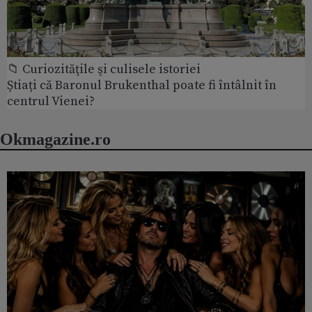
📁 Curiozităţile şi culisele istoriei
Știați că Baronul Brukenthal poate fi întâlnit în
centrul Vienei?
Okmagazine.ro