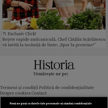
📁 Exclusiv Click!
Rețete rapide anticaniculă. Chef Cătălin Scărlătescu
vă invită la tocăniță de linte: „Spor la proteine!”
Urmărește-ne pe:
Termeni și condiții
Politică de confidențialitate
Despre cookies
Contact
Modifică preferințe pentru confidențialitate
© Toate drepturile rezervate Adevarul Holding 2026
Nouă ne pasă ca datele tale personale să rămână confidențiale