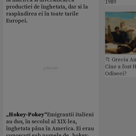
1989
productiei de înghetata, dar si la
raspândirea ei în toate tarile
Europei.
📁 Grecia An
Cine a fost 
Odiseei?
„Hokey-Pokey“
Emigrantii italieni
au dus, în secolul al XIX-lea,
înghetata pâna în America. Ei erau
cunoscuti sub numele de „hokey-