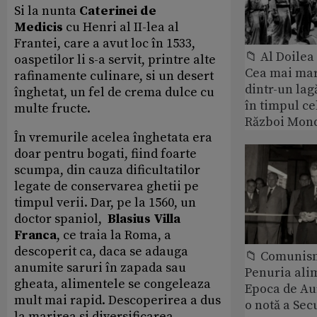
Si la nunta
Caterinei de
Medicis
cu Henri al II-lea al
Frantei, care a avut loc în 1533,
📁 Al Doile
oaspetilor li s-a servit, printre alte
Cea mai ma
rafinamente culinare, si un desert
dintr-un lag
înghetat, un fel de crema dulce cu
în timpul ce
multe fructe.
Război Mond
În vremurile acelea înghetata era
doar pentru bogati, fiind foarte
scumpa, din cauza dificultatilor
legate de conservarea ghetii pe
timpul verii. Dar, pe la 1560, un
doctor spaniol,
Blasius Villa
Franca
, ce traia la Roma, a
descoperit ca, daca se adauga
📁 Comunis
anumite saruri în zapada sau
Penuria ali
gheata, alimentele se congeleaza
Epoca de Aur
mult mai rapid. Descoperirea a dus
o notă a Sec
la marirea si diversificarea