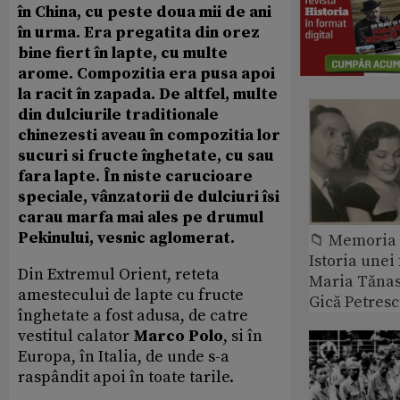
în China, cu peste doua mii de ani
în urma. Era pregatita din orez
bine fiert în lapte, cu multe
arome. Compozitia era pusa apoi
la racit în zapada. De altfel, multe
din dulciurile traditionale
chinezesti aveau în compozitia lor
sucuri si fructe înghetate, cu sau
fara lapte. În niste carucioare
speciale, vânzatorii de dulciuri îsi
carau marfa mai ales pe drumul
Pekinului, vesnic aglomerat.
📁 Memoria 
Istoria unei 
Din Extremul Orient, reteta
Maria Tănase
amestecului de lapte cu fructe
Gică Petres
înghetate a fost adusa, de catre
vestitul calator
Marco Polo
, si în
Europa, în Italia, de unde s-a
raspândit apoi în toate tarile.