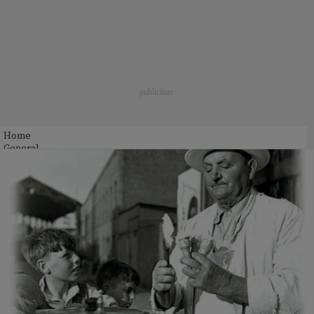
Home
General