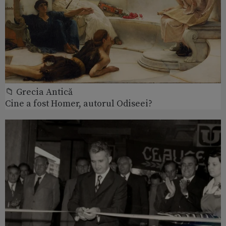
📁 Grecia Antică
Cine a fost Homer, autorul Odiseei?