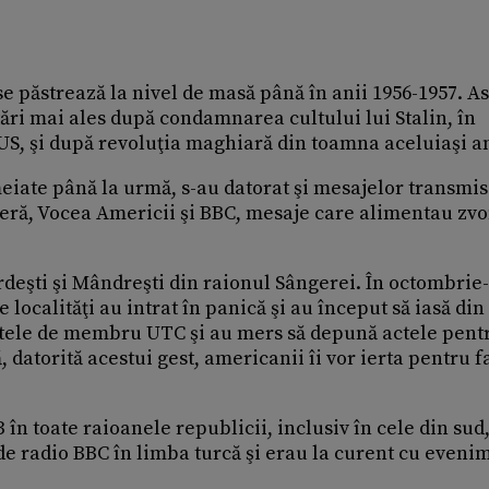
e păstrează la nivel de masă până în anii 1956-1957. A
tări mai ales după condamnarea cultului lui Stalin, în
CUS, şi după revoluţia maghiară din toamna aceluiaşi a
iate până la urmă, s-au datorat şi mesajelor transmis
eră, Vocea Americii şi BBC, mesaje care alimentau zv
rdeşti şi Mândreşti din raionul Sângerei. În octombrie-
 localităţi au intrat în panică şi au început să iasă din
etele de membru UTC şi au mers să depună actele pent
 datorită acestui gest, americanii îi vor ierta pentru f
în toate raioanele republicii, inclusiv în cele din sud,
de radio BBC în limba turcă şi erau la curent cu eveni