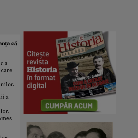
anţa că
c a
 care
e
nilor.
ii a
lor.
James