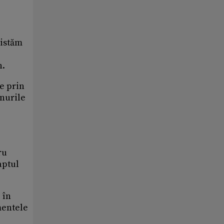
sistăm
n.
e prin
onurile
ru
aptul
 în
mentele