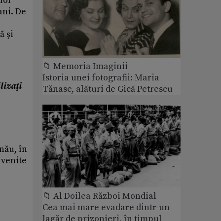
lor
ani. De
ă şi
📁 Memoria Imaginii
Istoria unei fotografii: Maria
lizaţi
Tănase, alături de Gică Petrescu
nău, în
 venite
📁 Al Doilea Război Mondial
Cea mai mare evadare dintr-un
lagăr de prizonieri, în timpul