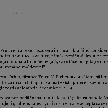
Prut, cei care se născuseră în Basarabia fiind consider
 poliţiei politice sovietice, rămăseseră însă destule pe
inţă naţională bine închegată, care făceau agitaţie împ
şti româno-moldoveni".
eţul Orhei, ţăranca Voicu N. P. chema consătenii să bo
iv că în scurt timp nu va mai exista puterea sovietică 
nglezeşti (noiembrie-decembrie 1945).
ceeaşi perioadă în mai multe localităţi din raioanele S
tiujeni şi altele. Uneori, chiar şi cei care acceptă să se