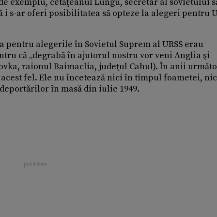
de exemplu, cetăţeanul Lungu, secretar al sovietului s
 i s-ar oferi posibilitatea să opteze la alegeri pentru 
a pentru alegerile în Sovietul Suprem al URSS erau
tru că „degrabă în ajutorul nostru vor veni Anglia şi
novka, raionul Baimaclia, judeţul Cahul). În anii următo
e acest fel. Ele nu încetează nici în timpul foametei, nic
deportărilor în masă din iulie 1949.