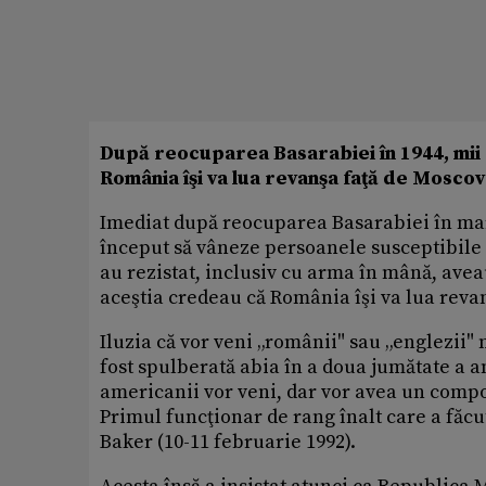
După reocuparea Basarabiei în 1944, mii 
România îşi va lua revanşa faţă de Moscov
Imediat după reocuparea Basarabiei în mart
început să vâneze persoanele susceptibile
au rezistat, inclusiv cu arma în mână, aveau
aceştia credeau că România îşi va lua reva
Iluzia că vor veni „românii" sau „englezii" 
fost spulberată abia în a doua jumătate a a
americanii vor veni, dar vor avea un compo
Primul funcţionar de rang înalt care a făcu
Baker (10-11 februarie 1992).