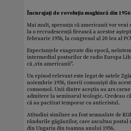
Încurajaţi de revoluţia maghiară din 1956
Mai mult, speranţa că americanii vor veni s
la o recrudescenţă firească a acestor aştep
februarie 1956, la congresul al 20-lea al P
Expectanţele exagerate din epocă, neînteme
intermediul posturilor de radio Europa Lib
că „vin americanii".
Un episod relevant este legat de satele Zgă
noiembrie 1956, tinerii comunişti din aceste
comsomol. Unii dintre aceştia au ars carn
admitere la seminarul teologic. Credeau că,
că au pactizat temporar cu anticristul.
Atitudini similare au fost semnalate de KGB 
rândurile găgăuzilor, care ascultau postul 
din Ungaria din toamna anului 1956.