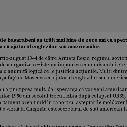
de basarabeni au trăit mai bine de zece ani cu sper
a cu ajutorul englezilor sau americanilor.
ie-august 1944 de către Armata Roşie, regimul sovieti
 de a organiza rezistenţa împotriva comunismului. Cei
 o anumită logică ce le justifica acţiunile. Mulţi dintr
nşa faţă de Moscova cu ajutorul englezilor sau america
nu a ţinut prea mult, dar speranţa că vor veni american
nilor 1950 din secolul trecut. Abia după colapsul URSS,
rtament prea timid în raport cu aşteptările moldoveni
t o vizită la Chişinău estesecretarul de stat american 