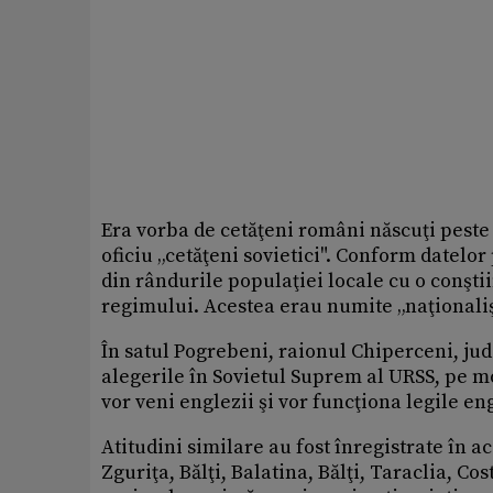
Era vorba de cetăţeni români născuţi peste 
oficiu „cetăţeni sovietici". Conform datelor
din rândurile populaţiei locale cu o conşti
regimului. Acestea erau numite „naţionali
În satul Pogrebeni, raionul Chiperceni, jud
alegerile în Sovietul Suprem al URSS, pe mot
vor veni englezii şi vor funcţiona legile e
Atitudini similare au fost înregistrate în a
Zguriţa, Bălţi, Balatina, Bălţi, Taraclia, Cos