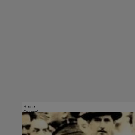
Home
General