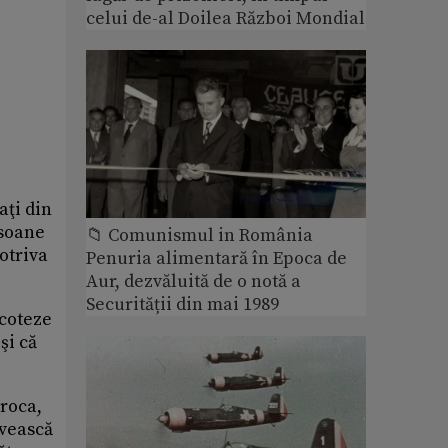
celui de-al Doilea Război Mondial
aţi din
rsoane
📁 Comunismul in România
otriva
Penuria alimentară în Epoca de
Aur, dezvăluită de o notă a
Securității din mai 1989
icoteze
şi că
oroca,
rvească