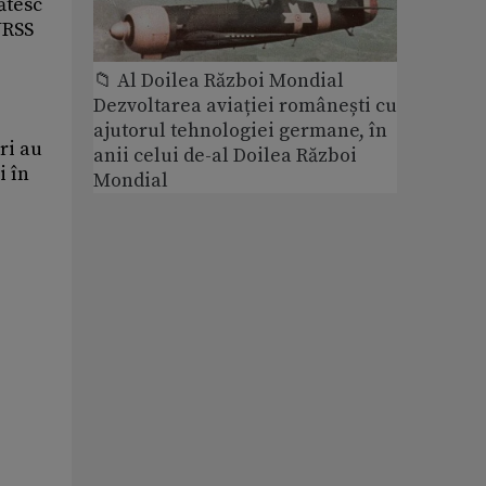
ătesc
URSS
📁 Al Doilea Război Mondial
Dezvoltarea aviației românești cu
ajutorul tehnologiei germane, în
ri au
anii celui de-al Doilea Război
i în
Mondial