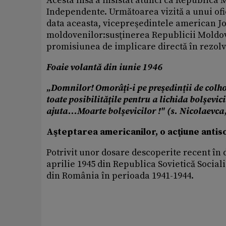
Acesta însă a insistat atunci ca Republica 
Independente. Următoarea vizită a unui of
data aceasta, vicepreşedintele american J
moldovenilor:susţinerea Republicii Moldov
promisiunea de implicare directă în rezolva
Foaie volantă din iunie 1946
„Domnilor! Omorâţi-i pe preşedinţii de colho
toate posibilităţile pentru a lichida bolşevi
ajuta...Moarte bolşevicilor !" (s. Nicolaevca,
Aşteptarea americanilor, o acţiune antis
Potrivit unor dosare descoperite recent în 
aprilie 1945 din Republica Sovietică Socia
din România în perioada 1941-1944.