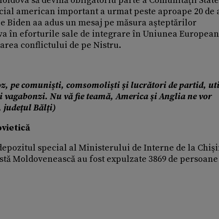
Moldova să devină obligatoriu parte a Comunităţii State
icial american important a urmat peste aproape 20 de 
oe Biden aa adus un mesaj pe măsura aşteptărilor
a în eforturile sale de integrare în Uniunea European
rea conflictului de pe Nistru.
z, pe comunişti, comsomolişti şi lucrători de partid, uti
cii vagabonzi. Nu vă fie teamă, America şi Anglia ne vor
 judeţul Bălţi)
ovietică
depozitul special al Ministerului de Interne de la Chişi
listă Moldovenească au fost expulzate 3869 de persoane