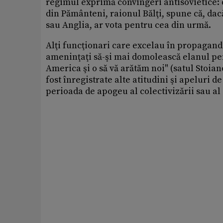
regimul exprimă convingeri antisovietice: 
din Pământeni, raionul Bălţi, spune că, dacă
sau Anglia, ar vota pentru cea din urmă.
Alţi funcţionari care excelau în propagand
ameninţaţi să-şi mai domolească elanul pen
America şi o să vă arătăm noi" (satul Stoia
fost înregistrate alte atitudini şi apeluri d
perioada de apogeu al colectivizării sau al 