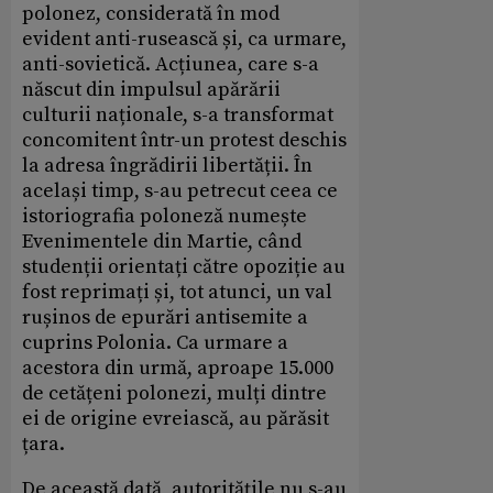
polonez, considerată în mod
evident anti-rusească și, ca urmare,
anti-sovietică. Acțiunea, care s-a
născut din impulsul apărării
culturii naționale, s-a transformat
concomitent într-un protest deschis
la adresa îngrădirii libertății. În
același timp, s-au petrecut ceea ce
istoriografia poloneză numește
Evenimentele din Martie, când
studenții orientați către opoziție au
fost reprimați și, tot atunci, un val
rușinos de epurări antisemite a
cuprins Polonia. Ca urmare a
acestora din urmă, aproape 15.000
de cetățeni polonezi, mulți dintre
ei de origine evreiască, au părăsit
țara.
De această dată, autoritățile nu s-au