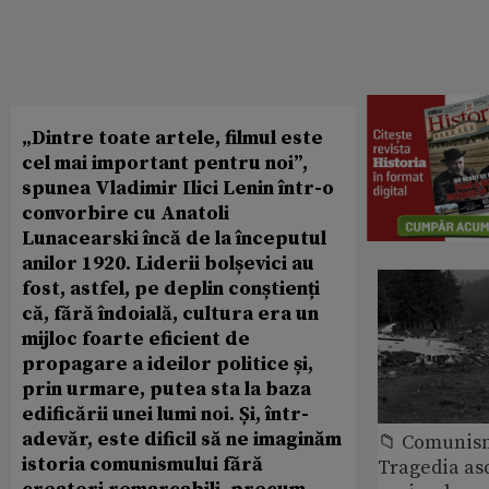
„Dintre toate artele, filmul este
cel mai important pentru noi”,
spunea Vladimir Ilici Lenin într-o
convorbire cu Anatoli
Lunacearski încă de la începutul
anilor 1920. Liderii bolșevici au
fost, astfel, pe deplin conștienți
că, fără îndoială, cultura era un
mijloc foarte eficient de
propagare a ideilor politice și,
prin urmare, putea sta la baza
edificării unei lumi noi. Și, într-
adevăr, este dificil să ne imaginăm
📁 Comunis
istoria comunismului fără
Tragedia as