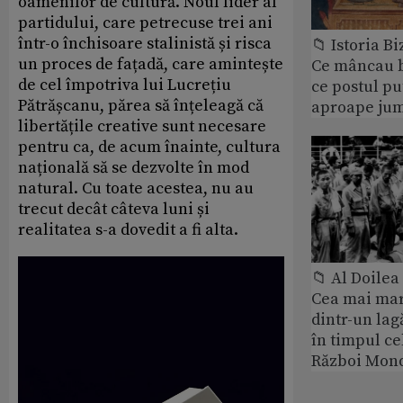
oamenilor de cultură. Noul lider al
partidului, care petrecuse trei ani
într-o închisoare stalinistă și risca
📁 Istoria B
un proces de fațadă, care amintește
Ce mâncau bi
de cel împotriva lui Lucrețiu
ce postul p
Pătrășcanu, părea să înțeleagă că
aproape jum
libertățile creative sunt necesare
pentru ca, de acum înainte, cultura
națională să se dezvolte în mod
natural. Cu toate acestea, nu au
trecut decât câteva luni și
realitatea s-a dovedit a fi alta.
📁 Al Doile
Cea mai ma
dintr-un lag
în timpul ce
Război Mond