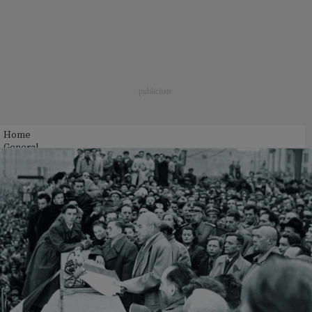
Home
General