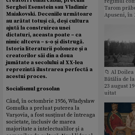
creatori remarcabili, precum
regimul com
Serghei Esenstein sau Vladimir
Tarom prăbu
Maiakovski. Deceniile următoare
Apuseni, în 
au arătat totuși că, deși cultura
ajută la construirea unei
dictaturi, aceasta poate – ca
nimic altceva – s-o și distrugă.
Istoria literaturii poloneze și a
creatorilor săi din a doua
jumătate a secolului al XX-lea
reprezintă ilustrarea perfectă a
📁 Al Doile
acestui proces.
Bătălia de l
23 august 1
Socialismul grosolan
uitat
Când, în octombrie 1956, Władysław
Gomułka a preluat puterea la
Varșovia, a fost susținut de întreaga
societate, inclusiv de marea
majoritate a intelectualilor și a