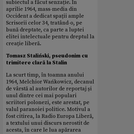
subiectul a făcut senzație. În
aprilie 1964, mass-media din
Occident a dedicat spații ample
Scrisorii celor 34, tratând-o, pe
bună dreptate, ca parte a luptei
elitei intelectuale pentru dreptul la
creație liberă.
Tomasz Staliński, pseudonim cu
trimitere clară la Stalin
La scurt timp, în toamna anului
1964, Melchior Wańkowicz, decanul
de vârstă al autorilor de reportaj și
unul dintre cei mai populari
scriitori polonezi, este arestat, pe
valul paranoiei politice. Motivul a
fost citirea, la Radio Europa Liberă,
a textului unui discurs nerostit de
acesta, în care le lua apărarea