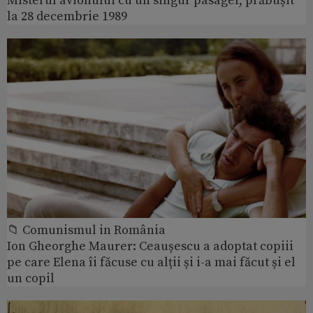
Misterul avionului cu un singur pasager, prăbușit
la 28 decembrie 1989
📁 Comunismul in România
Ion Gheorghe Maurer: Ceaușescu a adoptat copiii
pe care Elena îi făcuse cu alții și i-a mai făcut și el
un copil