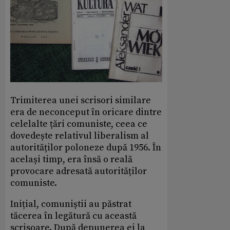
Trimiterea unei scrisori similare
era de neconceput în oricare dintre
celelalte țări comuniste, ceea ce
dovedește relativul liberalism al
autorităților poloneze după 1956. În
același timp, era însă o reală
provocare adresată autorităților
comuniste.
Inițial, comuniștii au păstrat
tăcerea în legătură cu această
scrisoare. După depunerea ei la