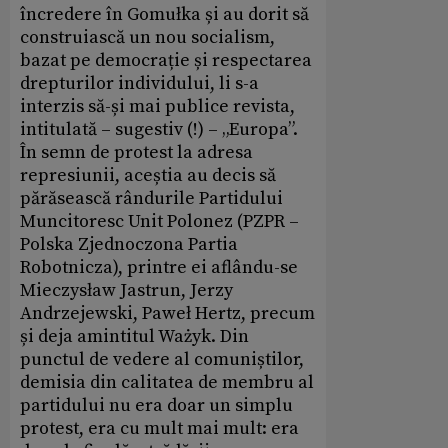
încredere în Gomułka și au dorit să
construiască un nou socialism,
bazat pe democrație și respectarea
drepturilor individului, li s-a
interzis să-și mai publice revista,
intitulată – sugestiv (!) – „Europa”.
În semn de protest la adresa
represiunii, aceștia au decis să
părăsească rândurile Partidului
Muncitoresc Unit Polonez (PZPR –
Polska Zjednoczona Partia
Robotnicza), printre ei aflându-se
Mieczysław Jastrun, Jerzy
Andrzejewski, Paweł Hertz, precum
și deja amintitul Ważyk. Din
punctul de vedere al comuniștilor,
demisia din calitatea de membru al
partidului nu era doar un simplu
protest, era cu mult mai mult: era