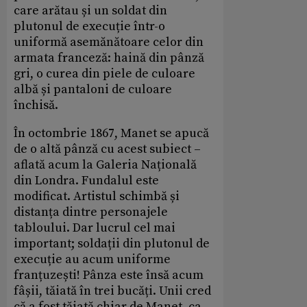
care arătau și un soldat din
plutonul de execuție într-o
uniformă asemănătoare celor din
armata franceză: haină din pânză
gri, o curea din piele de culoare
albă și pantaloni de culoare
închisă.
În octombrie 1867, Manet se apucă
de o altă pânză cu acest subiect –
aflată acum la Galeria Națională
din Londra. Fundalul este
modificat. Artistul schimbă și
distanța dintre personajele
tabloului. Dar lucrul cel mai
important; soldații din plutonul de
execuție au acum uniforme
franțuzești! Pânza este însă acum
fâșii, tăiată în trei bucăți. Unii cred
că a fost tăiată chiar de Manet, ca