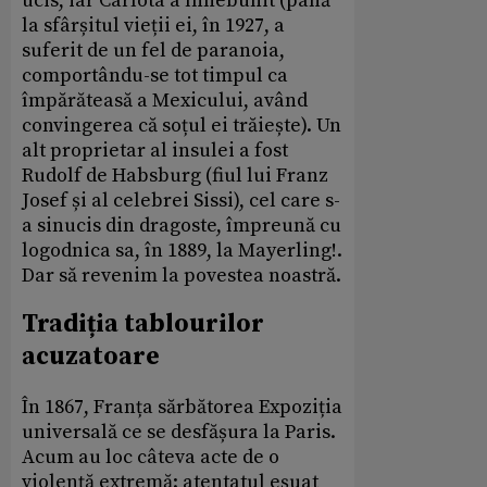
ucis, iar Carlota a înnebunit (până
la sfârșitul vieții ei, în 1927, a
suferit de un fel de paranoia,
comportându-se tot timpul ca
împărăteasă a Mexicului, având
convingerea că soțul ei trăiește). Un
alt proprietar al insulei a fost
Rudolf de Habsburg (fiul lui Franz
Josef și al celebrei Sissi), cel care s-
a sinucis din dragoste, împreună cu
logodnica sa, în 1889, la Mayerling!.
Dar să revenim la povestea noastră.
Tradiția tablourilor
acuzatoare
În 1867, Franța sărbătorea Expoziția
universală ce se desfășura la Paris.
Acum au loc câteva acte de o
violență extremă: atentatul eșuat