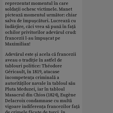
reprezentat momentul în care
soldații ochesc victimele. Manet
pictează momentul următor: chiar
salva de împușcături. Lucrează cu
îndârjire, căci vrea să pună în față
ochilor privitorilor adevărul crud:
francezii l-au împușcat pe
Maximilian!
Adevărul este și acela că francezii
aveau o tradiție în astfel de
tablouri politice: Théodore
Géricault, în 1819, atacase
incompetența criminală a
autorităților navale în tabloul său
Pluta Meduzei, iar în tabloul
Masacrul din Chios (1824), Eugène
Delacroix condamnase cu multă
vigoare indiferența francezilor față
de crimele făcute de turci, în