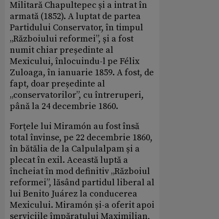
Militară Chapultepec și a intrat în
armată (1852). A luptat de partea
Partidului Conservator, în timpul
„Războiului reformei”, și a fost
numit chiar președinte al
Mexicului, înlocuindu-l pe Félix
Zuloaga, în ianuarie 1859. A fost, de
fapt, doar președinte al
„conservatorilor”, cu întreruperi,
până la 24 decembrie 1860.
Forțele lui Miramón au fost însă
total învinse, pe 22 decembrie 1860,
în bătălia de la Calpulalpam și a
plecat în exil. Această luptă a
încheiat în mod definitiv „Războiul
reformei”, lăsând partidul liberal al
lui Benito Juárez la conducerea
Mexicului. Miramón și-a oferit apoi
serviciile împăratului Maximilian,