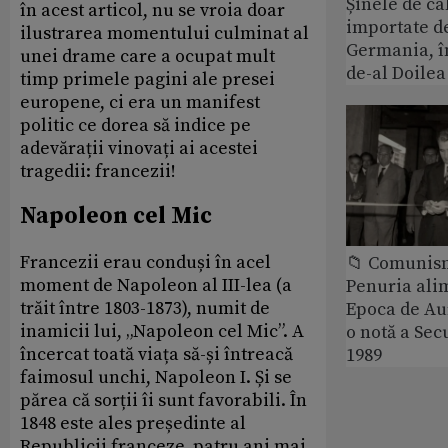
Șinele de ca
în acest articol, nu se vroia doar
importate d
ilustrarea momentului culminat al
Germania, î
unei drame care a ocupat mult
de-al Doile
timp primele pagini ale presei
europene, ci era un manifest
politic ce dorea să indice pe
adevărații vinovați ai acestei
tragedii: francezii!
Napoleon cel Mic
Francezii erau conduși în acel
📁 Comunis
moment de Napoleon al III-lea (a
Penuria ali
trăit între 1803-1873), numit de
Epoca de Aur
inamicii lui, „Napoleon cel Mic”. A
o notă a Sec
încercat toată viața să-și întreacă
1989
faimosul unchi, Napoleon I. Și se
părea că sorții îi sunt favorabili. În
1848 este ales președinte al
Republicii franceze, patru ani mai