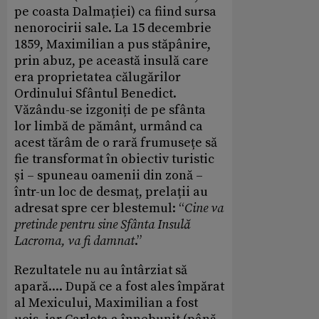
pe coasta Dalmației) ca fiind sursa
nenorocirii sale. La 15 decembrie
1859, Maximilian a pus stăpânire,
prin abuz, pe această insulă care
era proprietatea călugărilor
Ordinului Sfântul Benedict.
Văzându-se izgoniți de pe sfânta
lor limbă de pământ, urmând ca
acest tărâm de o rară frumusețe să
fie transformat în obiectiv turistic
și – spuneau oamenii din zonă –
într-un loc de desmaț, prelații au
adresat spre cer blestemul: “
Cine va
pretinde pentru sine Sfânta Insulă
Lacroma, va fi damnat
.”
Rezultatele nu au întârziat să
apară.... După ce a fost ales împărat
al Mexicului, Maximilian a fost