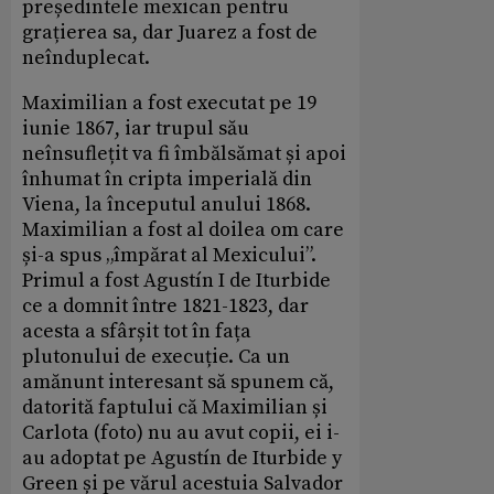
președintele mexican pentru
grațierea sa, dar Juarez a fost de
neînduplecat.
Maximilian a fost executat pe 19
iunie 1867, iar trupul său
neînsuflețit va fi îmbălsămat și apoi
înhumat în cripta imperială din
Viena, la începutul anului 1868.
Maximilian a fost al doilea om care
și-a spus „împărat al Mexicului”.
Primul a fost Agustín I de Iturbide
ce a domnit între 1821-1823, dar
acesta a sfârșit tot în fața
plutonului de execuție. Ca un
amănunt interesant să spunem că,
datorită faptului că Maximilian și
Carlota (foto) nu au avut copii, ei i-
au adoptat pe Agustín de Iturbide y
Green și pe vărul acestuia Salvador