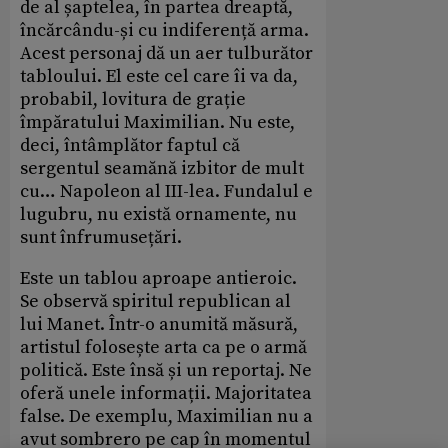
de al șaptelea, în partea dreaptă,
încărcându-și cu indiferență arma.
Acest personaj dă un aer tulburător
tabloului. El este cel care îi va da,
probabil, lovitura de grație
împăratului Maximilian. Nu este,
deci, întâmplător faptul că
sergentul seamănă izbitor de mult
cu… Napoleon al III-lea. Fundalul e
lugubru, nu există ornamente, nu
sunt înfrumusețări.
Este un tablou aproape antieroic.
Se observă spiritul republican al
lui Manet. Într-o anumită măsură,
artistul folosește arta ca pe o armă
politică. Este însă și un reportaj. Ne
oferă unele informații. Majoritatea
false. De exemplu, Maximilian nu a
avut sombrero pe cap în momentul