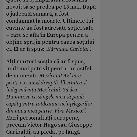
nevoit să se predea pe 15 mai. După
o judecată sumară, a fost
condamnat la moarte. Ultimele lui
cuvinte au fost adresate soției sale
– care se afla în Europa pentru a
obține sprijin pentru cauza soțului
ei. El ar fi spus: „
Sărmana Carlota!
”.
Alți martori susțin că ar fi spus,
mult mai potrivit pentru un astfel
de moment: „
Mexicani! Azi mor
pentru o cauză dreaptă: libertatea și
independența Mexicului. Să dea
Dumnezeu ca sângele meu să pună
capăt pentru totdeauna neînțelegerilor
din noua mea patrie. Viva Mexico!
”.
Mari personalități europene,
precum Victor Hugo sau Giuseppe
Garibaldi, au pledat pe lângă