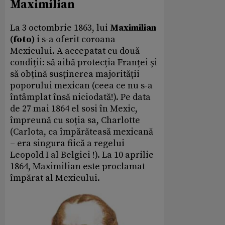
Maximilian
La 3 octombrie 1863, lui
Maximilian
(foto)
i s-a oferit coroana
Mexicului. A accepatat cu două
condiții: să aibă protecția Franței și
să obțină susținerea majorității
poporului mexican (ceea ce nu s-a
întâmplat însă niciodată!). Pe data
de 27 mai 1864 el sosi în Mexic,
împreună cu soția sa, Charlotte
(Carlota, ca împărăteasă mexicană
– era singura fiică a regelui
Leopold I al Belgiei !). La 10 aprilie
1864, Maximilian este proclamat
împărat al Mexicului.