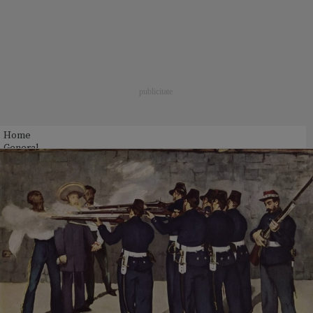
Home
General