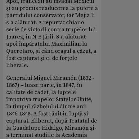
Apoi, francezii au invadat Mexicul
și au promis readucerea la putere a
partidului conservator, iar Mejia li
s-a alăturat. A repurtat chiar o
serie de victorii contra trupelor lui
Juarez, în N-E țării. S-a alăturat
apoi împăratului Maximilian la
Queretaro, și când orașul a căzut, a
fost capturat și el de forțele
liberale.
Generalul Miguel Miramón (1832 -
1867) – luase parte, în 1847, în
calitate de cadet, la luptele
împotriva trupelor Statelor Unite,
în timpul războiului dintre anii
1846-1848. A fost rănit în luptă și
capturat. Eliberat, după Tratatul de
la Guadalupe Hidalgo, Miramón și-
a terminat studiile la Academia