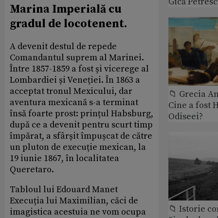
Gică Petres
Marina Imperială cu
gradul de locotenent.
A devenit destul de repede
Comandantul suprem al Marinei.
Între 1857-1859 a fost și vicerege al
Lombardiei și Veneției. În 1863 a
acceptat tronul Mexicului, dar
📁 Grecia An
aventura mexicană s-a terminat
Cine a fost 
însă foarte prost: prințul Habsburg,
Odiseei?
după ce a devenit pentru scurt timp
împărat, a sfârșit împușcat de către
un pluton de execuție mexican, la
19 iunie 1867, în localitatea
Queretaro.
Tabloul lui Edouard Manet
Execuția lui Maximilian, căci de
📁 Istorie 
imagistica acestuia ne vom ocupa