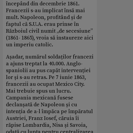
începând din decembrie 1861.
Francezii s-au implicat însă mai
mult. Napoleon, profitând și de
faptul că S.U.A. erau prinse în
Războiul civil numit „de secesiune”
(1861- 1865), vroia să instaureze aici
un imperiu catolic.
Așadar, numărul soldaților francezi
a ajuns treptat la 40.000. Anglo-
spaniolii au pus capăt intervenției
lor și s-au retras. Pe 7 iunie 1863,
francezii au ocupat Mexico City.
Mai trebuie spus un lucru.
Campania mexicană fusese
declanșată de Napoleon și cu
intenția de a-l împăca pe împăratul
Austriei, Franz Iosef, căruia îi
răpise Lombardia, Nisa și Savoia,
odată cu lupta pentru centralizarea