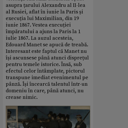
asupra țarului Alexandru al II-lea
al Rusiei, aflat în iunie la Paris și
execuția lui Maximilian, din 19
iunie 1867. Vestea execuției
împăratului a ajuns la Paris la 1
iulie 1867. La auzul acesteia,
Edouard Manet se apucă de treabă.
Interesant este faptul că Manet nu
își ascunsese până atunci disprețul
pentru temele istorice. Însă, sub
efectul celor întâmplate, pictorul
transpune imediat evenimentul pe
pânză. Își încearcă talentul într-un
domeniu în care, până atunci, nu
crease nimic.