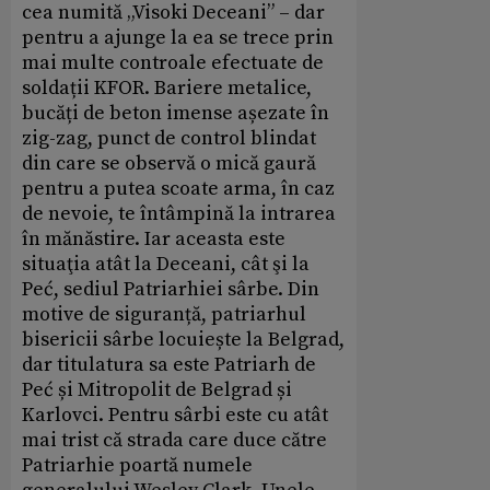
cea numită „Visoki Deceani” – dar
pentru a ajunge la ea se trece prin
mai multe controale efectuate de
soldații KFOR. Bariere metalice,
bucăți de beton imense așezate în
zig-zag, punct de control blindat
din care se observă o mică gaură
pentru a putea scoate arma, în caz
de nevoie, te întâmpină la intrarea
în mănăstire. Iar aceasta este
situaţia atât la Deceani, cât şi la
Peć, sediul Patriarhiei sârbe. Din
motive de siguranță, patriarhul
bisericii sârbe locuiește la Belgrad,
dar titulatura sa este Patriarh de
Peć și Mitropolit de Belgrad și
Karlovci. Pentru sârbi este cu atât
mai trist că strada care duce către
Patriarhie poartă numele