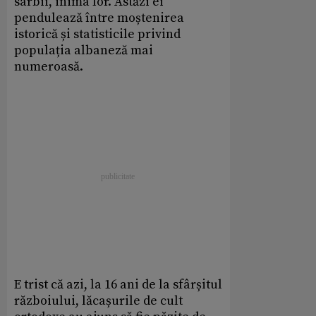
sârbii, inima lor. Astăzi ei
pendulează între moștenirea
istorică și statisticile privind
populația albaneză mai
numeroasă.
E trist că azi, la 16 ani de la sfârșitul
războiului, lăcașurile de cult