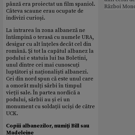
pânză era proiectat un film spaniol.
Război Mond
Câteva scaune erau ocupate de
indivizi curioși.
La intrarea în zona albaneză ne
întâmpină o terasă cu numele URA,
desigur cu alt înțeles decât cel din
română. Şi tot la capătul albanez la
podului e statuia lui Isa Boletini,
unul dintre cei mai cunoscuți
luptători și naționaliști albanezi.
Cei din nord spun că este unul care
a omorât mulți sârbi în timpul
vieții sale. În partea nordică a
podului, sârbii au și ei un
monument cu soldații uciși de către
UCK.
Copiii albanezilor, numiţi Bill sau
Madeleine