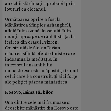
au ochii sfărâmați – probabil prin
lovituri cu ciocanul.
Următoarea oprire a fost la
Mănăstirea Sfinților Arhangheli,
aflată într-o zonă deosebită, între
munți, aproape de râul Bistrița, la
ieșirea din orașul Prizren.
Construită de Stefan Dušan,
clădirea sfântă oferă o liniște care
îndeamnă la meditație. În
interiorul ansamblului
monastiresc este adăpostit și trupul
celui care l-a construit. Şi aici forţe
ale poliţiei păzeau mănăstirea.
Kosovo, inima sârbilor
Una dintre cele mai frumoase și
deosebite mănăstiri din Kosovo este