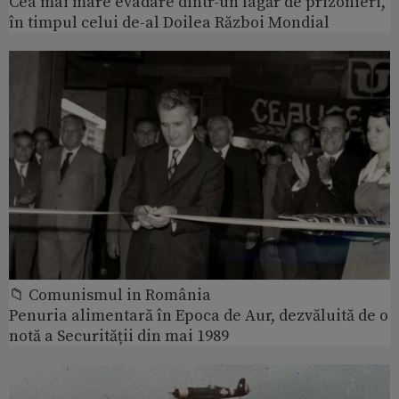
Cea mai mare evadare dintr-un lagăr de prizonieri,
în timpul celui de-al Doilea Război Mondial
📁 Comunismul in România
Penuria alimentară în Epoca de Aur, dezvăluită de o
notă a Securității din mai 1989