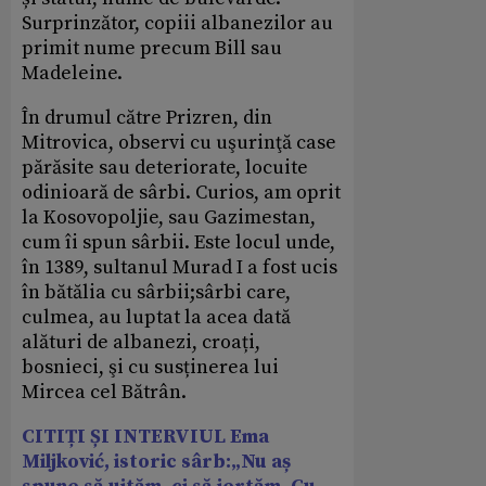
Surprinzător, copiii albanezilor au
primit nume precum Bill sau
Madeleine.
În drumul către Prizren, din
Mitrovica, observi cu uşurinţă case
părăsite sau deteriorate, locuite
odinioară de sârbi. Curios, am oprit
la Kosovopoljie, sau Gazimestan,
cum îi spun sârbii. Este locul unde,
în 1389, sultanul Murad I a fost ucis
în bătălia cu sârbii;sârbi care,
culmea, au luptat la acea dată
alături de albanezi, croați,
bosnieci, şi cu susținerea lui
Mircea cel Bătrân.
CITIȚI ȘI INTERVIUL Ema
Miljković, istoric sârb:„Nu aș