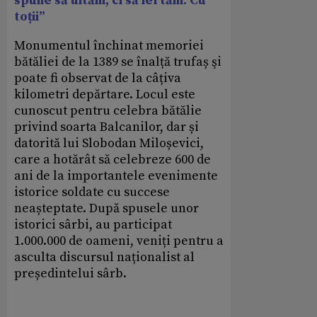
spune să uităm, ci să iertăm. Cu
toții”
Monumentul închinat memoriei
bătăliei de la 1389 se înalță trufaș şi
poate fi observat de la câțiva
kilometri depărtare. Locul este
cunoscut pentru celebra bătălie
privind soarta Balcanilor, dar și
datorită lui Slobodan Miloșevici,
care a hotărât să celebreze 600 de
ani de la importantele evenimente
istorice soldate cu succese
neașteptate. După spusele unor
istorici sârbi, au participat
1.000.000 de oameni, veniți pentru a
asculta discursul naționalist al
președintelui sârb.