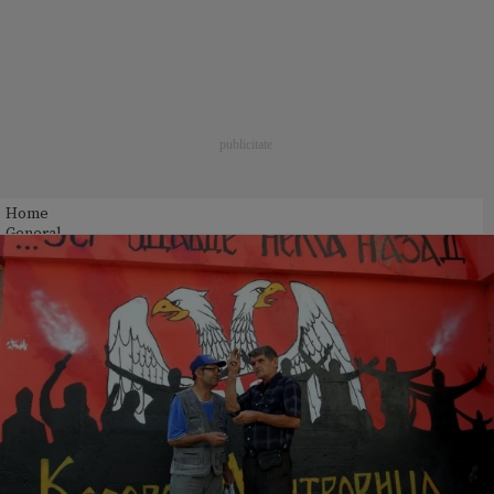
Home
General