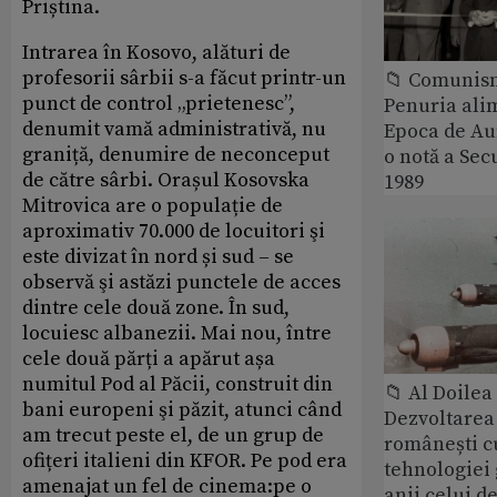
Priștina.
Intrarea în Kosovo, alături de
profesorii sârbii s-a făcut printr-un
📁 Comunis
punct de control „prietenesc”,
Penuria ali
denumit vamă administrativă, nu
Epoca de Aur
graniță, denumire de neconceput
o notă a Sec
de către sârbi. Orașul Kosovska
1989
Mitrovica are o populație de
aproximativ 70.000 de locuitori şi
este divizat în nord și sud – se
observă şi astăzi punctele de acces
dintre cele două zone. În sud,
locuiesc albanezii. Mai nou, între
cele două părți a apărut așa
numitul Pod al Păcii, construit din
📁 Al Doile
bani europeni şi păzit, atunci când
Dezvoltarea 
am trecut peste el, de un grup de
românești c
ofițeri italieni din KFOR. Pe pod era
tehnologiei
amenajat un fel de cinema:pe o
anii celui d