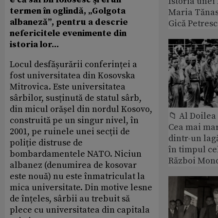
Istoria unei 
termen în oglindă, „Golgota
Maria Tănase
albaneză”, pentru a descrie
Gică Petres
nefericitele evenimente din
istoria lor...
Locul desfășurării conferinței a
fost universitatea din Kosovska
Mitrovica. Este universitatea
sârbilor, susținută de statul sârb,
din micul orășel din nordul Kosovo,
📁 Al Doile
construită pe un singur nivel, în
Cea mai ma
2001, pe ruinele unei secții de
dintr-un lag
poliție distruse de
în timpul ce
bombardamentele NATO. Niciun
Război Mond
albanez (denumirea de kosovar
este nouă) nu este înmatriculat la
mica universitate. Din motive lesne
de înțeles, sârbii au trebuit să
plece cu universitatea din capitala