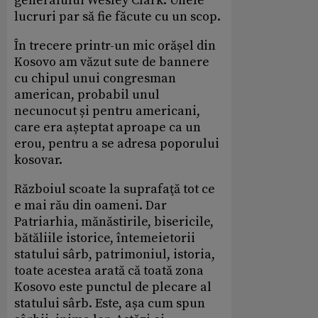
generalului Wesley Clark. Unele
lucruri par să fie făcute cu un scop.
În trecere printr-un mic orășel din
Kosovo am văzut sute de bannere
cu chipul unui congresman
american, probabil unul
necunocut și pentru americani,
care era așteptat aproape ca un
erou, pentru a se adresa poporului
kosovar.
Războiul scoate la suprafaţă tot ce
e mai rău din oameni. Dar
Patriarhia, mănăstirile, bisericile,
bătăliile istorice, întemeietorii
statului sârb, patrimoniul, istoria,
toate acestea arată că toată zona
Kosovo este punctul de plecare al
statului sârb. Este, așa cum spun