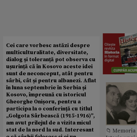
Cei care vorbesc astăzi despre
multiculturalitate, diversitate,
dialog și toleranță pot observa cu
ușurință că în Kosovo aceste idei
sunt de neconceput, atât pentru
sârbi, cât și pentru albanezi. Aflat
în luna septembrie în Serbia și
Kosovo, împreună cu istoricul
Gheorghe Onișoru, pentru a
participa la o conferință cu titlul
„Golgota Sârbească (1915-1916)”,
am avut prilejul de a vizita micul
stat de la nord la sud. Interesant
📁 Memoria 
e că sârbii folosesc şi ei un