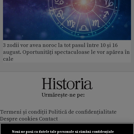
3 zodii vor avea noroc la tot pasul între 10 și 16
august. Oportunități spectaculoase le vor apărea în
cale
Urmărește-ne pe:
Termeni și condiții
Politică de confidențialitate
Despre cookies
Contact
Modifică preferințe pentru confidențialitate
© Toate drepturile rezervate Adevarul Holding 2026
Nouă ne pasă ca datele tale personale să rămână confidențiale