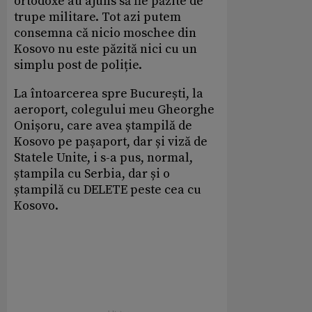
ortodoxe au ajuns să fie păzite de
trupe militare. Tot azi putem
consemna că nicio moschee din
Kosovo nu este păzită nici cu un
simplu post de poliție.
La întoarcerea spre București, la
aeroport, colegului meu Gheorghe
Onișoru, care avea ștampilă de
Kosovo pe pașaport, dar și viză de
Statele Unite, i s-a pus, normal,
ștampila cu Serbia, dar și o
ștampilă cu DELETE peste cea cu
Kosovo.