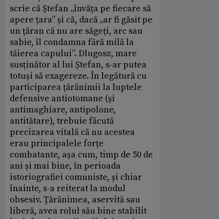
scrie că Ștefan „învăța pe fiecare să
apere țara” și că, dacă „ar fi găsit pe
un țăran că nu are săgeți, arc sau
sabie, îl condamna fără milă la
tăierea capului”. Dlugosz, mare
susținător al lui Ștefan, s-ar putea
totuși să exagereze. În legătură cu
participarea țărănimii la luptele
defensive antiotomane (și
antimaghiare, antipolone,
antitătare), trebuie făcută
precizarea vitală că nu acestea
erau principalele forțe
combatante, așa cum, timp de 50 de
ani și mai bine, în perioada
istoriografiei comuniste, și chiar
înainte, s-a reiterat la modul
obsesiv. Țărănimea, aservită sau
liberă, avea rolul său bine stabilit