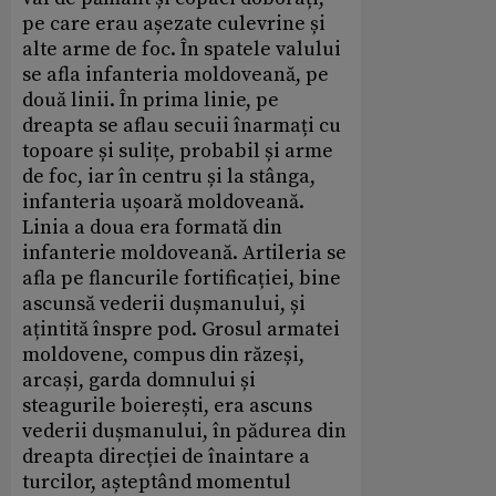
pe care erau așezate culevrine și
alte arme de foc. În spatele valului
se afla infanteria moldoveană, pe
două linii. În prima linie, pe
dreapta se aflau secuii înarmați cu
topoare și sulițe, probabil și arme
de foc, iar în centru și la stânga,
infanteria ușoară moldoveană.
Linia a doua era formată din
infanterie moldoveană. Artileria se
afla pe flancurile fortificației, bine
ascunsă vederii dușmanului, și
ațintită înspre pod. Grosul armatei
moldovene, compus din răzeși,
arcași, garda domnului și
steagurile boierești, era ascuns
vederii dușmanului, în pădurea din
dreapta direcției de înaintare a
turcilor, așteptând momentul