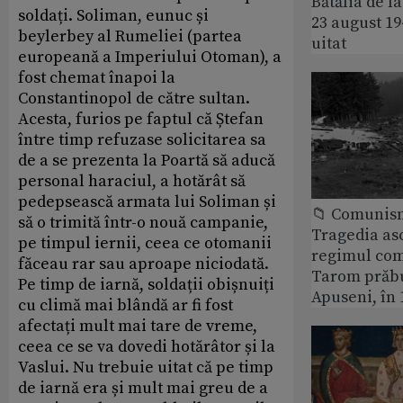
Bătălia de l
soldați. Soliman, eunuc și
23 august 1
beylerbey al Rumeliei (partea
uitat
europeană a Imperiului Otoman), a
fost chemat înapoi la
Constantinopol de către sultan.
Acesta, furios pe faptul că Ștefan
între timp refuzase solicitarea sa
de a se prezenta la Poartă să aducă
personal haraciul, a hotărât să
pedepsească armata lui Soliman și
📁 Comunis
să o trimită într-o nouă campanie,
Tragedia as
pe timpul iernii, ceea ce otomanii
regimul com
făceau rar sau aproape niciodată.
Tarom prăbu
Pe timp de iarnă, soldații obișnuiți
Apuseni, în 
cu climă mai blândă ar fi fost
afectați mult mai tare de vreme,
ceea ce se va dovedi hotărâtor și la
Vaslui. Nu trebuie uitat că pe timp
de iarnă era și mult mai greu de a