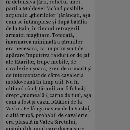
în defensiva țării, relieful unei
părți a Moldovei făcând posibile
acțiunile „gherilelor” țărănești, așa
cum se întâmplase și după bătălia
de la Baia, în timpul retragerii
armatei maghiare. Totodată,
înarmarea minimală a țăranilor
era necesară, ca un prim scut de
apărare împotriva raidurilor de jaf
ale tătarilor, trupe mobile, de
cavalerie ușoară, greu de urmărit și
de interceptat de către cavaleria
moldoveană în timp util. Nu în
ultimul rând, țăranii vor fi folosiți
drept „momeală”/„carne de tun”, așa
cum a fost și cazul bătăliei de la
Vaslui. Pe lângă oastea de la Vaslui,
o altă trupă, probabil de cavalerie,
era plasată în Valea Siretului,
apărând drumul care ducea spre