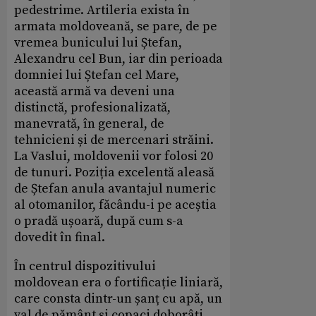
pedestrime. Artileria exista în
armata moldoveană, se pare, de pe
vremea bunicului lui Ștefan,
Alexandru cel Bun, iar din perioada
domniei lui Ștefan cel Mare,
această armă va deveni una
distinctă, profesionalizată,
manevrată, în general, de
tehnicieni și de mercenari străini.
La Vaslui, moldovenii vor folosi 20
de tunuri. Poziția excelentă aleasă
de Ștefan anula avantajul numeric
al otomanilor, făcându-i pe aceștia
o pradă ușoară, după cum s-a
dovedit în final.
În centrul dispozitivului
moldovean era o fortificație liniară,
care consta dintr-un șanț cu apă, un
val de pământ și copaci doborâți,