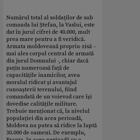
Numărul total al soldaților de sub
comanda lui Ștefan, la Vaslui, este
dat în jurul cifrei de 40.000, mult
prea mare pentru a fi veridică.
Armata moldoveană propriu-zisă –
mai ales corpul central de armată
din jurul Domnului -, chiar dacă
puțin numeroasă față de
capacitățile inamicilor, avea
moralul ridicat și avantajul
cunoașterii terenului, fiind
comandată de un voievod care își
dovedise calitățile militare.
Trebuie menționat că, la nivelul
populației din acea perioadă,
Moldova nu putea să ridice la luptă
30.000 de oameni. De exemplu,
Franța, în acea perioadă cu o