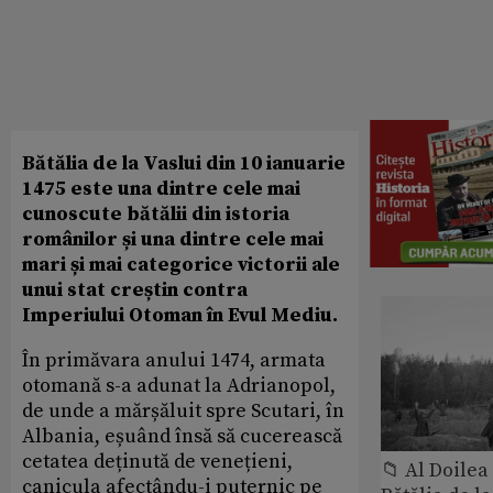
Bătălia de la Vaslui din 10 ianuarie
1475 este una dintre cele mai
cunoscute bătălii din istoria
românilor și una dintre cele mai
mari și mai categorice victorii ale
unui stat creștin contra
Imperiului Otoman în Evul Mediu.
În primăvara anului 1474, armata
otomană s-a adunat la Adrianopol,
de unde a mărșăluit spre Scutari, în
Albania, eșuând însă să cucerească
cetatea deținută de venețieni,
📁 Al Doile
canicula afectându-i puternic pe