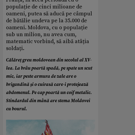
populație de cinci milioane de
oameni, putea să aducă pe câmpul
de bătălie undeva pe la 35.000 de
oameni. Moldova, cu o populație
sub un milion, nu avea cum,
matematic vorbind, să aibă atâția
soldați.
Călăreţ greu moldovean din secolul al XV-
lea. La brâu poartă spadă, pe spate un scut
mic, iar peste armura de zale are o
brigandină și o cuirasă care-i protejează
abdomenul. Pe cap poartă un coif metalic.
Stindardul din mână are stema Moldovei
cu bourul.