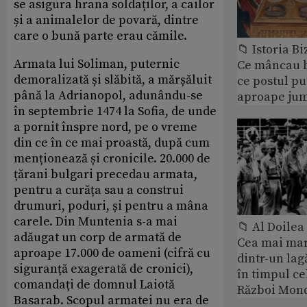
se asigura hrana soldaților, a cailor
și a animalelor de povară, dintre
care o bună parte erau cămile.
📁 Istoria B
Armata lui Soliman, puternic
Ce mâncau bi
demoralizată și slăbită, a mărșăluit
ce postul p
până la Adrianopol, adunându-se
aproape jum
în septembrie 1474 la Sofia, de unde
a pornit înspre nord, pe o vreme
din ce în ce mai proastă, după cum
menționează și cronicile. 20.000 de
țărani bulgari precedau armata,
pentru a curăța sau a construi
drumuri, poduri, și pentru a mâna
carele. Din Muntenia s-a mai
📁 Al Doile
adăugat un corp de armată de
Cea mai ma
aproape 17.000 de oameni (cifră cu
dintr-un lag
siguranță exagerată de cronici),
în timpul ce
comandați de domnul Laiotă
Război Mond
Basarab. Scopul armatei nu era de