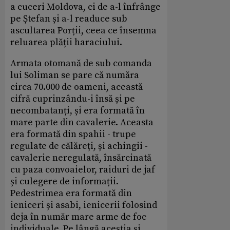
a cuceri Moldova, ci de a-l înfrânge
pe Ștefan și a-l readuce sub
ascultarea Porții, ceea ce însemna
reluarea plății haraciului.
Armata otomană de sub comanda
lui Soliman se pare că număra
circa 70.000 de oameni, această
cifră cuprinzându-i însă și pe
necombatanți, și era formată în
mare parte din cavalerie. Aceasta
era formată din spahii - trupe
regulate de călăreți, și achingii -
cavalerie neregulată, însărcinată
cu paza convoaielor, raiduri de jaf
și culegere de informații.
Pedestrimea era formată din
ieniceri și asabi, ienicerii folosind
deja în număr mare arme de foc
individuale. Pe lângă aceștia și