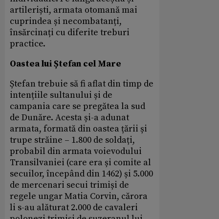
artileriști, armata otomană mai
cuprindea și necombatanți,
însărcinați cu diferite treburi
practice.
Oastea lui Ștefan cel Mare
Ștefan trebuie să fi aflat din timp de
intențiile sultanului și de
campania care se pregătea la sud
de Dunăre. Acesta și-a adunat
armata, formată din oastea țării și
trupe străine – 1.800 de soldați,
probabil din armata voievodului
Transilvaniei (care era și comite al
secuilor, începând din 1462) și 5.000
de mercenari secui trimiși de
regele ungar Matia Corvin, cărora
li s-au alăturat 2.000 de cavaleri
polonezi trimiși de suzeranul lui