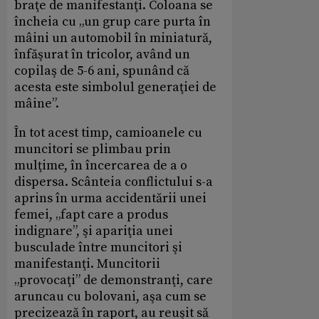
braţe de manifestanţi. Coloana se
încheia cu „un grup care purta în
mâini un automobil în miniatură,
înfăşurat în tricolor, având un
copilaş de 5-6 ani, spunând că
acesta este simbolul generaţiei de
mâine”.
În tot acest timp, camioanele cu
muncitori se plimbau prin
mulţime, în încercarea de a o
dispersa. Scânteia conflictului s-a
aprins în urma accidentării unei
femei, „fapt care a produs
indignare”, şi apariţia unei
busculade între muncitori şi
manifestanţi. Muncitorii
„provocaţi” de demonstranţi, care
aruncau cu bolovani, aşa cum se
precizează în raport, au reuşit să