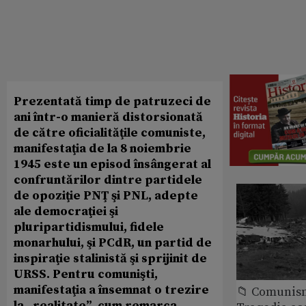
Prezentată timp de patruzeci de
ani într-o manieră distorsionată
de către oficialităţile comuniste,
manifestaţia de la 8 noiembrie
1945 este un episod însângerat al
confruntărilor dintre partidele
de opoziţie PNŢ şi PNL, adepte
ale democraţiei şi
pluripartidismului, fidele
monarhului, şi PCdR, un partid de
inspiraţie stalinistă şi sprijinit de
URSS. Pentru comunişti,
manifestaţia a însemnat o trezire
📁 Comunis
la „realitate”, cum remarca