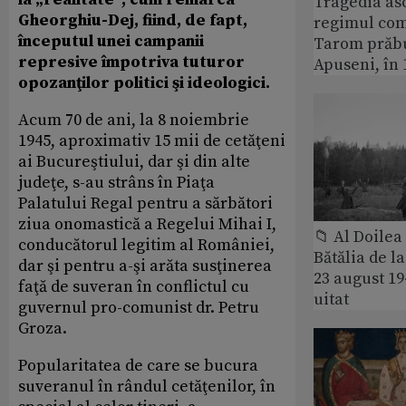
Tragedia as
Gheorghiu-Dej, fiind, de fapt,
regimul com
începutul unei campanii
Tarom prăbu
represive împotriva tuturor
Apuseni, în 
opozanţilor politici şi ideologici.
Acum 70 de ani, la 8 noiembrie
1945, aproximativ 15 mii de cetăţeni
ai Bucureştiului, dar şi din alte
judeţe, s-au strâns în Piaţa
Palatului Regal pentru a sărbători
ziua onomastică a Regelui Mihai I,
📁 Al Doile
conducătorul legitim al României,
Bătălia de l
dar şi pentru a-şi arăta susţinerea
23 august 1
faţă de suveran în conflictul cu
uitat
guvernul pro-comunist dr. Petru
Groza.
Popularitatea de care se bucura
suveranul în rândul cetăţenilor, în