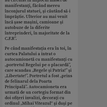
au circulat în mijlocul masei de
manifestanţi, făcând mereu
înconjurul statuei, şi căutând să-i
împrăştie. Ulterior au mai venit
încă şase maşini, camioane şi
autobuze de la diferite
întreprinderi, în majoritate de la
C.F.R”.
Pe când manifestaţia era în toi, în
curtea Palatului a intrat o
autocamionetă cu manifestanţi cu
„portretul Regelui pe o placardă”,
care scandau „Regele şi Patria!” şi
„Libertate!”. Portretul a fost „prins
de felinarul dela Poarta
Principală”. Autocamioneta era
urmată de un cortegiu format din
doi ofiţeri invalizi, decoraţi cu
ordinul „Mihai Viteazul“ şi duşi pe