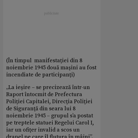
(În timpul manifestaţiei din 8
noiembrie 1945 două maşini au fost
incendiate de participanţi)
„La ieşire – se precizează într-un
Raport întocmit de Prefectura
Poliţiei Capitalei, Direcţia Poliţiei
de Siguranţă din seara lui 8
noiembrie 1945 – grupul s’a postat
pe treptele statuei Regelui Carol I,
iar un ofiţer invalid a scos un
drapel pe care îl flutura în mâini”.