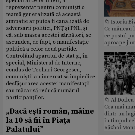
special al celor tineri, a
reprezentat pentru comunişti o
teamă generalizată că această
simpatie ar putea fi canalizată de
📁 Istoria B
adversarii politici, PNŢ şi PNL, şi
Ce mâncau bi
că, sub masca acestei sărbători, se
ce postul p
ascundea, de fapt, o manifestaţie
aproape jum
politică a celor două partide.
Controlând aparatul de stat şi, în
special, Ministerul de Interne,
condus de Teohari Georgescu,
comuniştii au încercat să împiedice
desfăşurarea acestei manifestaţii
sau măcar să reducă numărul
participanţilor.
📁 Al Doile
Cea mai ma
„Dacă eşti român, mâine
dintr-un lag
la 10 să fii în Piaţa
în timpul ce
Război Mond
Palatului”