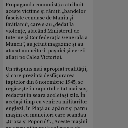
Propaganda comunistă a atribuit
aceste victime şi răniţii „bandelor
fasciste conduse de Maniu şi
Brătianu”, care s-au „dedat la
violenţe, atacând Ministerul de
Interne şi Confederaţia Generală a
Muncii”, au jefuit magazine şi au
atacat muncitorii paşnici şi evreii
aflaţi pe Calea Victoriei.
Un răspuns mai apropiat realităţii,
şi care prezintă desfăşurarea
faptelor din 8 noiembrie 1945, se
regăseşte în raportul citat mai sus,
redactat în seara aceleiaşi zile. În
acelaşi timp cu venirea militarilor
englezi, în Piaţă au apărut şi patru
maşini cu muncitori care scandau
„Groza şi Poporul!”. „Aceste maşini