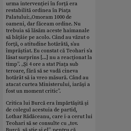
urma intervenţiei în forţă era
restabilită ordinea în Piaţa
Palatului:„Omoram 1000 de
oameni, dar făceam ordine. Nu
trebuia să lăsăm aceste haimanale
să bâţâie pe acolo. Când au văzut o
forţă, o atitudine hotărâtă, s’au
împrăştiat. Eu constat că Teohari s’a
lăsat surprins [...] nu a reacţionat la
timp”. „Şi 4 ore a stat Piaţa sub
teroare, fără să se vadă cineva
hotărât să ia vreo măsură. Când au
atacat curtea Ministerului, iarăşi a
fost un moment critic”.
Critica lui Burcă era împărtăşită şi
de colegul acestuia de partid,
Lothar Rădăceanu, care i-a cerut lui
Teohari să se consulte cu „tov.
Burcă, să ştie şi el”, pentru că,