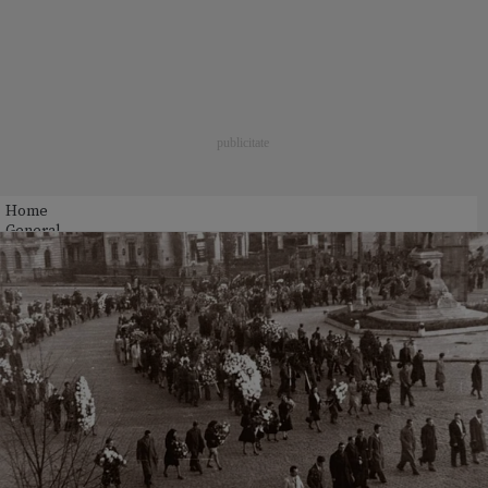
Home
General