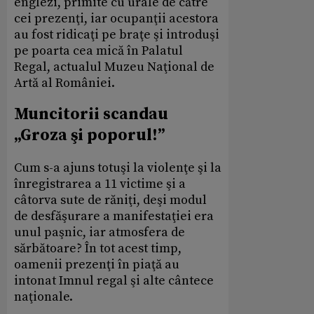
englezi, primite cu urale de către
cei prezenţi, iar ocupanţii acestora
au fost ridicaţi pe braţe şi introduşi
pe poarta cea mică în Palatul
Regal, actualul Muzeu Naţional de
Artă al României.
Muncitorii scandau
„Groza şi poporul!”
Cum s-a ajuns totuşi la violenţe şi la
înregistrarea a 11 victime şi a
câtorva sute de răniţi, deşi modul
de desfăşurare a manifestaţiei era
unul paşnic, iar atmosfera de
sărbătoare? În tot acest timp,
oamenii prezenţi în piaţă au
intonat Imnul regal şi alte cântece
naţionale.