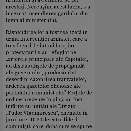
în interior şi a-i elibera pe cei
arestaţi. Nereuşind acest lucru, s-a
încercat incendierea gardului din
lemn al ministerului.
Răspândirea lor a fost realizată în
urma intervenţiei armatei, care a
tras focuri de intimidare, iar
protestatarii s-au refugiat pe
„arterele principale ale Capitalei,
au distrus afişele de propagandă
ale guvernului, producând şi
desordini ca:oprirea tramvaielor,
arderea gazetelor oficioase ale
partidului comunist etc.”. Forţele de
ordine prezente în piaţă au fost
întărite cu unităţi ale Diviziei
„Tudor Vladimirescu“, chemate în
jurul orei 10.30 de către liderii
comunişti, care, după cum se spune