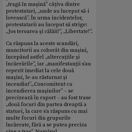
„tragă în maşină” câţiva dintre
protestatari, „unde au început să-i
lovească”. În urma incidentelor,
protestatarii au început să strige:
„Jos teroarea şi călăii!”, „Libertate!”.
Ca răspuns la aceste scandări,
muncitorii au coborât din maşini,
începând astfel „altercaţiile şi
încăerările”, iar „manifestanţii s’au
repezit imediat la cele două
maşini, le-au răsturnat şi
incendiat”.„Concomitent cu
incendierea maşinilor” – se
precizează în raport – au fost trase
„două focuri din partea dreaptă a
statuei, la care s’a răspuns cu mai
multe focuri din grupurile
încăerate, fără a se putea preciza
cine a tras”. Numărul