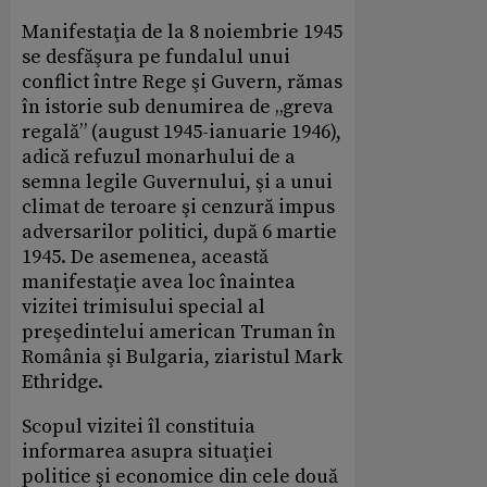
Manifestaţia de la 8 noiembrie 1945
se desfăşura pe fundalul unui
conflict între Rege şi Guvern, rămas
în istorie sub denumirea de „greva
regală” (august 1945-ianuarie 1946),
adică refuzul monarhului de a
semna legile Guvernului, şi a unui
climat de teroare şi cenzură impus
adversarilor politici, după 6 martie
1945. De asemenea, această
manifestaţie avea loc înaintea
vizitei trimisului special al
preşedintelui american Truman în
România şi Bulgaria, ziaristul Mark
Ethridge.
Scopul vizitei îl constituia
informarea asupra situaţiei
politice şi economice din cele două