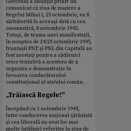
Guvernul a anunţat printr-un
comunicat că ziua de naştere a
Regelui Mihai I, 25 octombrie, va fi
sărbătorită la aceeaşi dată cu cea
onomastică, 8 noiembrie 1945.
Totuşi, de teama unei manifestaţii,
în noaptea de 24/25 octombrie 1945,
fruntaşii PNŢ şi PNL din Capitală au
fost arestaţi pentru a zădărnici
orice tentativă a acestora de a
organiza o demonstraţie în
favoarea conducătorului
constituţional al statului român.
„Trăiască Regele!”
Începând cu 1 noiembrie 1945,
între conducerea naţional-ţărănistă
şi cea liberală au avut loc mai
multe întâlniri referitor la ziua de