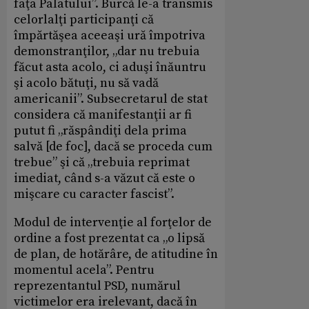
faţa Palatului”. Burcă le-a transmis
celorlalţi participanţi că
împărtăşea aceeaşi ură împotriva
demonstranţilor, „dar nu trebuia
făcut asta acolo, ci aduşi înăuntru
şi acolo bătuţi, nu să vadă
americanii”. Subsecretarul de stat
considera că manifestanţii ar fi
putut fi „răspândiţi dela prima
salvă [de foc], dacă se proceda cum
trebue” şi că „trebuia reprimat
imediat, când s-a văzut că este o
mişcare cu caracter fascist”.
Modul de intervenţie al forţelor de
ordine a fost prezentat ca „o lipsă
de plan, de hotărâre, de atitudine în
momentul acela”. Pentru
reprezentantul PSD, numărul
victimelor era irelevant, dacă în