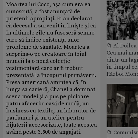
Moartea lui Coco, aşa cum era ea
cunoscută, a fost anunţată de
prietenii apropiaţi. Ei au declarat
că decesul a survenit în linişte şi că
în ultimele zile nu fuseseră semne
care să indice existenţa unor
📁 Al Doile
probleme de sănătate. Moartea a
Cea mai ma
surprins-o pe creatoare în toiul
dintr-un lag
muncii la o nouă colecţie
în timpul ce
vestimentară care ar fi trebuit
Război Mond
prezentată la începutul primăverii.
Presa americană amintea că, în
lunga sa carieră, Chanel a dominat
scena modei şi a pus pe picioare
patru afaceri:o casă de modă, un
business cu textile, un laborator de
parfumuri şi un atelier pentru
bijuterii accesorizate, toate acestea
având peste 3.500 de angajaţi.
📁 Comunis