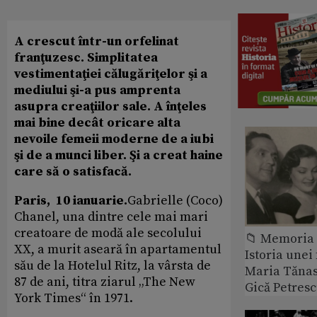
A crescut într-un orfelinat
franţuzesc. Simplitatea
vestimentaţiei călugăriţelor şi a
mediului şi-a pus amprenta
asupra creaţiilor sale. A înţeles
mai bine decât oricare alta
nevoile femeii moderne de a iubi
şi de a munci liber. Şi a creat haine
care să o satisfacă.
Paris, 10 ianuarie.
Gabrielle (Coco)
Chanel, una dintre cele mai mari
creatoare de modă ale secolului
📁 Memoria 
XX, a murit aseară în apartamentul
Istoria unei 
său de la Hotelul Ritz, la vârsta de
Maria Tănase
87 de ani, titra ziarul „The New
Gică Petres
York Times“ în 1971.