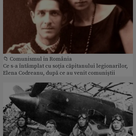
📁 Comunismul in România
Ce s-a întâmplat cu soţia căpitanului legionarilor,
Elena Codreanu, după ce au venit comuniștii