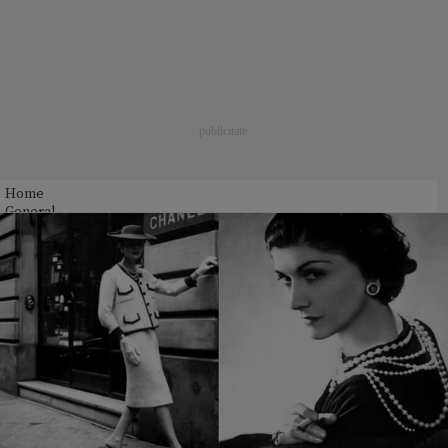
Home
General