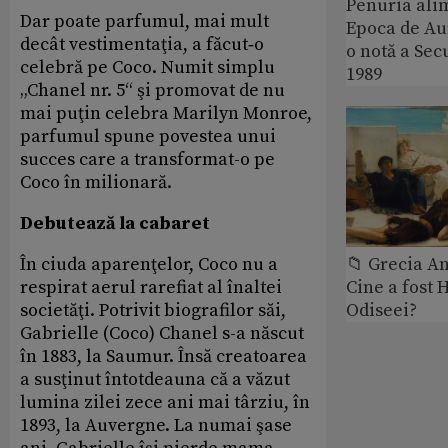
Penuria ali
Dar poate parfumul, mai mult
Epoca de Aur
decât vestimentaţia, a făcut‑o
o notă a Sec
celebră pe Coco. Numit simplu
1989
„Chanel nr. 5“ şi promovat de nu
mai puţin celebra Marilyn Monroe,
parfumul spune povestea unui
succes care a transformat-o pe
Coco în milionară.
Debutează la cabaret
În ciuda aparenţelor, Coco nu a
📁 Grecia An
respirat aerul rarefiat al înaltei
Cine a fost 
societăţi. Potrivit biografilor săi,
Odiseei?
Gabrielle (Coco) Chanel s-a născut
în 1883, la Saumur. Însă creatoarea
a susţinut întotdeauna că a văzut
lumina zilei zece ani mai târziu, în
1893, la Auvergne. La numai şase