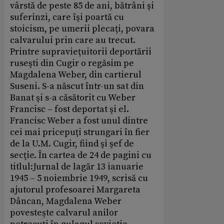
vârstă de peste 85 de ani, bătrâni şi
suferinzi, care îşi poartă cu
stoicism, pe umerii plecaţi, povara
calvarului prin care au trecut.
Printre supravieţuitorii deportării
ruseşti din Cugir o regăsim pe
Magdalena Weber, din cartierul
Suseni. S-a născut într-un sat din
Banat şi s-a căsătorit cu Weber
Francisc – fost deportat şi el.
Francisc Weber a fost unul dintre
cei mai pricepuţi strungari în fier
de la U.M. Cugir, fiind şi şef de
secţie. În cartea de 24 de pagini cu
titlul:Jurnal de lagăr 13 ianuarie
1945 – 5 noiembrie 1949, scrisă cu
ajutorul profesoarei Margareta
Dâncan, Magdalena Weber
povesteşte calvarul anilor