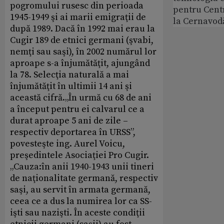
pogromului rusesc din perioada
pentru Cent
1945-1949 şi ai marii emigraţii de
la Cernavod
după 1989. Dacă în 1992 mai erau la
Cugir 189 de etnici germani (şvabi,
nemţi sau saşi), în 2002 numărul lor
aproape s-a înjumătăţit, ajungând
la 78. Selecţia naturală a mai
înjumătăţit în ultimii 14 ani şi
această cifră.„În urmă cu 68 de ani
a început pentru ei calvarul ce a
durat aproape 5 ani de zile –
respectiv deportarea în URSS”,
povesteşte ing. Aurel Voicu,
preşedintele Asociaţiei Pro Cugir.
„Cauza:în anii 1940-1943 unii tineri
de naţionalitate germană, respectiv
saşi, au servit în armata germană,
ceea ce a dus la numirea lor ca SS-
işti sau nazişti. În aceste condiţii