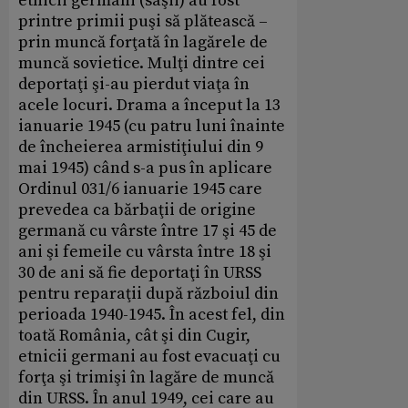
etnicii germani (saşii) au fost
printre primii puşi să plătească –
prin muncă forţată în lagărele de
muncă sovietice. Mulţi dintre cei
deportaţi şi-au pierdut viaţa în
acele locuri. Drama a început la 13
ianuarie 1945 (cu patru luni înainte
de încheierea armistiţiului din 9
mai 1945) când s-a pus în aplicare
Ordinul 031/6 ianuarie 1945 care
prevedea ca bărbaţii de origine
germană cu vârste între 17 şi 45 de
ani şi femeile cu vârsta între 18 şi
30 de ani să fie deportaţi în URSS
pentru reparaţii după războiul din
perioada 1940-1945. În acest fel, din
toată România, cât şi din Cugir,
etnicii germani au fost evacuaţi cu
forţa şi trimişi în lagăre de muncă
din URSS. În anul 1949, cei care au