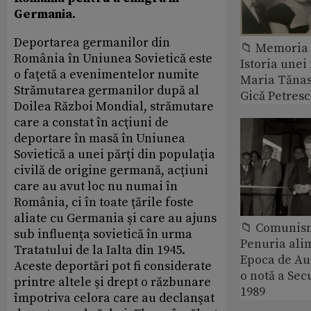
Germania.
Deportarea germanilor din
📁 Memoria 
România în Uniunea Sovietică este
Istoria unei 
o faţetă a evenimentelor numite
Maria Tănase
Strămutarea germanilor după al
Gică Petres
Doilea Război Mondial, strămutare
care a constat în acţiuni de
deportare în masă în Uniunea
Sovietică a unei părţi din populaţia
civilă de origine germană, acţiuni
care au avut loc nu numai în
România, ci în toate ţările foste
aliate cu Germania şi care au ajuns
📁 Comunis
sub influenţa sovietică în urma
Penuria ali
Tratatului de la Ialta din 1945.
Epoca de Aur
Aceste deportări pot fi considerate
o notă a Sec
printre altele şi drept o răzbunare
1989
împotriva celora care au declanşat