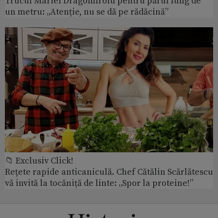
Trucul Mariei Dragomiroiu pentru părul lung de
un metru: „Atenție, nu se dă pe rădăcină”
📁 Exclusiv Click!
Rețete rapide anticaniculă. Chef Cătălin Scărlătescu
vă invită la tocăniță de linte: „Spor la proteine!”