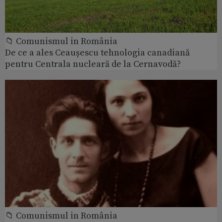
📁 Comunismul in România
De ce a ales Ceaușescu tehnologia canadiană
pentru Centrala nucleară de la Cernavodă?
📁 Comunismul in România