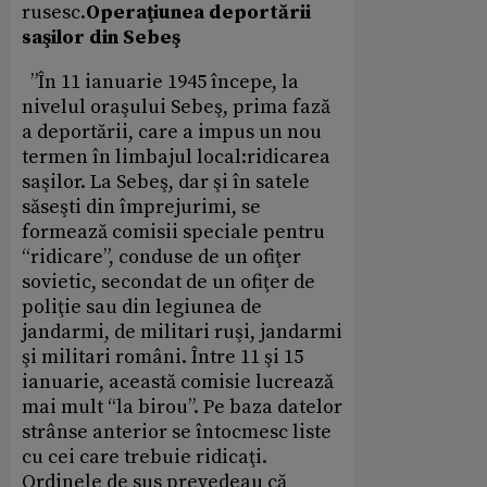
rusesc.
Operaţiunea deportării
saşilor din Sebeş
”În 11 ianuarie 1945 începe, la
nivelul oraşului Sebeş, prima fază
a deportării, care a impus un nou
termen în limbajul local:ridicarea
saşilor. La Sebeş, dar şi în satele
săseşti din împrejurimi, se
formează comisii speciale pentru
“ridicare”, conduse de un ofiţer
sovietic, secondat de un ofiţer de
poliţie sau din legiunea de
jandarmi, de militari ruşi, jandarmi
şi militari români. Între 11 şi 15
ianuarie, această comisie lucrează
mai mult “la birou”. Pe baza datelor
strânse anterior se întocmesc liste
cu cei care trebuie ridicaţi.
Ordinele de sus prevedeau că