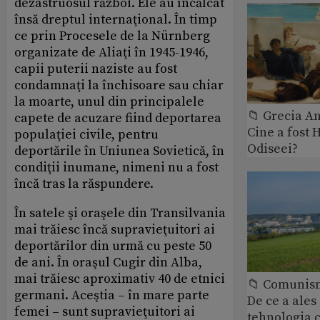
dezastruosul război. Ele au încălcat
însă dreptul internaţional. În timp
ce prin Procesele de la Nürnberg
organizate de Aliaţi în 1945-1946,
capii puterii naziste au fost
condamnaţi la închisoare sau chiar
la moarte, unul din principalele
📁 Grecia An
capete de acuzare fiind deportarea
Cine a fost 
populaţiei civile, pentru
Odiseei?
deportările în Uniunea Sovietică, în
condiţii inumane, nimeni nu a fost
încă tras la răspundere.
În satele şi oraşele din Transilvania
mai trăiesc încă supravieţuitori ai
deportărilor din urmă cu peste 50
de ani. În oraşul Cugir din Alba,
mai trăiesc aproximativ 40 de etnici
📁 Comunis
germani. Aceştia – în mare parte
De ce a ale
femei – sunt supravieţuitori ai
tehnologia 