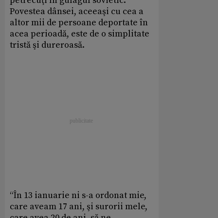
petrecuţi în gulagul sovietic.
Povestea dânsei, aceeaşi cu cea a
altor mii de persoane deportate în
acea perioadă, este de o simplitate
tristă şi dureroasă.
“În 13 ianuarie ni s-a ordonat mie,
care aveam 17 ani, şi surorii mele,
care avea 20 de ani, să ne