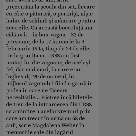
prezentăm la şcoala din sat, fiecare
cu câte o păturică, o periniţă, nişte
haine de schimb şi mâncare pentru
zece zile. Cu această bocceluţă am
călătorit – în bou-vagon – 32 de
persoane, de la 17 ianuarie la 9
februarie 1945, timp de 24 de zile.
De la graniţa cu URSS am fost
mutaţi în alte vagoane, de acelaşi
fel, dar mai mari, în care erau
înghesuiţi 90 de oameni, în
mijlocul vagonului fiind o gaură în
podea în care ne făceam
necesităţile… Păstrez încă biletele
de tren de la întoarcerea din URSS
ca amintire a acelor vremuri prin
care am trecut în urmă cu 68 de
ani”, scrie Magdalena Weber în
memoriile sale din lagărul