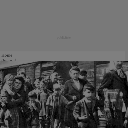
Home
General