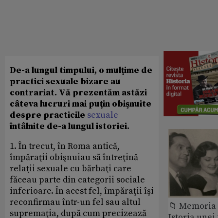
De-a lungul timpului, o mulţime de
practici sexuale bizare au
contrariat. Vă prezentăm astăzi
câteva lucruri mai puţin obişnuite
despre practicile
sexuale
întâlnite de-a lungul istoriei.
1. În trecut, în Roma antică,
împăraţii obişnuiau să întreţină
relaţii sexuale cu bărbaţi care
făceau parte din categorii sociale
inferioare. În acest fel, împăraţii îşi
reconfirmau într-un fel sau altul
📁 Memoria 
supremaţia, după cum precizează
Istoria unei 