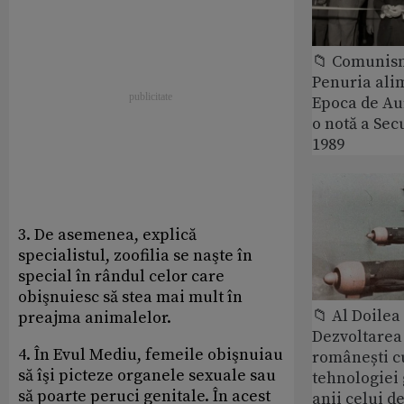
📁 Comunis
Penuria ali
Epoca de Aur
o notă a Sec
1989
3. De asemenea, explică
specialistul, zoofilia se naşte în
special în rândul celor care
obişnuiesc să stea mai mult în
📁 Al Doile
preajma animalelor.
Dezvoltarea 
4. În Evul Mediu, femeile obişnuiau
românești c
să îşi picteze organele sexuale sau
tehnologiei
să poarte peruci genitale. În acest
anii celui d