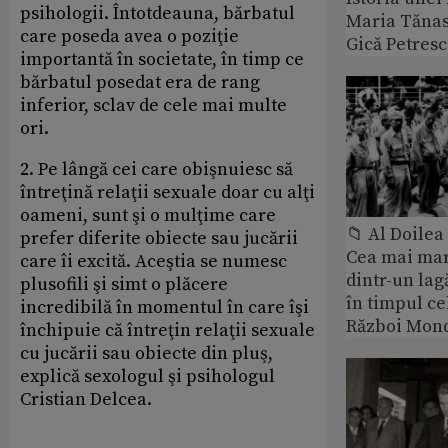
psihologii. Întotdeauna, bărbatul
Maria Tănase
care poseda avea o poziţie
Gică Petres
importantă în societate, în timp ce
bărbatul posedat era de rang
inferior, sclav de cele mai multe
ori.
2. Pe lângă cei care obişnuiesc să
întreţină relaţii sexuale doar cu alţi
oameni, sunt şi o mulţime care
📁 Al Doile
prefer diferite obiecte sau jucării
Cea mai ma
care îi excită. Aceştia se numesc
dintr-un lag
plusofili şi simt o plăcere
în timpul ce
incredibilă în momentul în care îşi
Război Mond
închipuie că întreţin relaţii sexuale
cu jucării sau obiecte din pluş,
explică sexologul şi psihologul
Cristian Delcea.