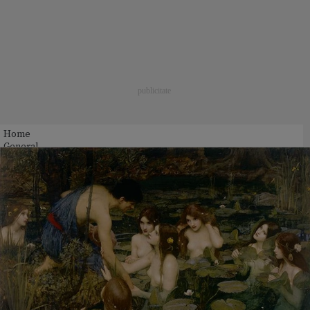
Home
General