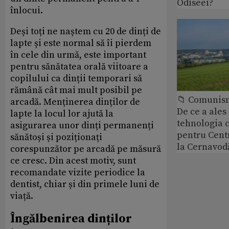
Odiseei?
înlocui.
Deși toți ne naștem cu 20 de dinți de
lapte și este normal să îi pierdem
în cele din urmă, este important
pentru sănătatea orală viitoare a
copilului ca dinții temporari să
rămână cât mai mult posibil pe
📁 Comunis
arcadă. Menținerea dinților de
De ce a ale
lapte la locul lor ajută la
tehnologia 
asigurarea unor dinți permanenți
pentru Cent
sănătoși și poziționați
la Cernavod
corespunzător pe arcadă pe măsură
ce cresc. Din acest motiv, sunt
recomandate vizite periodice la
dentist, chiar și din primele luni de
viață.
Îngălbenirea dinților