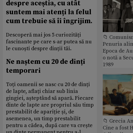
despre aceștia, cu atât
suntem mai atenți la felul
cum trebuie să îi îngrijim.
Descoperă mai jos 5 curiozități
📁 Comunis
fascinante pe care s-ar putea să nu
Penuria ali
le cunoști despre dinții tăi.
Epoca de Aur
o notă a Sec
Ne naștem cu 20 de dinți
1989
temporari
Toți oamenii se nasc cu 20 de dinți
de lapte, aflați chiar sub linia
gingiei, așteptând să apară. Fiecare
dinte de lapte are propriul său timp
prestabilit de apariție și, de
asemenea, un timp prestabilit
📁 Grecia An
pentru a cădea, după care va crește
Cine a fost 
un dinte permanent pentru a-l