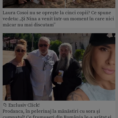
Laura Cosoi nu se oprește la cinci copii? Ce spune
vedeta: „Și Nina a venit într-un moment în care nici
măcar nu mai discutam”
📁 Exclusiv Click!
Prodanca, în pelerinaj la mănăstiri cu sora și
cumnatul! Ce frumuseți din România le-a arătat și