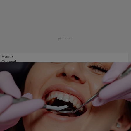
Home
General