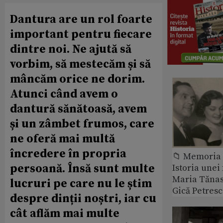
Dantura are un rol foarte
important pentru fiecare
dintre noi. Ne ajută să
vorbim, să mestecăm și să
mâncăm orice ne dorim.
Atunci când avem o
dantură sănătoasă, avem
și un zâmbet frumos, care
ne oferă mai multă
încredere în propria
📁 Memoria 
persoană. Însă sunt multe
Istoria unei 
Maria Tănase
lucruri pe care nu le știm
Gică Petres
despre dinții noștri, iar cu
cât aflăm mai multe