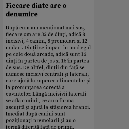
Fiecare dinte are o
denumire
După cum am menționat mai sus,
fiecare om are 32 de dinți, adică 8
incisivi, 4 canini, 8 premolari și 12
molari. Dinții se împart în mod egal
pe cele două arcade, adică sunt 16
dinți în partea de jos și 16 în partea
de sus. De altfel, dinții din față se
numesc incisivi centrali și laterali,
care ajută la ruperea alimentelor și
la pronunțarea corectă a
cuvintelor. Lângă incisivii laterali
se află caninii, ce au o formă
ascuțită și ajută la sfâșierea hranei.
Imediat după canini sunt
poziționați premolarii și au o
formă diferită față de primii,