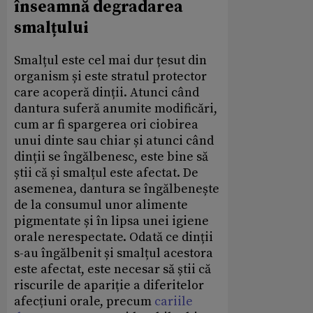
înseamnă degradarea
smalțului
Smalțul este cel mai dur țesut din
organism și este stratul protector
care acoperă dinții. Atunci când
dantura suferă anumite modificări,
cum ar fi spargerea ori ciobirea
unui dinte sau chiar și atunci când
dinții se îngălbenesc, este bine să
știi că și smalțul este afectat. De
asemenea, dantura se îngălbenește
de la consumul unor alimente
pigmentate și în lipsa unei igiene
orale nerespectate. Odată ce dinții
s-au îngălbenit și smalțul acestora
este afectat, este necesar să știi că
riscurile de apariție a diferitelor
afecțiuni orale, precum
cariile