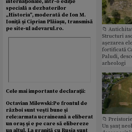
internaţionale, într-o ediţie
specială a dezbaterilor
„Historia”, moderată de Ion M.
Ioniţă şi Ciprian Plăiaşu, transmisă
pe site-ul adevarul.ro.
📁 Antichita
Structuri a
așezarea ele
fortificată C
Paludi, desc
arheologi
Cele mai importante declaraţii:
Octavian Milewski:
Pe frontul de
război sunt veşti bune şi
rele:armata ucraineană a eliberat
📁 Preistori
un oraş şi e pe care să elibereze
Un șanț neob
un altul. La graniţă cu Rusia sunt