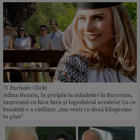
📁 Exclusiv Click!
Adina Buzatu, în periplu la mănăstiri în Bucovina,
împreună cu fiica Sara și logodnicul acesteia! Cu ce
bunătăți s-a răsfățat: „Am venit cu două kilograme
în plus”