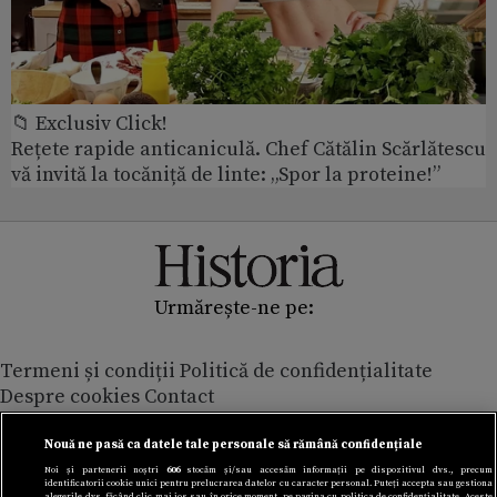
📁 Exclusiv Click!
Rețete rapide anticaniculă. Chef Cătălin Scărlătescu
vă invită la tocăniță de linte: „Spor la proteine!”
Urmărește-ne pe:
Termeni și condiții
Politică de confidențialitate
Despre cookies
Contact
Modifică preferințe pentru confidențialitate
© Toate drepturile rezervate Adevarul Holding 2026
Nouă ne pasă ca datele tale personale să rămână confidențiale
Noi și partenerii noștri
606
stocăm și/sau accesăm informații pe dispozitivul dvs., precum
identificatorii cookie unici pentru prelucrarea datelor cu caracter personal. Puteți accepta sau gestiona
Din rețeaua Adevărul Holding:
alegerile dvs. făcând clic mai jos sau în orice moment, pe pagina cu politica de confidențialitate. Aceste