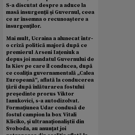
S-a discutat despre a aduce la
masă insurgenţii şi Guvernul, ceea
ce ar însemna o recunoaştere a
insurgenţilor.
Mai mult, Ucraina a alunecat într-
o criză politică majoră după ce
premierul Arseni Iaţeniuk a
depus joi mandatul Guvernului de
la Kiev pe care îl conducea, după
ce coaliţia guvernamentală „Calea
Europeană“, aflată la conducerea
ţării după înlăturarea fostului
preşedinte prorus Viktor
Ianukovici, s-a autodizolvat.
Formaţiunea Udar condusă de
fostul campion la box Vitali
Kliciko, şi ultranaţionaliştii din
Svoboda, au anunţat joi