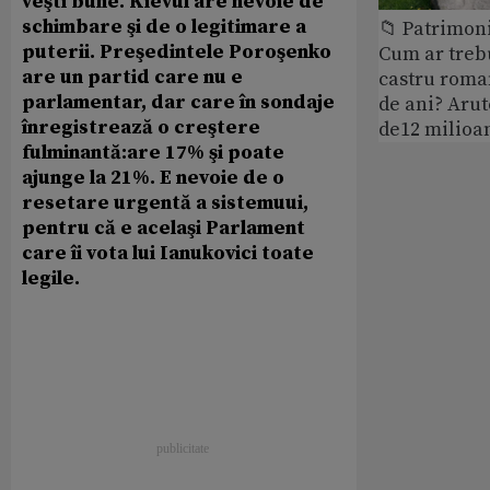
veşti bune. Kievul are nevoie de
schimbare şi de o legitimare a
📁 Patrimoni
puterii. Preşedintele Poroşenko
Cum ar treb
are un partid care nu e
castru roman
parlamentar, dar care în sondaje
de ani? Arut
înregistrează o creştere
de12 milioan
fulminantă:are 17% şi poate
ajunge la 21%. E nevoie de o
resetare urgentă a sistemuui,
pentru că e acelaşi Parlament
care îi vota lui Ianukovici toate
legile.