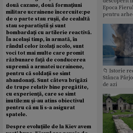
descoperit î
două cazane, două formaţiuni
Epoca Fierul
militare ucrainene încercuite:pe
pentru arhe
de o parte stau ruşii, de cealaltă
stau separatiştii şi sunt
bombardaţi cu artilerie reactivă.
În acelaşi timp, în armată, în
rândul celor izolaţi acolo, sunt
voci tot mai multe care promit
răzbunare faţă de conducerea
supremă a armatei ucrainene,
📁 Istorie r
pentru că soldaţii se simt
Stânca Pârj
abandonaţi. Sunt câteva brigăzi
de azi
de trupe relativ bine pregătite,
cu experienţă, care se simt
inutile:nu şi-au atins obiectivul
pentru că nu li s-a asigurat
spatele.
Despre evoluţiile de la Kiev avem