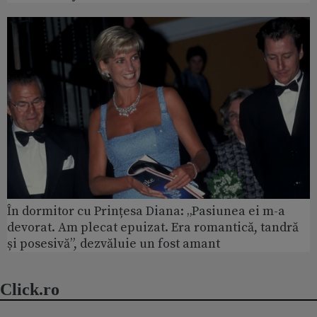
În dormitor cu Prințesa Diana: „Pasiunea ei m-a
devorat. Am plecat epuizat. Era romantică, tandră
și posesivă”, dezvăluie un fost amant
Click.ro