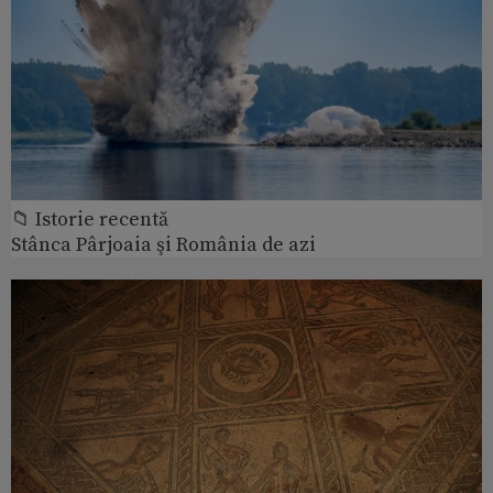
📁 Istorie recentă
Stânca Pârjoaia şi România de azi