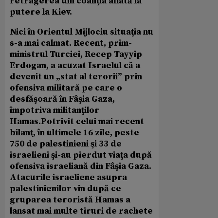
retragerea din coaliţia aflată la
putere la Kiev.
Nici în Orientul Mijlociu situaţia nu
s-a mai calmat. Recent, prim-
ministrul Turciei, Recep Tayyip
Erdogan, a acuzat Israelul că a
devenit un „stat al terorii” prin
ofensiva militară pe care o
desfăşoară în Fâşia Gaza,
împotriva militanţilor
Hamas.Potrivit celui mai recent
bilanţ, în ultimele 16 zile, peste
750 de palestinieni şi 33 de
israelieni şi-au pierdut viaţa după
ofensiva israeliană din Fâşia Gaza.
Atacurile israeliene asupra
palestinienilor vin după ce
gruparea teroristă Hamas a
lansat mai multe tiruri de rachete