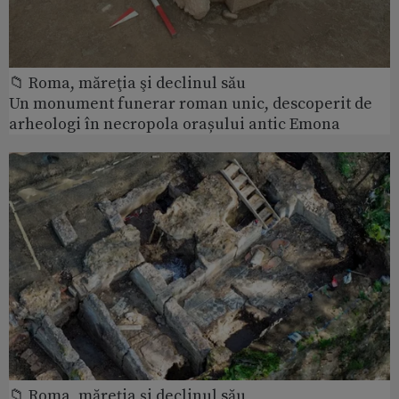
📁 Roma, măreţia şi declinul său
Un monument funerar roman unic, descoperit de
arheologi în necropola orașului antic Emona
📁 Roma, măreţia şi declinul său