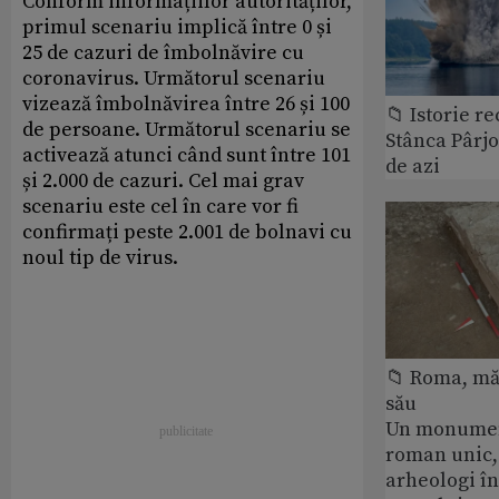
Conform informațiilor autorităților,
primul scenariu implică între 0 și
25 de cazuri de îmbolnăvire cu
coronavirus. Următorul scenariu
vizează îmbolnăvirea între 26 și 100
📁 Istorie r
de persoane. Următorul scenariu se
Stânca Pârj
activează atunci când sunt între 101
de azi
și 2.000 de cazuri. Cel mai grav
scenariu este cel în care vor fi
confirmați peste 2.001 de bolnavi cu
noul tip de virus.
📁 Roma, măr
său
Un monumen
roman unic,
arheologi î