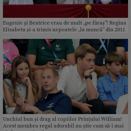
Eugenie și Beatrice erau de mult „pe făraș”! Regina
Elisabeta și-a trimis nepoatele „la muncă” din 2011
Unchiul bun și drag al copiilor Prințului William!
Acest membru regal adorabil nu știe cum să-i mai