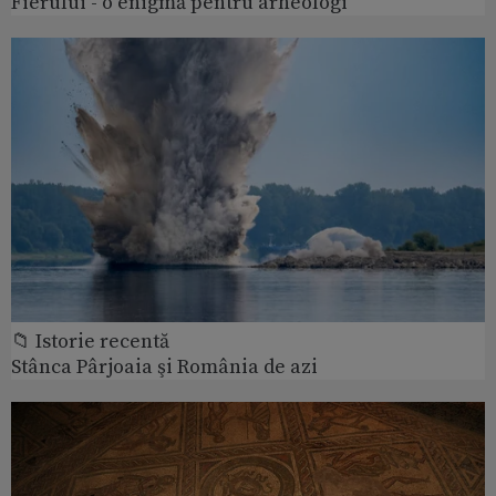
Fierului - o enigmă pentru arheologi
📁 Istorie recentă
Stânca Pârjoaia şi România de azi