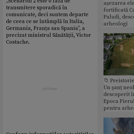
„Scenariul 2 este o fază de
așezarea ele
transmitere sporadică în
fortificată C
comunicate, deci suntem departe
Paludi, desc
de ceea ce se întâmplă în Italia,
arheologi
Germania, Franța sau Spania”, a
precizat ministrul Sănătății, Victor
Costache.
📁 Preistori
Un șanț neob
descoperit î
Epoca Fierul
pentru arhe