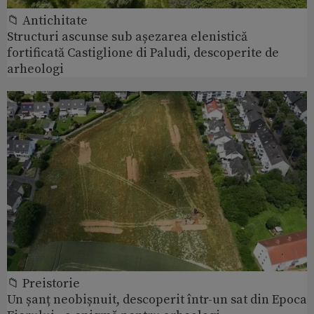
📁 Antichitate
Structuri ascunse sub așezarea elenistică
fortificată Castiglione di Paludi, descoperite de
arheologi
📁 Preistorie
Un șanț neobișnuit, descoperit într-un sat din Epoca