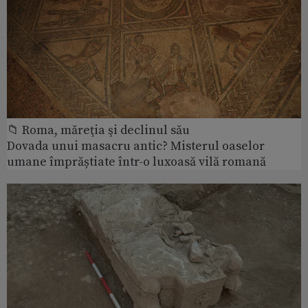
📁 Roma, măreţia şi declinul său
Dovada unui masacru antic? Misterul oaselor
umane împrăștiate într-o luxoasă vilă romană