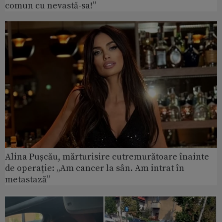
comun cu nevastă-sa!”
Alina Pușcău, mărturisire cutremurătoare înainte
de operație: „Am cancer la sân. Am intrat în
metastază”