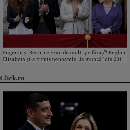
Eugenie și Beatrice erau de mult „pe făraș”! Regina
Elisabeta și-a trimis nepoatele „la muncă” din 2011
Click.ro