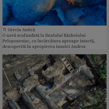
📁 Grecia Antică
O navă scufundată la finalului Războiului
Peloponesiac, cu încărcătura aproape intactă,
descoperită în apropierea insulei Andros