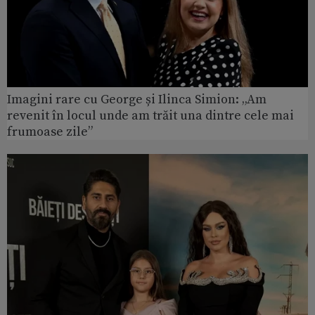
Imagini rare cu George și Ilinca Simion: „Am
revenit în locul unde am trăit una dintre cele mai
frumoase zile”