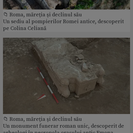
📁 Roma, măreţia şi declinul său
Un sediu al pompierilor Romei antice, descoperit
pe Colina Celiană
📁 Roma, măreţia şi declinul său
Un monument funerar roman unic, descoperit de
arheologi în necropola orașului antic Emona