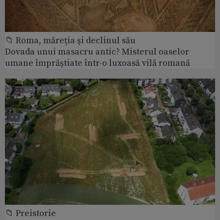
📁 Roma, măreţia şi declinul său
Dovada unui masacru antic? Misterul oaselor
umane împrăștiate într-o luxoasă vilă romană
📁 Preistorie