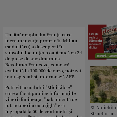
Un tânăr cuplu din Franţa care
lucra în pivniţa proprie în Millau
(sudul ţării) a descoperit în
subsolul locuinţei o oală mică cu 34
de piese de aur dinaintea
Revoluţiei Franceze, comoară
evaluată la 100.000 de euro, potrivit
unui specialist, informează AFP.
Potrivit jurnalului "Midi Libre",
care a făcut publice informaţiile
vineri dimineaţa, "oala micuţă de
lut, acoperită cu o ţiglă" era
📁 Antichita
îngropată la 50 de centimetri şi
Structuri a