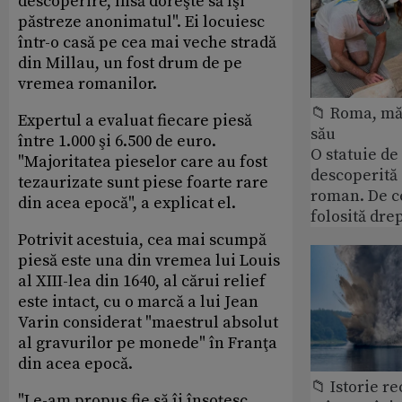
descoperire, însă doreşte să îşi
păstreze anonimatul". Ei locuiesc
într-o casă pe cea mai veche stradă
din Millau, un fost drum de pe
vremea romanilor.
📁 Roma, măr
Expertul a evaluat fiecare piesă
său
între 1.000 şi 6.500 de euro.
O statuie de 
"Majoritatea pieselor care au fost
descoperită
tezaurizate sunt piese foarte rare
roman. De ce
din acea epocă", a explicat el.
folosită dre
Potrivit acestuia, cea mai scumpă
piesă este una din vremea lui Louis
al XIII-lea din 1640, al cărui relief
este intact, cu o marcă a lui Jean
Varin considerat "maestrul absolut
al gravurilor pe monede" în Franţa
din acea epocă.
📁 Istorie r
"Le-am propus fie să îi însoţesc