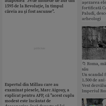
adăpostea "34 de monede de aur din
așezarea ele
1595 de la Revoluţie, în timpul
fortificată C
căreia au şi fost ascunse".
Paludi, desc
arheologi
📁 Roma, măr
său
Un scandal f
1.500 de ani
Expertul din Millau care au
Vest dezvălu
examinat piesele, Marc Aigouy, a
Imperiul Ro
explicat pentru AFP, că "acest cuplu
modest este încântat de