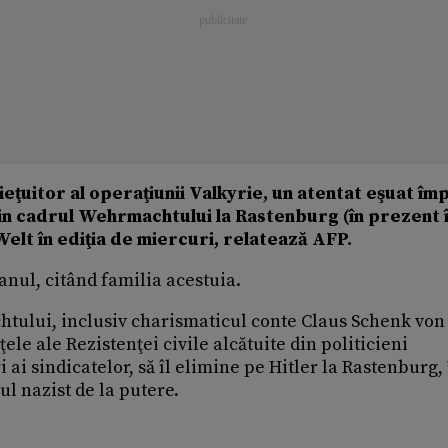
ieţuitor al operaţiunii Valkyrie, un atentat eşuat îm
i din cadrul Wehrmachtului la Rastenburg (în prezent 
Welt în ediţia de miercuri, relatează AFP.
anul, citând familia acestuia.
chtului, inclusiv charismaticul conte Claus Schenk von
ele ale Rezistenţei civile alcătuite din politicieni
 ai sindicatelor, să îl elimine pe Hitler la Rastenburg,
ul nazist de la putere.