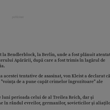
 la Bendlerblock, la Berlin, unde a fost plănuit atentat
erului Apărării, după care a fost trimis în lagărul de
ia.
 acestei tentative de asasinat, von Kleist a declarat c
t "voinţa de a pune capăt crimelor îngrozitoare" ale
 luni perioada celui de al Treilea Reich, dar şi
 în rândul evreilor, germanilor, sovieticilor şi aliaţilo