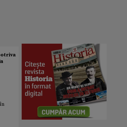
potriva
în
 în