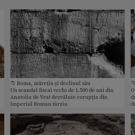
📁 Roma, măreţia şi declinul său

Un scandal fiscal vechi de 1.500 de ani din
O
Anatolia de Vest dezvăluie corupția din
d
Imperiul Roman târziu
d