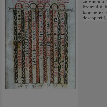
ceremonială
Bronzului, î
banchete c
descoperită