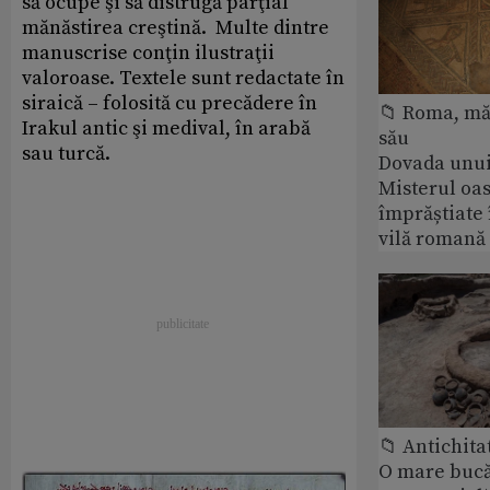
să ocupe şi să distrugă parţial
mănăstirea creştină. Multe dintre
manuscrise conţin ilustraţii
valoroase. Textele sunt redactate în
siraică – folosită cu precădere în
📁 Roma, măr
Irakul antic şi medival, în arabă
său
sau turcă.
Dovada unui
Misterul oa
împrăștiate 
vilă romană
📁 Antichita
O mare bucă