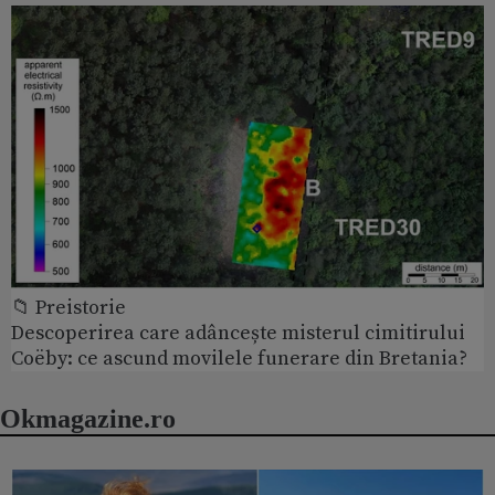
📁 Preistorie
Descoperirea care adâncește misterul cimitirului
Coëby: ce ascund movilele funerare din Bretania?
Okmagazine.ro