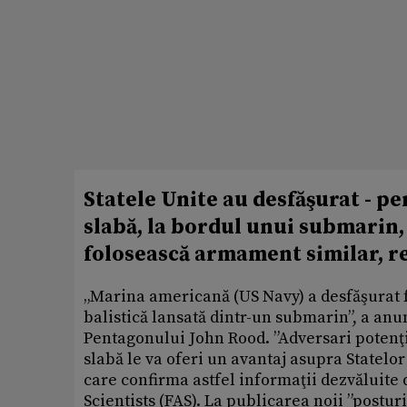
Statele Unite au desfăşurat - p
slabă, la bordul unui submarin, 
folosească armament similar, re
„Marina americană (US Navy) a desfăşurat f
balistică lansată dintr-un submarin”, a an
Pentagonului John Rood. ”Adversari potenţi
slabă le va oferi un avantaj asupra Statelor 
care confirma astfel informaţii dezvăluite
Scientists (FAS). La publicarea noii ”postur