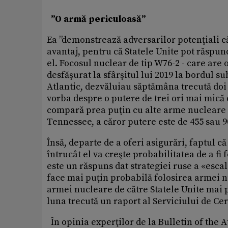
”O armă periculoasă”
Ea ”demonstrează adversarilor potenţiali că
avantaj, pentru că Statele Unite pot răspun
el. Focosul nuclear de tip W76-2 - care are o
desfăşurat la sfârşitul lui 2019 la bordul
Atlantic, dezvăluiau săptămâna trecută doi 
vorba despre o putere de trei ori mai mică 
compară prea puţin cu alte arme nucleare
Tennessee, a căror putere este de 455 sau 9
Însă, departe de a oferi asigurări, faptul 
întrucât el va creşte probabilitatea de a fi 
este un răspuns dat strategiei ruse a «esca
face mai puţin probabilă folosirea armei nuc
armei nucleare de către Statele Unite mai 
luna trecută un raport al Serviciului de Ce
În opinia experţilor de la Bulletin of the A