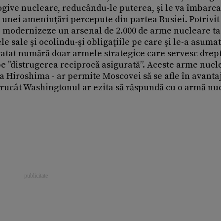
ogive nucleare, reducându-le puterea, şi le va îmbarca
unei ameninţări percepute din partea Rusiei. Potrivit
 modernizeze un arsenal de 2.000 de arme nucleare ta
e sale şi ocolindu-şi obligaţiile pe care şi le-a asumat
atat numără doar armele strategice care servesc drep
e ”distrugerea reciprocă asigurată”. Aceste arme nucl
la Hiroshima - ar permite Moscovei să se afle în avantaj
ntrucât Washingtonul ar ezita să răspundă cu o armă nu