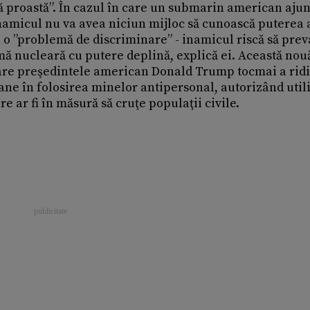
că proastă”. În cazul în care un submarin american aju
inamicul nu va avea niciun mijloc să cunoască puterea
ca o ”problemă de discriminare” - inamicul riscă să pre
rmă nucleară cu putere deplină, explică ei. Această no
care preşedintele american Donald Trump tocmai a ridi
ane în folosirea minelor antipersonal, autorizând util
re ar fi în măsură să cruţe populaţii civile.