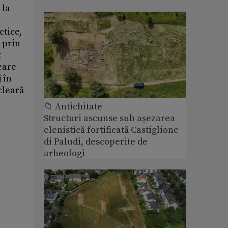
 la
ctice,
 prin
t
eare
 în
cleară
📁 Antichitate
Structuri ascunse sub așezarea
elenistică fortificată Castiglione
di Paludi, descoperite de
arheologi