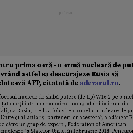
entru prima oară - o armă nucleară de pu
vrând astfel să descurajeze Rusia să
latează AFP, citatată de
adevarul.ro
.
ocosul nuclear de slabă putere (de tip) W16-2 pe o rac
unţat marţi într-un comunicat numărul doi în ierarhia
ali, ca Rusia, cred că folosirea armelor nucleare de p
Unite şi aliaţilor şi partenerilor acestora”, a adăugat 
 de către un grup de experţi, Federation of American
i nucleare” a Statelor Unite, în februarie 2018, Pentago