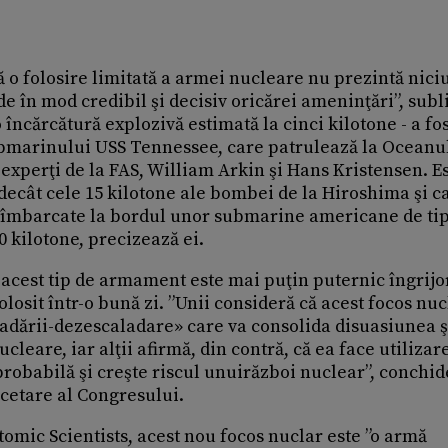
 o folosire limitată a armei nucleare nu prezintă nici
de în mod credibil şi decisiv oricărei ameninţări”, subl
 încărcătură explozivă estimată la cinci kilotone - a fo
 submarinului USS Tennessee, care patrulează la Oceanu
experţi de la FAS, William Arkin şi Hans Kristensen. E
decât cele 15 kilotone ale bombei de la Hiroshima şi c
 îmbarcate la bordul unor submarine americane de ti
0 kilotone, precizează ei.
că acest tip de armament este mai puţin puternic îngrijo
folosit într-o bună zi. ”Unii consideră că acest focos nu
ladării-dezescaladare» care va consolida disuasiunea ş
leare, iar alţii afirmă, din contră, că ea face utilizar
probabilă şi creşte riscul unuirăzboi nuclear”, conchi
rcetare al Congresului.
tomic Scientists, acest nou focos nuclar este ”o armă