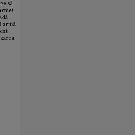
nge să
 armei
vadă
uă armă
cat
izarea