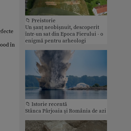
📁 Preistorie
Un șanț neobișnuit, descoperit
efecte
într-un sat din Epoca Fierului - o
enigmă pentru arheologi
Rood în
📁 Istorie recentă
Stânca Pârjoaia şi România de azi