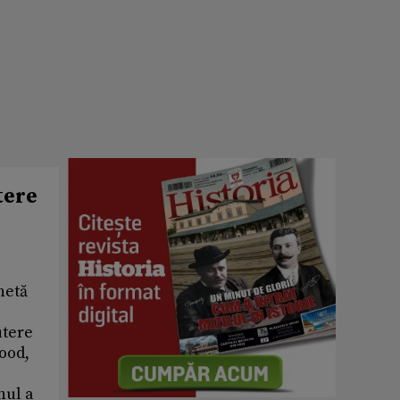
tere
hetă
utere
Rood,
nul a