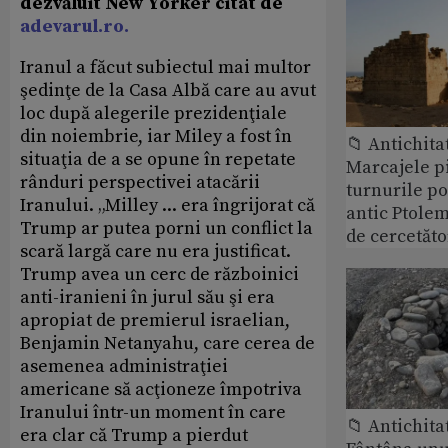
dezvăluit New Yorker citat de
adevarul.ro.
Iranul a făcut subiectul mai multor
şedinţe de la Casa Albă care au avut
loc după alegerile prezidenţiale
din noiembrie, iar Miley a fost în
📁 Antichita
situaţia de a se opune în repetate
Marcajele pi
rânduri perspectivei atacării
turnurile po
Iranului. „Milley ... era îngrijorat că
antic Ptolem
Trump ar putea porni un conflict la
de cercetăto
scară largă care nu era justificat.
Trump avea un cerc de războinici
anti-iranieni în jurul său şi era
apropiat de premierul israelian,
Benjamin Netanyahu, care cerea de
asemenea administraţiei
americane să acţioneze împotriva
Iranului într-un moment în care
📁 Antichita
era clar că Trump a pierdut