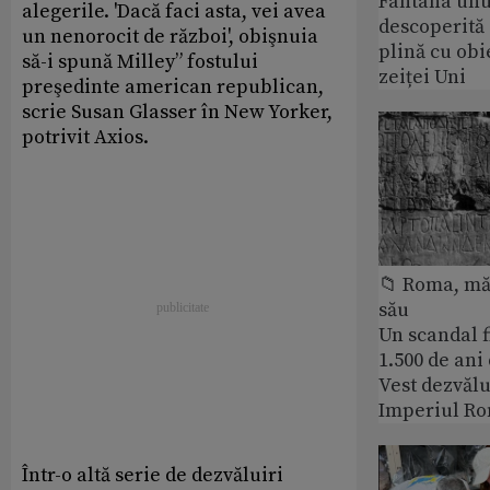
Fântâna unui
alegerile. 'Dacă faci asta, vei avea
descoperită
un nenorocit de război', obişnuia
plină cu obi
să-i spună Milley” fostului
zeiței Uni
preşedinte american republican,
scrie Susan Glasser în New Yorker,
potrivit Axios.
📁 Roma, măr
său
Un scandal f
1.500 de ani
Vest dezvălu
Imperiul Ro
Într-o altă serie de dezvăluiri