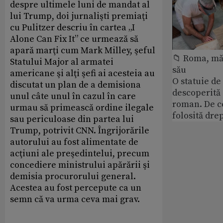
despre ultimele luni de mandat al
lui Trump, doi jurnalişti premiaţi
cu Pulitzer descriu în cartea „I
Alone Can Fix It” ce urmează să
apară marţi cum Mark Milley, şeful
📁 Roma, măr
Statului Major al armatei
său
americane şi alţi şefi ai acesteia au
O statuie de 
discutat un plan de a demisiona
descoperită
unul câte unul în cazul în care
roman. De ce
urmau să primească ordine ilegale
folosită dre
sau periculoase din partea lui
Trump, potrivit CNN. Îngrijorările
autorului au fost alimentate de
acţiuni ale preşedintelui, precum
concediere ministrului apărării şi
demisia procurorului general.
Acestea au fost percepute ca un
semn că va urma ceva mai grav.