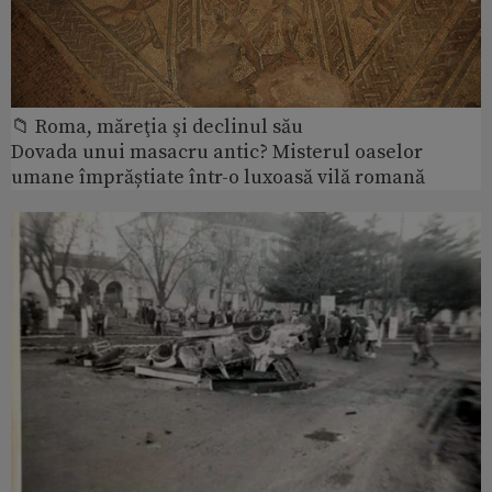
📁 Roma, măreţia şi declinul său
Dovada unui masacru antic? Misterul oaselor
umane împrăștiate într-o luxoasă vilă romană