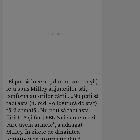
„Ei pot să încerce, dar nu vor reuşi”,
le-a spus Milley adjuncţilor săi,
conform autorilor cărţii. „Nu poţi să
faci asta (n. red. - o lovitură de stat)
fără armată . Nu poţi să faci asta
fără CIA şi fără FBI. Noi suntem cei
care avem armele”, a adăugat
Milley. În zilele de dinaintea
tentativei de insurecţie din 6