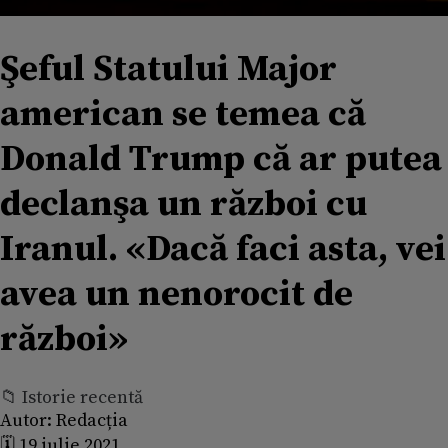
Şeful Statului Major
american se temea că
Donald Trump că ar putea
declanşa un război cu
Iranul. «Dacă faci asta, vei
avea un nenorocit de
război»
📁 Istorie recentă
Autor:
Redacția
🗓️ 19 iulie 2021