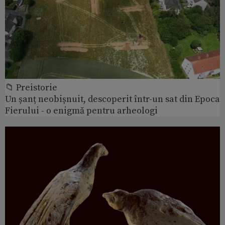
📁 Preistorie
Un șanț neobișnuit, descoperit într-un sat din Epoca
Fierului - o enigmă pentru arheologi