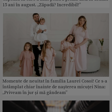
15 ani în august. „Zăpadă? Incredibil!”
Momente de neuitat în familia Laurei Cosoi! Ce s-a
întâmplat chiar înainte de nașterea micuței Nina:
„Priveam în jur și mă gândeam”