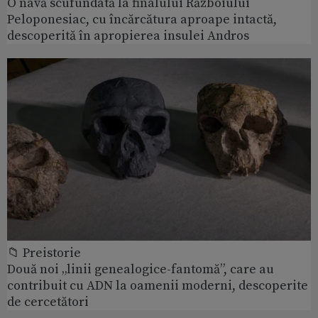
O navă scufundată la finalului Războiului
Peloponesiac, cu încărcătura aproape intactă,
descoperită în apropierea insulei Andros
📁 Preistorie
Două noi „linii genealogice-fantomă”, care au
contribuit cu ADN la oamenii moderni, descoperite
de cercetători