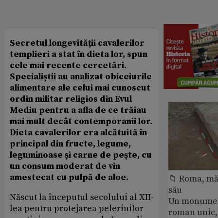
Secretul longevității cavalerilor
templieri a stat în dieta lor, spun
cele mai recente cercetări.
Specialiștii au analizat obiceiurile
alimentare ale celui mai cunoscut
ordin militar religios din Evul
Mediu pentru a afla de ce trăiau
mai mult decât contemporanii lor.
Dieta cavalerilor era alcătuită în
principal din fructe, legume,
leguminoase și carne de pește, cu
un consum moderat de vin
amestecat cu pulpă de aloe.
📁 Roma, măr
său
Născut la începutul secolului al XII-
Un monumen
lea pentru protejarea pelerinilor
roman unic,