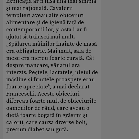
Explicația ar fi însă una mai simplă
și mai rațională. Cavalerii
templieri aveau alte obiceiuri
alimentare și de igienă față de
contemporanii lor, și asta i-ar fi
ajutat să trăiască mai mult.
„Spălarea mâinilor înainte de masă
era obligatorie. Mai mult, sala de
mese era mereu foarte curată. Cât
despre mâncare, vânatul era
interzis. Peștele, lactatele, uleiul de
măsline și fructele proaspete erau
foarte apreciate”, a mai declarat
Franceschi. Aceste obiceiuri
difereau foarte mult de obiceiurile
oamenilor de rând, care aveau o
dietă foarte bogată în grăsimi și
calorii, care cauza diverse boli,
precum diabet sau gută.