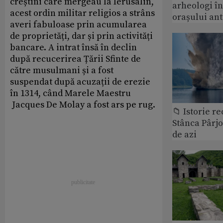
creștini care mergeau la Ierusalin,
arheologi î
acest ordin militar religios a strâns
orașului an
averi fabuloase prin acumularea
de proprietăți, dar și prin activități
bancare. A intrat însă în declin
după recucerirea Țării Sfinte de
către musulmani și a fost
suspendat după acuzații de erezie
în 1314, când Marele Maestru
Jacques De Molay a fost ars pe rug.
📁 Istorie r
Stânca Pârj
de azi