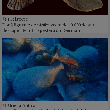
📁 Preistorie
Două figurine de păsări vechi de 40.000 de ani,
descoperite într-o peșteră din Germania
📁 Grecia Antică