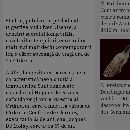
📁 Patrimoni
Cum ar treb
castru roman
Studiul, publicat în periodicul
de ani? Arut
Digestive and Liver Disease, a
de12 milioan
urmărit secretul longevității
cavalerilor templieri, care trăiau
mult mai mult decât contemporanii
lor, a căror speranță de viață era de
25-40 de ani.
Astfel, longevitatea părea să fie o
caracteristică neobișnuită a
📁 Preistori
templierilor. Sunt cunoscute
Două figurin
cazurile lui Hugues de Payens,
vechi de 40.
cofondator și Mare Maestru al
descoperite 
Ordinului, care a murit la vârsta de
din German
66 de ani;Geoffrey de Charney,
executat la 63 de ani, sau Jacques
De Molay, care avea 67 de ani