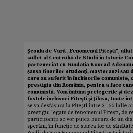
Şcoala de Vară „Fenomenul Piteşti“, aflată
suflet al Centrului de Studii în Istorie 
parteneriat cu Fundaţia Konrad Adenauer 
şansa tinerilor studenţi, masteranzi sau d
care au suferit în închisorile comuniste, 
prestigiu din România, pentru a face cun
comunistă. Vom îmbina prelegerile şi dezb
fostele închisori Piteşti şi Jilava, toate 
se va desfăşura la Piteşti între 21-25 iulie
prestigiu legate de fenomenul Piteşti, de r
participanţii se vor putea bucura de un dial
sperăm, în funcţie de starea lor de sănătate
Şcolii de Vară Fenomenul Piteşti este istori