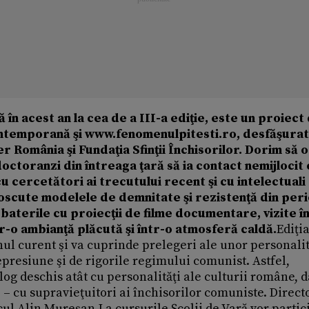
 în acest an la cea de a III-a ediţie, este un proiect
Contemporană şi www.fenomenulpitesti.ro, desfăşurat
România şi Fundaţia Sfinţii Închisorilor. Dorim să 
octoranzi din întreaga ţară să ia contact nemijlocit 
cu cercetători ai trecutului recent şi cu intelectuali
oscute modelele de demnitate şi rezistenţă din per
aterile cu proiecţii de filme documentare, vizite î
într-o ambianţă plăcută şi într-o atmosferă caldă.
Ediţia
 anul curent şi va cuprinde prelegeri ale unor personalit
epresiune şi de rigorile regimului comunist. Astfel,
og deschis atât cu personalităţi ale culturii române, da
 – cu supravieţuitori ai închisorilor comuniste. Direct
cul Alin Mureşan.La cursurile Şcolii de Vară vor partic