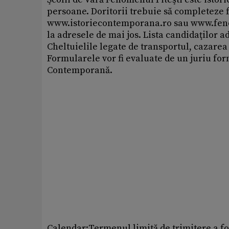
persoane. Doritorii trebuie să completeze f
www.istoriecontemporana.ro sau www.fenomen
la adresele de mai jos. Lista candidaţilor adm
Cheltuielile legate de transportul, cazarea 
Formularele vor fi evaluate de un juriu form
Contemporană.
Calendar:Termenul limită de trimitere a f