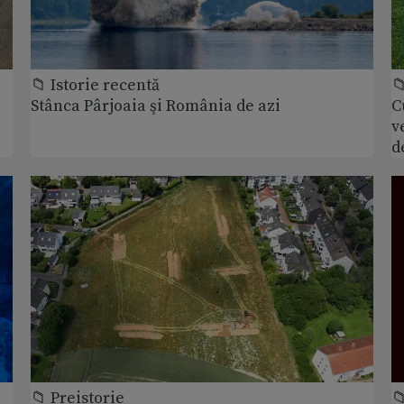
📁 Istorie recentă

Stânca Pârjoaia şi România de azi
C
v
d
📁 Preistorie
