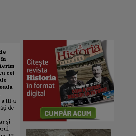
 de
 în
oferim
cu cei
 de
ioada
n
 a III-a
ăţi de
r şi –
orul
ipa 15