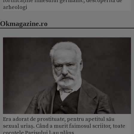
fortificațiile limesului germanic, descoperită de
arheologi
Okmagazine.ro
Era adorat de prostituate, pentru apetitul său
sexual uriaș. Când a murit faimosul scriitor, toate
cocotele Parisului l-au plâns