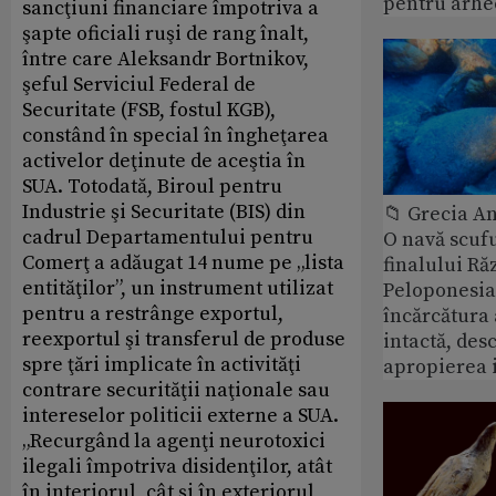
pentru arhe
sancţiuni financiare împotriva a
şapte oficiali ruşi de rang înalt,
între care Aleksandr Bortnikov,
şeful Serviciul Federal de
Securitate (FSB, fostul KGB),
constând în special în îngheţarea
activelor deţinute de aceştia în
SUA. Totodată, Biroul pentru
Industrie şi Securitate (BIS) din
📁 Grecia An
cadrul Departamentului pentru
O navă scuf
Comerţ a adăugat 14 nume pe „lista
finalului Ră
entităţilor”, un instrument utilizat
Peloponesia
pentru a restrânge exportul,
încărcătura
reexportul şi transferul de produse
intactă, des
spre ţări implicate în activităţi
apropierea 
contrare securităţii naţionale sau
intereselor politicii externe a SUA.
„Recurgând la agenţi neurotoxici
ilegali împotriva disidenţilor, atât
în interiorul, cât şi în exteriorul