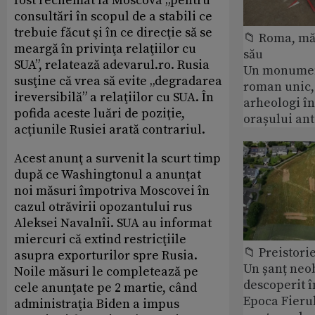
fost rechemat la Moscova „pentru
consultări în scopul de a stabili ce
trebuie făcut şi în ce direcţie să se
📁 Roma, măr
meargă în privinţa relaţiilor cu
său
SUA”, relatează adevarul.ro. Rusia
Un monumen
susţine că vrea să evite „degradarea
roman unic,
ireversibilă” a relaţiilor cu SUA. În
arheologi î
pofida aceste luări de poziţie,
orașului an
acţiunile Rusiei arată contrariul.
Acest anunţ a survenit la scurt timp
după ce Washingtonul a anunţat
noi măsuri împotriva Moscovei în
cazul otrăvirii opozantului rus
Aleksei Navalnîi. SUA au informat
miercuri că extind restricţiile
📁 Preistori
asupra exporturilor spre Rusia.
Un șanț neob
Noile măsuri le completează pe
descoperit î
cele anunţate pe 2 martie, când
Epoca Fierul
administraţia Biden a impus