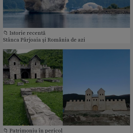
📁 Istorie recentă
Stânca Pârjoaia şi România de azi
📁 Patrimoniu în pericol