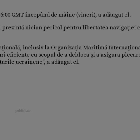
a 16:00 GMT începând de mâine (vineri), a adăugat el.
 prezintă niciun pericol pentru libertatea navigaţiei ci
ţională, inclusiv la Organizaţia Maritimă Internaţiona
ri eficiente cu scopul de a debloca şi a asigura plecar
turile ucrainene", a adăugat el.