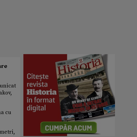
are
municat
akov,
na cu
metri,