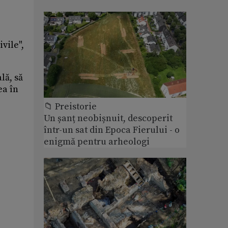
vile",
lă, să
ea în
📁 Preistorie
Un șanț neobișnuit, descoperit
într-un sat din Epoca Fierului - o
enigmă pentru arheologi