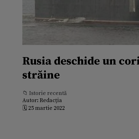
Rusia deschide un cor
străine
📁 Istorie recentă
Autor:
Redacția
🗓️ 25 martie 2022