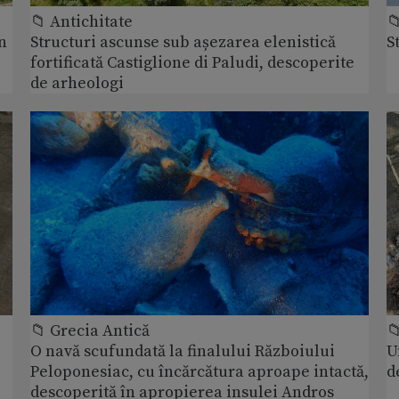
📁 Antichitate

n
Structuri ascunse sub așezarea elenistică
S
fortificată Castiglione di Paludi, descoperite
de arheologi
📁 Grecia Antică

O navă scufundată la finalului Războiului
U
Peloponesiac, cu încărcătura aproape intactă,
d
descoperită în apropierea insulei Andros