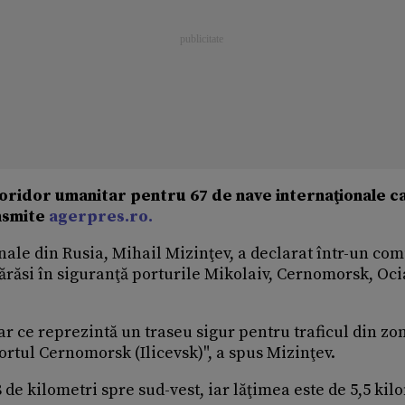
 coridor umanitar pentru 67 de nave internaţionale c
ansmite
agerpres.ro.
onale din Rusia, Mihail Mizinţev, a declarat într-un co
 părăsi în siguranţă porturile Mikolaiv, Cernomorsk, Oci
r ce reprezintă un traseu sigur pentru traficul din zo
portul Cernomorsk (Ilicevsk)", a spus Mizinţev.
e kilometri spre sud-vest, iar lăţimea este de 5,5 kilo