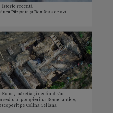
 Istorie recentă
tânca Pârjoaia şi România de azi
 Roma, măreţia şi declinul său
n sediu al pompierilor Romei antice,
escoperit pe Colina Celiană