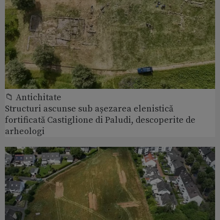
📁 Antichitate
Structuri ascunse sub așezarea elenistică
fortificată Castiglione di Paludi, descoperite de
arheologi