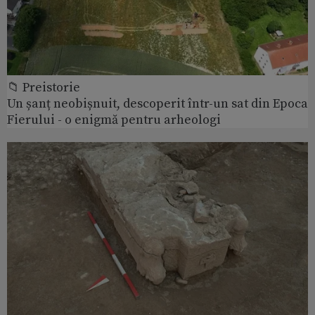
📁 Preistorie
Un șanț neobișnuit, descoperit într-un sat din Epoca
Fierului - o enigmă pentru arheologi