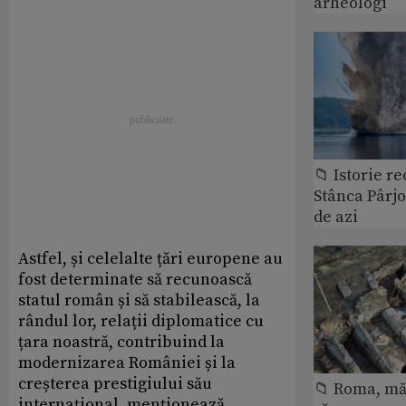
arheologi
📁 Istorie r
Stânca Pârj
de azi
Astfel, și celelalte țări europene au
fost determinate să recunoască
statul român și să stabilească, la
rândul lor, relații diplomatice cu
țara noastră, contribuind la
modernizarea României și la
creșterea prestigiului său
📁 Roma, măr
internațional, menționează