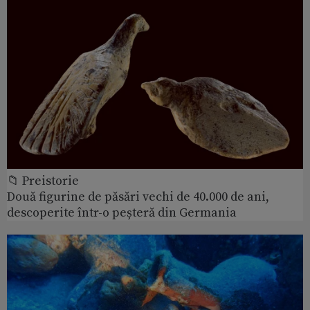
📁 Preistorie
Două figurine de păsări vechi de 40.000 de ani,
descoperite într-o peșteră din Germania