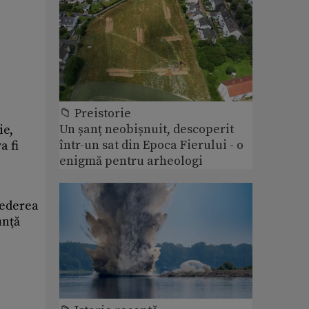
📁 Preistorie
Un șanț neobișnuit, descoperit
ie,
într-un sat din Epoca Fierului - o
a fi
enigmă pentru arheologi
vederea
unţă