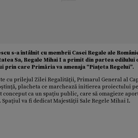
scu s-a întâlnit cu membrii Casei Regale ale Românie
statea Sa, Regale Mihai I a primit din partea edilului 
 prin care Primăria va amenaja “Piaţeta Regelui”.
e cu prilejul Zilei Regalităţii, Primarul General al Cap
noştinţă, placheta ce marchează initierea proiectului p
st conceput ca un spaţiu public, care să omagieze apor
 Spaţiul va fi dedicat Majestăţii Sale Regele Mihai I.