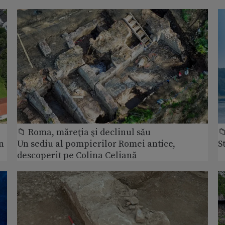
📁 Roma, măreţia şi declinul său

n
Un sediu al pompierilor Romei antice,
S
descoperit pe Colina Celiană