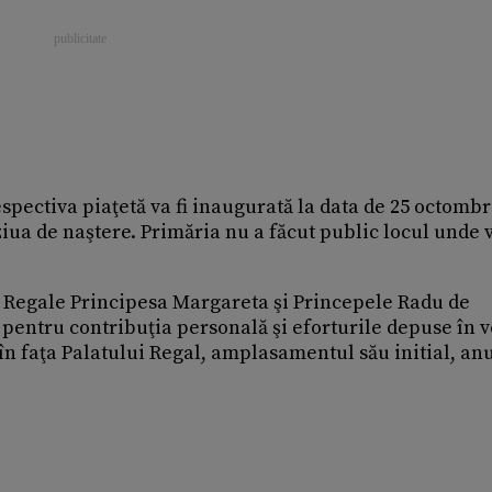
spectiva piaţetă va fi inaugurată la data de 25 octombr
ziua de naştere. Primăria nu a făcut public locul unde v
or Regale Principesa Margareta şi Princepele Radu de
entru contribuţia personală şi eforturile depuse în 
 I în faţa Palatului Regal, amplasamentul său initial, an