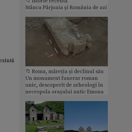
📁 Istorie recentă
Stânca Pârjoaia şi România de azi
rezintă
📁 Roma, măreţia şi declinul său
Un monument funerar roman
unic, descoperit de arheologi în
necropola orașului antic Emona