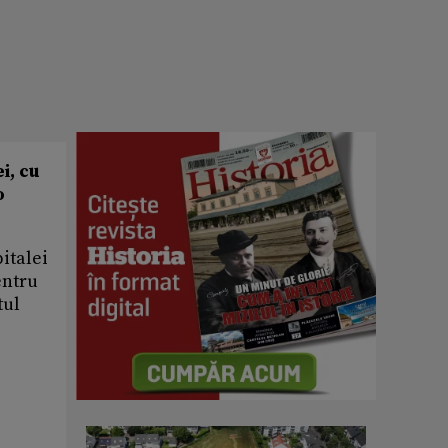
i, cu
o
italei
entru
tul