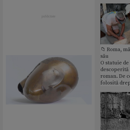
📁 Roma, măr
său
O statuie de 
descoperită
roman. De ce
folosită dre