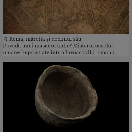
📁 Roma, măreţia şi declinul său
Dovada unui masacru antic? Misterul oaselor
umane împrăștiate într-o luxoasă vilă romană