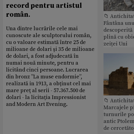
record pentru artistul
român.
📁 Antichita
Fântâna unui
Una dintre lucrările cele mai
descoperită
cunoscute ale sculptorului român,
plină cu obi
cu o valoare estimată între 25 de
zeiței Uni
milioane de dolari şi 35 de milioane
de dolari, a fost adjudecată în
numai nouă minute, pentru a
licitând cinci persoane. Lucrarea
din bronz ”La muse endormie”,
realizată in 1913, a obţinut cel mai
mare preţ al serii - 57.367.500 de
dolari - la licitaţia Impressionist
📁 Antichita
and Modern Art Evening.
Marcajele pi
turnurile po
antic Ptolem
de cercetăto