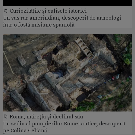
📁 Curiozităţile şi culisele istoriei
Un vas rar amerindian, descoperit de arheologi
într-o fostă misiune spaniolă
📁 Roma, măreţia şi declinul său
Un sediu al pompierilor Romei antice, descoperit
pe Colina Celiană