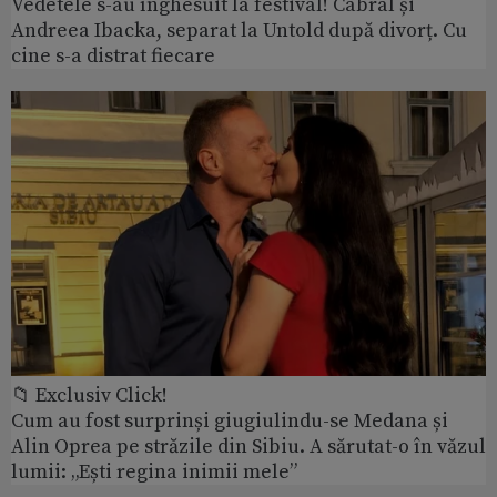
Vedetele s-au înghesuit la festival! Cabral și
Andreea Ibacka, separat la Untold după divorț. Cu
cine s-a distrat fiecare
📁 Exclusiv Click!
Cum au fost surprinși giugiulindu-se Medana și
Alin Oprea pe străzile din Sibiu. A sărutat-o în văzul
lumii: „Ești regina inimii mele”