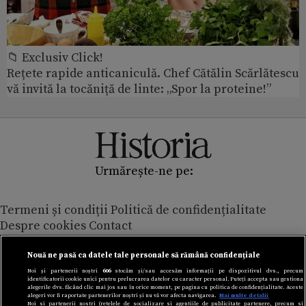
📁 Exclusiv Click!
Rețete rapide anticaniculă. Chef Cătălin Scărlătescu
vă invită la tocăniță de linte: „Spor la proteine!”
Urmărește-ne pe:
Termeni și condiții
Politică de confidențialitate
Despre cookies
Contact
Modifică preferințe pentru confidențialitate
© Toate drepturile rezervate Adevarul Holding 2026
Nouă ne pasă ca datele tale personale să rămână confidențiale
Noi și partenerii noștri
606
stocăm și/sau accesăm informații pe dispozitivul dvs., precum
identificatorii cookie unici pentru prelucrarea datelor cu caracter personal. Puteți accepta sau gestiona
Din rețeaua Adevărul Holding:
alegerile dvs. făcând clic mai jos sau în orice moment, pe pagina cu politica de confidențialitate. Aceste
alegeri vor fi raportate partenerilor noștri și nu vă vor afecta navigarea.
Mai multe detalii
Adevarul.ro
Noi si partenerii nostri (retelele de socializare si agentiile de publicitate partenere, precum si