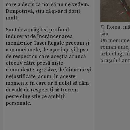
care a decis ca noi să nu ne vedem.
Dimpotrivă, ştiu că şi-ar fi dorit
mult.
📁 Roma, măr
Sunt dezamăgit şi profund
său
îndurerat de încrâncenarea
Un monumen
membrilor Casei Regale precum şi
roman unic,
a mamei mele, de uşurinţa şi lipsa
arheologi î
de respect cu care aceştia aruncă
orașului an
efectiv către presă nişte
comunicate agresive, defăimante şi
nejustificate, acum, în aceste
momente în care ar fi nobil să dăm
dovadă de respect ţi să trecem
peste cine ştie ce ambiţii
personale.