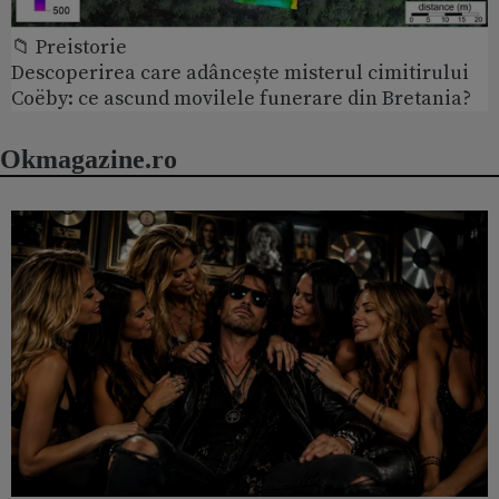
📁 Preistorie
Descoperirea care adâncește misterul cimitirului
Coëby: ce ascund movilele funerare din Bretania?
Okmagazine.ro