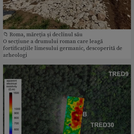
📁 Roma, măreţia şi declinul său
O secțiune a drumului roman care leagă
fortificațiile limesului germanic, descoperită de
arheologi