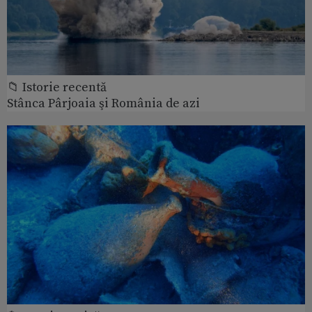
📁 Istorie recentă
Stânca Pârjoaia şi România de azi