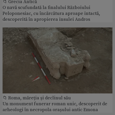
📁 Grecia Antică
O navă scufundată la finalului Războiului
Peloponesiac, cu încărcătura aproape intactă,
descoperită în apropierea insulei Andros
📁 Roma, măreţia şi declinul său
Un monument funerar roman unic, descoperit de
arheologi în necropola orașului antic Emona