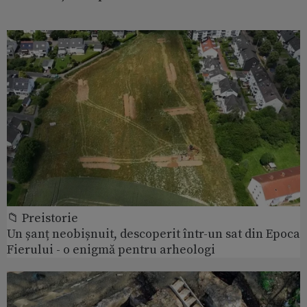
📁 Preistorie
Un șanț neobișnuit, descoperit într-un sat din Epoca
Fierului - o enigmă pentru arheologi