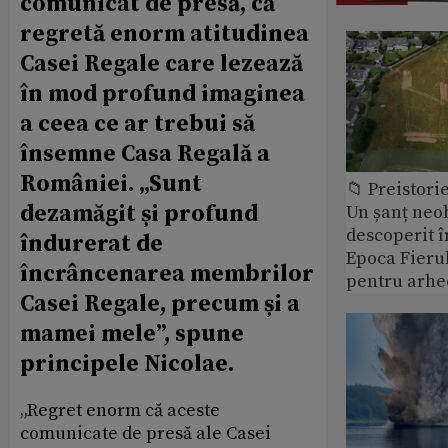
comunicat de presă, că
regretă enorm atitudinea
Casei Regale care lezează
în mod profund imaginea
a ceea ce ar trebui să
însemne Casa Regală a
României. „Sunt
📁 Preistori
dezamăgit și profund
Un șanț neob
descoperit î
îndurerat de
Epoca Fierul
încrâncenarea membrilor
pentru arhe
Casei Regale, precum și a
mamei mele”, spune
principele Nicolae.
„Regret enorm că aceste
comunicate de presă ale Casei