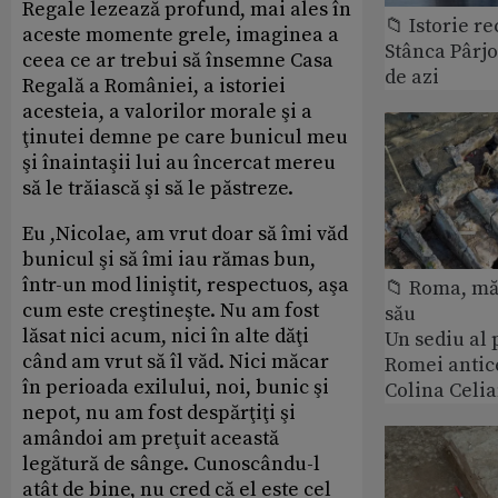
Regale lezează profund, mai ales în
📁 Istorie r
aceste momente grele, imaginea a
Stânca Pârj
ceea ce ar trebui să însemne Casa
de azi
Regală a României, a istoriei
acesteia, a valorilor morale şi a
ţinutei demne pe care bunicul meu
şi înaintaşii lui au încercat mereu
să le trăiască şi să le păstreze.
Eu ,Nicolae, am vrut doar să îmi văd
bunicul şi să îmi iau rămas bun,
într-un mod liniştit, respectuos, aşa
📁 Roma, măr
cum este creştineşte. Nu am fost
său
lăsat nici acum, nici în alte dăţi
Un sediu al
când am vrut să îl văd. Nici măcar
Romei antic
în perioada exilului, noi, bunic şi
Colina Celi
nepot, nu am fost despărţiţi şi
amândoi am preţuit această
legătură de sânge. Cunoscându-l
atât de bine, nu cred că el este cel