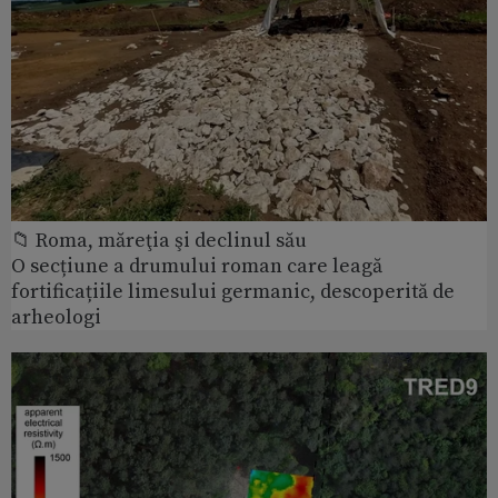
📁 Roma, măreţia şi declinul său
O secțiune a drumului roman care leagă
fortificațiile limesului germanic, descoperită de
arheologi