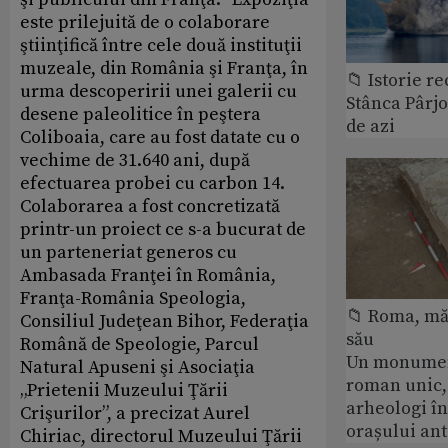
este prilejuită de o colaborare
ştiinţifică între cele două instituţii
muzeale, din România şi Franţa, în
📁 Istorie r
urma descoperirii unei galerii cu
Stânca Pârj
desene paleolitice în peştera
de azi
Coliboaia, care au fost datate cu o
vechime de 31.640 ani, după
efectuarea probei cu carbon 14.
Colaborarea a fost concretizată
printr-un proiect ce s-a bucurat de
un parteneriat generos cu
Ambasada Franţei în România,
Franţa-România Speologia,
📁 Roma, măr
Consiliul Judeţean Bihor, Federaţia
său
Română de Speologie, Parcul
Un monumen
Natural Apuseni şi Asociaţia
roman unic,
„Prietenii Muzeului Ţării
arheologi î
Crişurilor”, a precizat Aurel
orașului an
Chiriac, directorul Muzeului Ţării