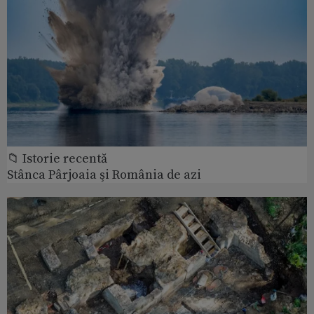
📁 Istorie recentă
Stânca Pârjoaia şi România de azi