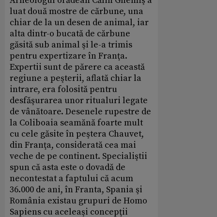
Arheologul orădean Călin Ghemiş a
luat două mostre de cărbune, una
chiar de la un desen de animal, iar
alta dintr-o bucată de cărbune
găsită sub animal şi le-a trimis
pentru expertizare în Franţa.
Expertii sunt de părere ca această
regiune a peşterii, aflată chiar la
intrare, era folosită pentru
desfăşurarea unor ritualuri legate
de vânătoare. Desenele rupestre de
la Coliboaia seamănă foarte mult
cu cele găsite în peştera Chauvet,
din Franţa, considerată cea mai
veche de pe continent. Specialiştii
spun că asta este o dovadă de
necontestat a faptului că acum
36.000 de ani, în Franta, Spania şi
România existau grupuri de Homo
Sapiens cu aceleaşi concepţii