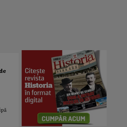
 de
ipă