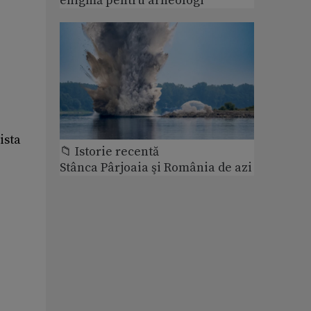
enigmă pentru arheologi
ista
📁 Istorie recentă
Stânca Pârjoaia şi România de azi