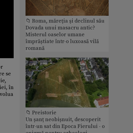
📁 Roma, măreţia şi declinul său
Dovada unui masacru antic?
Misterul oaselor umane
împrăștiate într-o luxoasă vilă
romană
or
re se
ie,
ei, în
evolua
📁 Preistorie
Un șanț neobișnuit, descoperit
într-un sat din Epoca Fierului - o