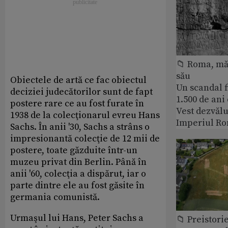
📁 Roma, măr
său
Obiectele de artă ce fac obiectul
Un scandal f
deciziei judecătorilor sunt de fapt
1.500 de ani
postere rare ce au fost furate în
Vest dezvălu
1938 de la colecţionarul evreu Hans
Imperiul Ro
Sachs. În anii '30, Sachs a strâns o
impresionantă colecţie de 12 mii de
postere, toate găzduite într-un
muzeu privat din Berlin. Până în
anii '60, colecţia a dispărut, iar o
parte dintre ele au fost găsite în
germania comunistă.
Urmaşul lui Hans, Peter Sachs a
📁 Preistori