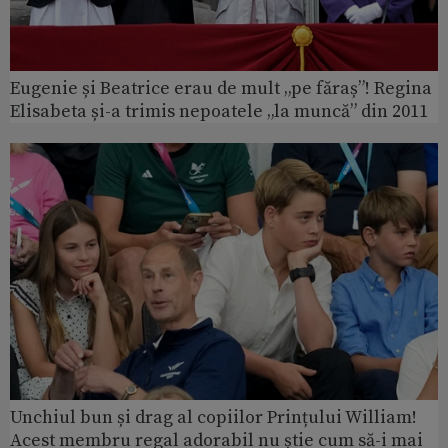
Eugenie și Beatrice erau de mult „pe făraș”! Regina
Elisabeta și-a trimis nepoatele „la muncă” din 2011
Unchiul bun și drag al copiilor Prințului William!
Acest membru regal adorabil nu știe cum să-i mai