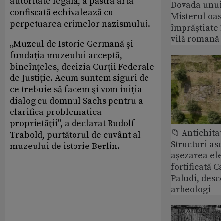
autoritate legală, a păstra arta
Dovada unui
confiscată echivalează cu
Misterul oa
perpetuarea crimelor nazismului.
împrăștiate 
vilă romană
„Muzeul de Istorie Germană şi
fundaţia muzeului acceptă,
bineînţeles, decizia Curţii Federale
de Justiţie. Acum suntem siguri de
ce trebuie să facem şi vom iniţia
dialog cu domnul Sachs pentru a
clarifica problematica
proprietăţii", a declarat Rudolf
📁 Antichita
Trabold, purtătorul de cuvânt al
Structuri a
muzeului de istorie Berlin.
așezarea ele
fortificată C
Paludi, desc
arheologi