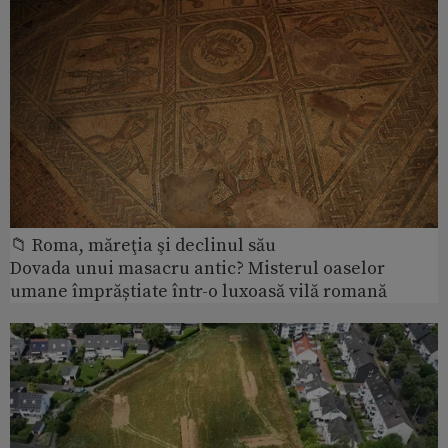
📁 Roma, măreţia şi declinul său
Dovada unui masacru antic? Misterul oaselor
umane împrăștiate într-o luxoasă vilă romană