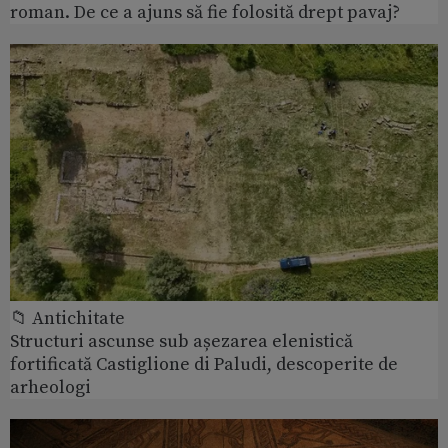
roman. De ce a ajuns să fie folosită drept pavaj?
📁 Antichitate
Structuri ascunse sub așezarea elenistică
fortificată Castiglione di Paludi, descoperite de
arheologi