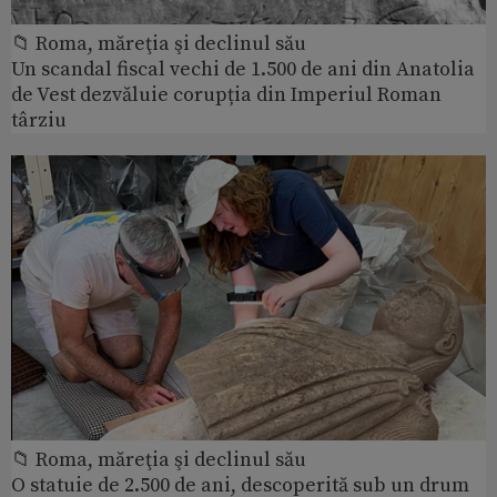
📁 Roma, măreţia şi declinul său
Un scandal fiscal vechi de 1.500 de ani din Anatolia
de Vest dezvăluie corupția din Imperiul Roman
târziu
📁 Roma, măreţia şi declinul său
O statuie de 2.500 de ani, descoperită sub un drum