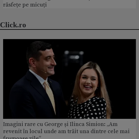
răsfețe pe micuți
Click.ro
Imagini rare cu George și Ilinca Simion: „Am
revenit în locul unde am trăit una dintre cele mai
frumoase zile”