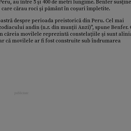
Peru, au între 5 şi 400 de metri lungime. Benfer susţine
 care cărau roci şi pământ în coşuri împletite.
astră despre perioada preistorică din Peru. Cel mai
odiacului andin (n.r. din munţii Anzi)", spune Benfer.
rm căreia movilele reprezintă constelaţiile şi sunt alini
ar că movilele ar fi fost construite sub îndrumarea