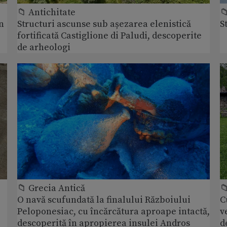
📁 Antichitate

n
Structuri ascunse sub așezarea elenistică
S
fortificată Castiglione di Paludi, descoperite
de arheologi
📁 Grecia Antică

O navă scufundată la finalului Războiului
C
Peloponesiac, cu încărcătura aproape intactă,
v
descoperită în apropierea insulei Andros
d