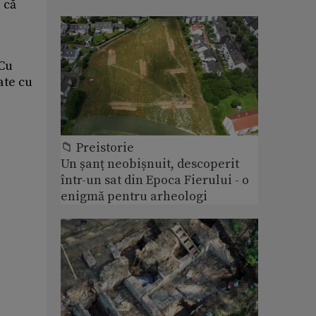
 că
 Cu
ate cu
📁 Preistorie
Un șanț neobișnuit, descoperit
într-un sat din Epoca Fierului - o
enigmă pentru arheologi