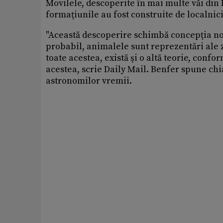
Movilele, descoperite în mai multe văi din 
formaţiunile au fost construite de localnici
"Această descoperire schimbă concepţia no
probabil, animalele sunt reprezentări ale z
toate acestea, există şi o altă teorie, confo
acestea, scrie Daily Mail. Benfer spune chi
astronomilor vremii.