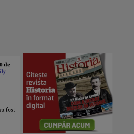
0 de
ily
au fost