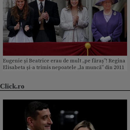
Eugenie și Beatrice erau de mult „pe făraș”! Regina
Elisabeta și-a trimis nepoatele „la muncă” din 2011
Click.ro