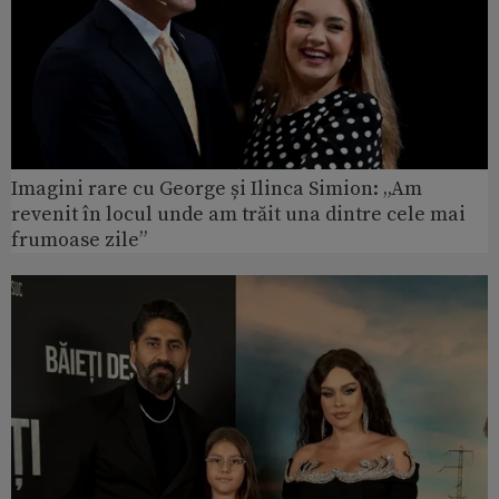
Imagini rare cu George și Ilinca Simion: „Am
revenit în locul unde am trăit una dintre cele mai
frumoase zile”