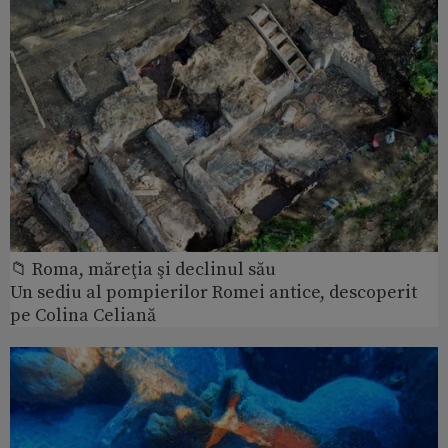
📁 Roma, măreţia şi declinul său
Un sediu al pompierilor Romei antice, descoperit
pe Colina Celiană