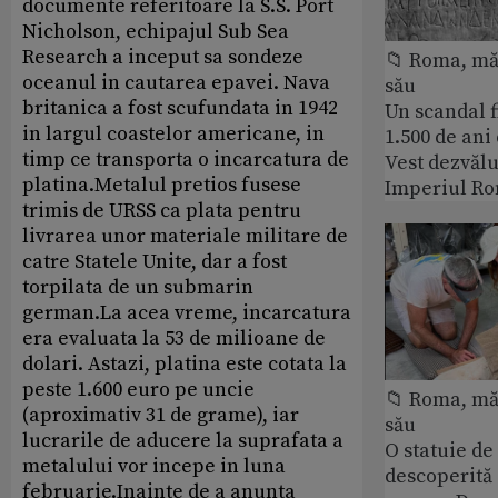
documente referitoare la S.S. Port
Nicholson, echipajul Sub Sea
Research a inceput sa sondeze
📁 Roma, măr
oceanul in cautarea epavei. Nava
său
britanica a fost scufundata in 1942
Un scandal f
in largul coastelor americane, in
1.500 de ani
timp ce transporta o incarcatura de
Vest dezvălu
platina.Metalul pretios fusese
Imperiul Ro
trimis de URSS ca plata pentru
livrarea unor materiale militare de
catre Statele Unite, dar a fost
torpilata de un submarin
german.La acea vreme, incarcatura
era evaluata la 53 de milioane de
dolari. Astazi, platina este cotata la
peste 1.600 euro pe uncie
📁 Roma, măr
(aproximativ 31 de grame), iar
său
lucrarile de aducere la suprafata a
O statuie de 
metalului vor incepe in luna
descoperită
februarie.Inainte de a anunta