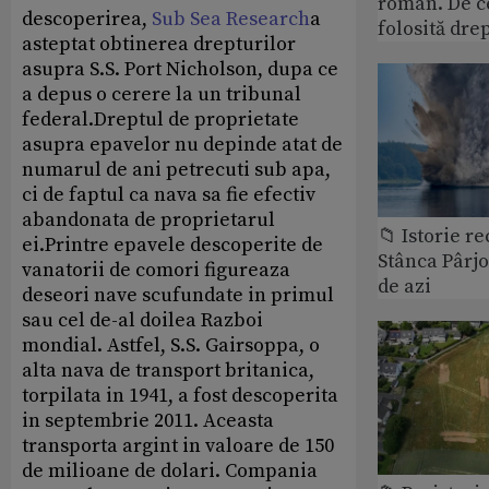
roman. De ce
descoperirea,
Sub Sea Research
a
folosită dre
asteptat obtinerea drepturilor
asupra S.S. Port Nicholson, dupa ce
a depus o cerere la un tribunal
federal.Dreptul de proprietate
asupra epavelor nu depinde atat de
numarul de ani petrecuti sub apa,
ci de faptul ca nava sa fie efectiv
abandonata de proprietarul
📁 Istorie r
ei.Printre epavele descoperite de
Stânca Pârj
vanatorii de comori figureaza
de azi
deseori nave scufundate in primul
sau cel de-al doilea Razboi
mondial. Astfel, S.S. Gairsoppa, o
alta nava de transport britanica,
torpilata in 1941, a fost descoperita
in septembrie 2011. Aceasta
transporta argint in valoare de 150
de milioane de dolari. Compania