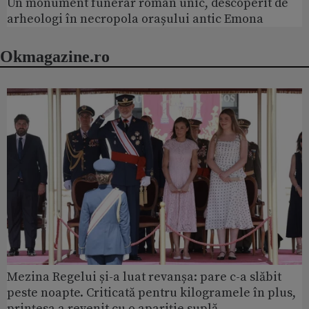
Un monument funerar roman unic, descoperit de
arheologi în necropola orașului antic Emona
Okmagazine.ro
Mezina Regelui și-a luat revanșa: pare c-a slăbit
peste noapte. Criticată pentru kilogramele în plus,
prințesa a revenit cu o apariție suplă