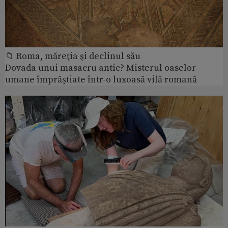
📁 Roma, măreţia şi declinul său
Dovada unui masacru antic? Misterul oaselor
umane împrăștiate într-o luxoasă vilă romană