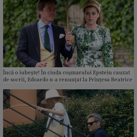
Încă o iubește! În ciuda coșmarului Epstein cauzat
de socrii, Edoardo n-a renunțat la Prințesa Beatrice