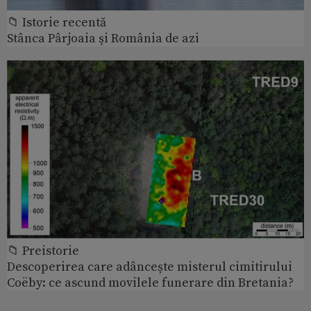
📁 Istorie recentă
Stânca Pârjoaia şi România de azi
📁 Preistorie
Descoperirea care adâncește misterul cimitirului
Coëby: ce ascund movilele funerare din Bretania?