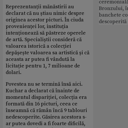
ceremonială
Reprezentanții mănăstirii au
Bronzului, î
declarat că nu știau nimic despre
banchete c
originea acestor picturi. În ciuda
descoperită
provenienței lor, instituția
intenționează să păstreze operele
de artă. Specialiștii consideră că
valoarea istorică a colecției
depășește valoarea sa artistică și că
aceasta ar putea fi vândută la
licitație pentru 1, 7 milioane de
dolari.
Povestea nu se termină însă aici.
Kuchar a declarat că înainte de
momentul dispariției, colecția era
formată din 16 picturi, ceea ce
înseamnă că rămân încă 9 tablouri
nedescoperite. Găsirea acestora s-
ar putea dovedi a fi foarte dificilă,