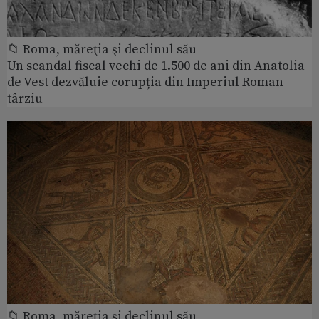
📁 Roma, măreţia şi declinul său
Un scandal fiscal vechi de 1.500 de ani din Anatolia
de Vest dezvăluie corupția din Imperiul Roman
târziu
📁 Roma, măreţia şi declinul său