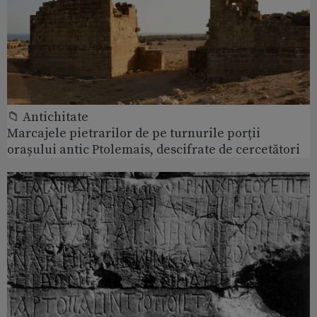
📁 Antichitate
Marcajele pietrarilor de pe turnurile porții
orașului antic Ptolemais, descifrate de cercetători