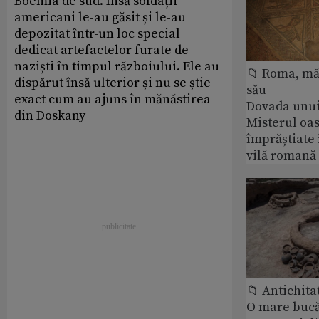
Boemia de sud. Însă soldații
americani le-au găsit și le-au
depozitat într-un loc special
dedicat artefactelor furate de
naziști în timpul războiului. Ele au
📁 Roma, măr
dispărut însă ulterior și nu se știe
său
exact cum au ajuns în mănăstirea
Dovada unui
din Doskany
Misterul oa
împrăștiate 
vilă romană
📁 Antichita
O mare bucă