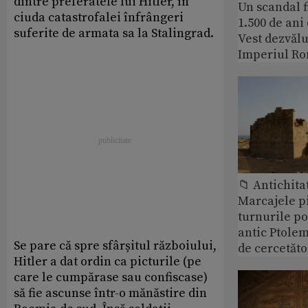
dintre preferatele lui Hitler, în
Un scandal f
ciuda catastrofalei înfrângeri
1.500 de ani
suferite de armata sa la Stalingrad.
Vest dezvălu
Imperiul Ro
📁 Antichita
Marcajele pi
turnurile po
antic Ptolem
Se pare că spre sfârșitul războiului,
de cercetăto
Hitler a dat ordin ca picturile (pe
care le cumpărase sau confiscase)
să fie ascunse într-o mănăstire din