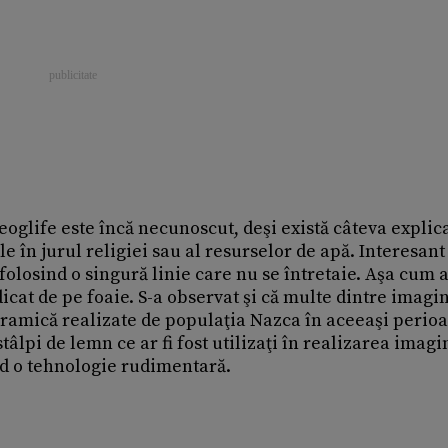
eoglife este încă necunoscut, deşi există câteva explica
 în jurul religiei sau al resurselor de apă. Interesant 
 folosind o singură linie care nu se întretaie. Aşa cum a
dicat de pe foaie. S-a observat şi că multe dintre imagi
ceramică realizate de populaţia Nazca în aceeaşi perio
âlpi de lemn ce ar fi fost utilizaţi în realizarea imagin
nd o tehnologie rudimentară.