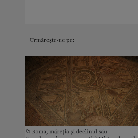
Urmărește-ne pe:
📁 Roma, măreţia şi declinul său