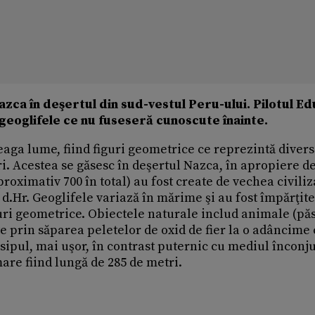
Nazca în deşertul din sud-vestul Peru-ului. Pilotul E
eoglifele ce nu fuseseră cunoscute înainte.
eaga lume, fiind figuri geometrice ce reprezintă diver
i. Acestea se găsesc în deşertul Nazca, în apropiere d
proximativ 700 în total) au fost create de vechea civiliz
0 d.Hr. Geoglifele variază în mărime şi au fost împărţite
uri geometrice. Obiectele naturale includ animale (păs
ate prin săparea peletelor de oxid de fier la o adâncime
isipul, mai uşor, în contrast puternic cu mediul înconju
are fiind lungă de 285 de metri.