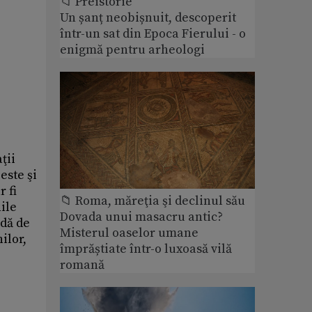
📁 Preistorie
Un șanț neobișnuit, descoperit
într-un sat din Epoca Fierului - o
enigmă pentru arheologi
ţii
este şi
r fi
📁 Roma, măreţia şi declinul său
nile
Dovada unui masacru antic?
adă de
Misterul oaselor umane
ilor,
împrăștiate într-o luxoasă vilă
romană