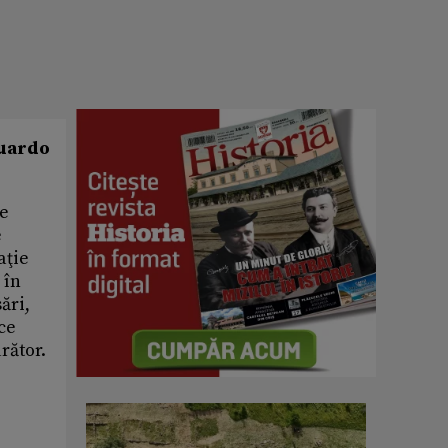
duardo
se
e
aţie
 în
ări,
 ce
rător.