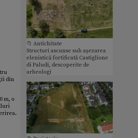
📁 Antichitate
Structuri ascunse sub așezarea
elenistică fortificată Castiglione
di Paludi, descoperite de
arheologi
tru
ii din
0 m, o
aluri
erirea.