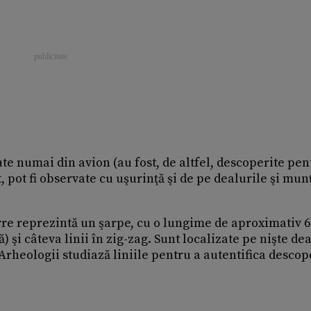
zute numai din avion (au fost, de altfel, descoperite pen
t, pot fi observate cu uşurinţă şi de pe dealurile şi munţ
orre reprezintă un şarpe, cu o lungime de aproximativ 6
 şi câteva linii în zig-zag. Sunt localizate pe nişte de
rheologii studiază liniile pentru a autentifica descop