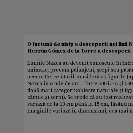
O furtună de nisip a descoperit noi linii 
Herrán Gómez de la Torre a descoperit g
Luniile Nazca au devenit cunoscute în într
animale, precum păianjeni, şerpi sau păsăr
ocean. Cercetătorii consideră că figurile (a
Nazca în o mie de ani – între 500 î.Hr. şi 50
două mari categorii:obiecte naturale şi fig
cămile şi şerpi). Se crede că au fost realiz
variază de la 10 cm până la 15 cm, lăsând n
Imaginile variază în dimensiuni, cea mai m