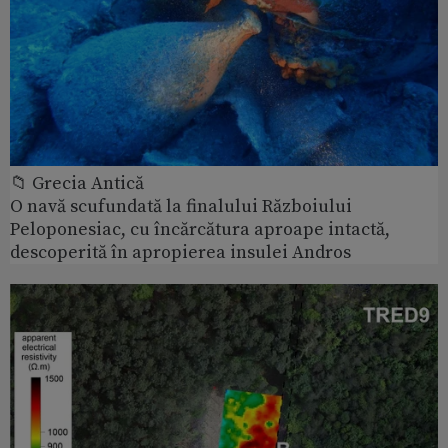
📁 Grecia Antică
O navă scufundată la finalului Războiului
Peloponesiac, cu încărcătura aproape intactă,
descoperită în apropierea insulei Andros