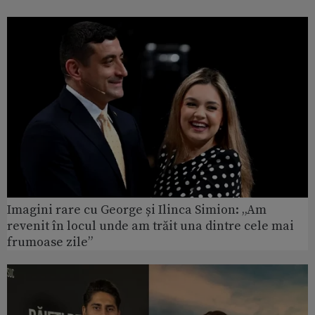
Imagini rare cu George și Ilinca Simion: „Am
revenit în locul unde am trăit una dintre cele mai
frumoase zile”