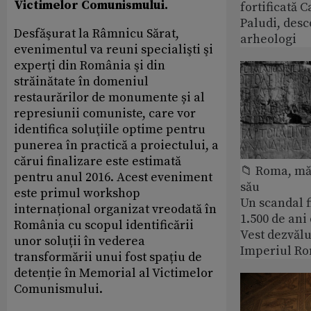
Victimelor Comunismului.
fortificată C
Paludi, desc
Desfăşurat la Râmnicu Sărat,
arheologi
evenimentul va reuni specialişti şi
experţi din România şi din
străinătate în domeniul
restaurărilor de monumente și al
represiunii comuniste, care vor
identifica soluţiile optime pentru
punerea în practică a proiectului, a
cărui finalizare este estimată
📁 Roma, măr
pentru anul 2016. Acest eveniment
său
este primul workshop
Un scandal f
internațional organizat vreodată în
1.500 de ani
România cu scopul identificării
Vest dezvălu
unor soluții în vederea
Imperiul Ro
transformării unui fost spațiu de
detenție în Memorial al Victimelor
Comunismului.