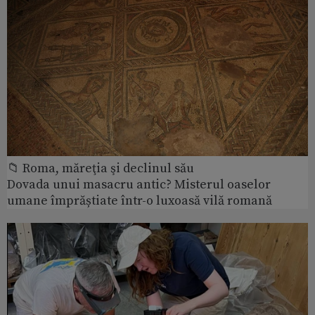
📁 Roma, măreţia şi declinul său
Dovada unui masacru antic? Misterul oaselor
umane împrăștiate într-o luxoasă vilă romană