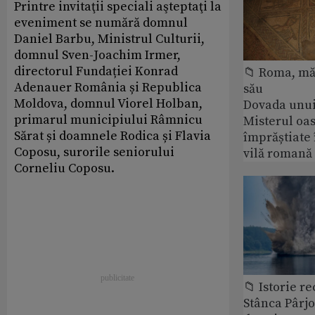
Printre invitaţii speciali aşteptaţi la
eveniment se numără domnul
Daniel Barbu, Ministrul Culturii,
domnul Sven-Joachim Irmer,
directorul Fundației Konrad
📁 Roma, măr
Adenauer România și Republica
său
Moldova, domnul Viorel Holban,
Dovada unui
primarul municipiului Râmnicu
Misterul oa
Sărat și doamnele Rodica și Flavia
împrăștiate 
Coposu, surorile seniorului
vilă romană
Corneliu Coposu.
📁 Istorie r
Stânca Pârj