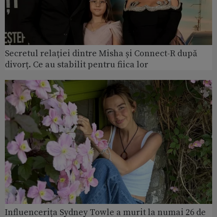
Secretul relației dintre Misha și Connect-R după
divorț. Ce au stabilit pentru fiica lor
Influencerița Sydney Towle a murit la numai 26 de