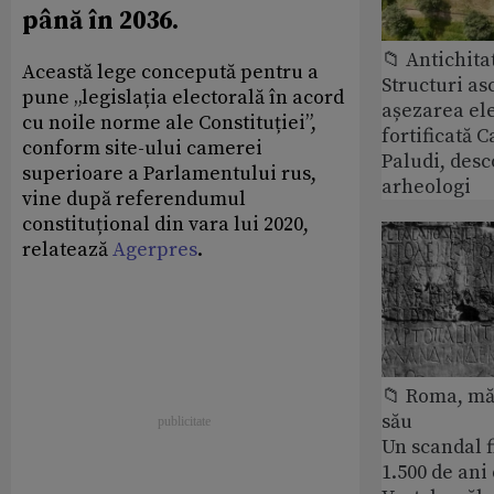
până în 2036.
📁 Antichita
Această lege concepută pentru a
Structuri a
pune „legislația electorală în acord
așezarea ele
cu noile norme ale Constituției”,
fortificată C
conform site-ului camerei
Paludi, desc
superioare a Parlamentului rus,
arheologi
vine după referendumul
constituțional din vara lui 2020,
relatează
Agerpres
.
📁 Roma, măr
său
Un scandal f
1.500 de ani