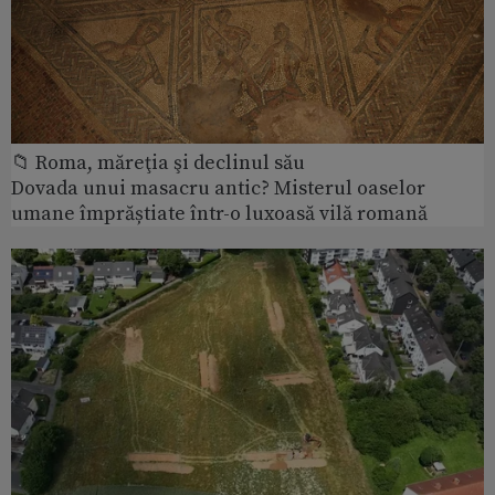
📁 Roma, măreţia şi declinul său
Dovada unui masacru antic? Misterul oaselor
umane împrăștiate într-o luxoasă vilă romană