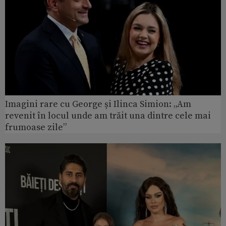
Imagini rare cu George și Ilinca Simion: „Am
revenit în locul unde am trăit una dintre cele mai
frumoase zile”