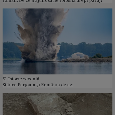
roman. De ce a ajuns să fie folosită drept pavaj?
📁 Istorie recentă
Stânca Pârjoaia şi România de azi