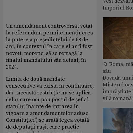
Vest dezvălu
Imperiul Ro
Un amendament controversat votat
la referendum permite menținerea
la putere a președintelui de 68 de
ani, în contextul în care el ar fi fost
nevoit, teoretic, să se retragă la
finalul mandatului său actual, în
📁 Roma, măr
2024.
său
Dovada unui
Limita de două mandate
Misterul oa
consecutive va exista în continuare,
împrăștiate 
dar „această restricție nu se aplică
vilă romană
celor care ocupau postul de șef al
statului înainte de intrarea în
vigoare a amendamentelor aduse
Constituției”, se arată legea votată
de deputații ruși, care practic