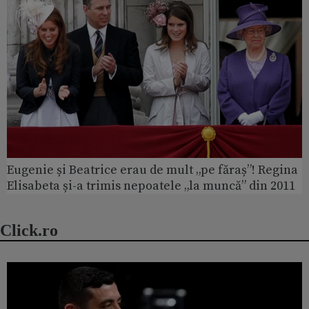
Eugenie și Beatrice erau de mult „pe făraș”! Regina
Elisabeta și-a trimis nepoatele „la muncă” din 2011
Click.ro