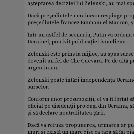
aşteptarea deciziei lui Zelenski, au mai sp
Dacă preşedintele ucrainean respinge propu
preşedintele francez Emmanuel Macron, şi
Într-un astfel de scenariu, Putin va ordona
Ucrainei, potrivit publicaţiei israeliene.
Zelenski este prins la mijloc, au spus surse
devenit un fel de Che Guevara. Pe de altă pa
argentinian.
Zelenski poate întări independenţa Ucrainei,
surselor.
Conform unor presupoziţii, el va fi forţat 
oficial pe disidenţii pro-ruşi din Ucraina,
şi să declare neutralitatea ţării.
Dacă va refuza propunerea, urmarea ar putea
muri şi există un mare risc ca ţara să îşi 