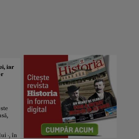
i, iar
or
este
usă,
ui -, în