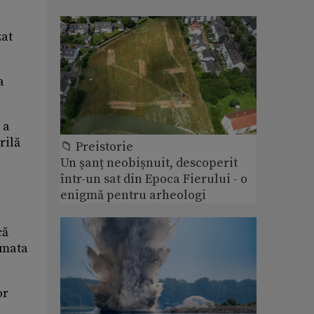
zat
a
 a
rilă
📁 Preistorie
Un șanț neobișnuit, descoperit
într-un sat din Epoca Fierului - o
enigmă pentru arheologi
că
rmata
or