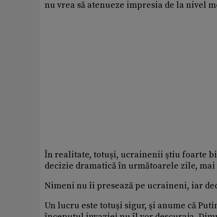
nu vrea să atenueze impresia de la nivel mo
În realitate, totuşi, ucrainenii ştiu foarte bi
decizie dramatică în următoarele zile, mai
Nimeni nu îi presează pe ucraineni, iar deci
Un lucru este totuşi sigur, şi anume că Puti
începutul invaziei nu îl vor descuraja. Dim