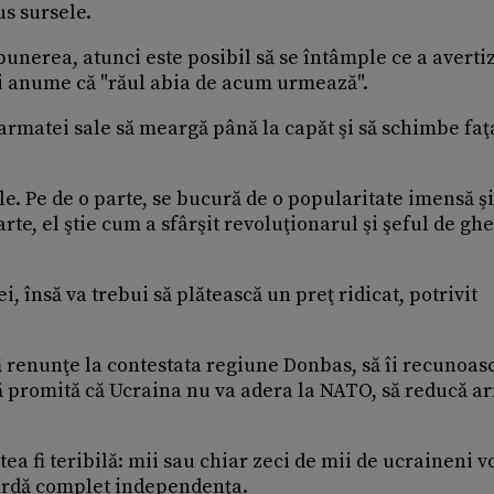
us sursele.
nerea, atunci este posibil să se întâmple ce a averti
 anume că "răul abia de acum urmează".
 armatei sale să meargă până la capăt şi să schimbe faţ
le. Pe de o parte, se bucură de o popularitate imensă şi
rte, el ştie cum a sfârşit revoluţionarul şi şeful de ghe
 însă va trebui să plătească un preţ ridicat, potrivit
să renunţe la contestata regiune Donbas, să îi recunoas
 să promită că Ucraina nu va adera la NATO, să reducă a
 fi teribilă: mii sau chiar zeci de mii de ucraineni v
piardă complet independenţa.