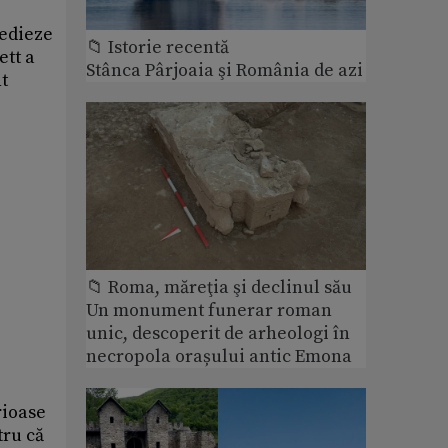
medieze
📁 Istorie recentă
ett a
Stânca Pârjoaia şi România de azi
t
📁 Roma, măreţia şi declinul său
Un monument funerar roman
unic, descoperit de arheologi în
necropola orașului antic Emona
rioase
tru că