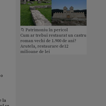
📁 Patrimoniu în pericol
Cum ar trebui restaurat un castru
roman vechi de 1.900 de ani?
Arutela, restaurare de12
milioane de lei
 o
e la
ul se