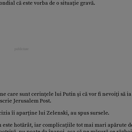
ndial că este vorba de o situaţie gravă.
ne care sunt cerinţele lui Putin şi că vor fi nevoiţi să ia
 scrie Jerusalem Post.
zia îi aparţine lui Zelenski, au spus sursele.
n este hotărât, iar complicaţiile tot mai mari apărute d
potrivă, nu poate da înapoi, aşa că pe măsură ce război