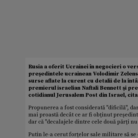
Rusia a oferit Ucrainei în negocieri o ver
preşedintele ucrainean Volodimir Zelensk
surse aflate la curent cu detalii de la înt
premierul israelian Naftali Bennett şi pr
cotidianul Jerusalem Post din Israel, cit
Propunerea a fost considerată "dificilă", da
mai proastă decât ce ar fi obţinut preşedin
dar că "decalajele dintre cele două părţi nu
Putin le-a cerut forţelor sale militare să se 