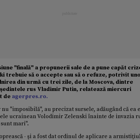
siune "finală" a propunerii sale de a pune capăt crize
i trebuie să o accepte sau să o refuze, potrivit un
âlnirea din urmă cu trei zile, de la Moscova, dintre
eşedintele rus Vladimir Putin, relatează miercuri
at de
agerpres.ro.
r nu "imposibilă", au precizat sursele, adăugând că ea 
tele ucrainean Volodimir Zelenski înainte de invazia r
 sunt mari".
oprească - şi a fost dat ordinul de aplicare a armistiţiul