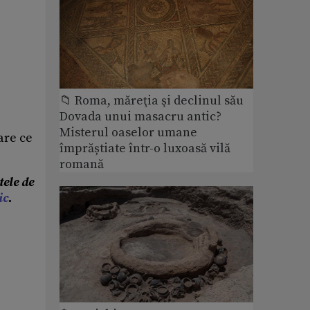
📁 Roma, măreţia şi declinul său
Dovada unui masacru antic?
Misterul oaselor umane
are ce
împrăștiate într-o luxoasă vilă
romană
tele de
ic
.