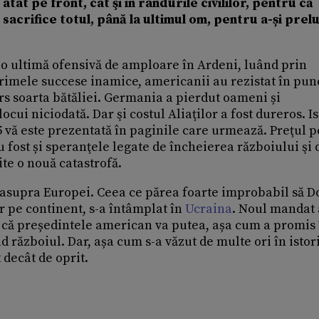
atât pe front, cât şi în rândurile civililor, pentru că
 sacrifice totul, până la ultimul om, pentru a-și prel
ze o ultimă ofensivă de amploare în Ardeni, luând prin
mele succese inamice, americanii au rezistat în pun
ors soarta bătăliei. Germania a pierdut oameni și
ui niciodată. Dar şi costul Aliaţilor a fost dureros. Is
5 vă este prezentată în paginile care urmează. Preţul 
 fost și speranţele legate de încheierea războiului şi 
te o nouă catastrofă.
 asupra Europei. Ceea ce părea foarte improbabil să D
 pe continent, s-a întâmplat în
Ucraina
. Noul mandat 
că președintele american va putea, așa cum a promis 
 războiul. Dar, așa cum s-a văzut de multe ori în istori
decât de oprit.