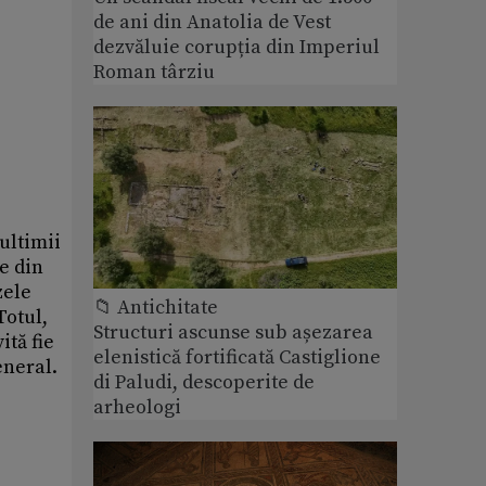
de ani din Anatolia de Vest
dezvăluie corupția din Imperiul
Roman târziu
ultimii
le din
zele
📁 Antichitate
Totul,
Structuri ascunse sub așezarea
ită fie
elenistică fortificată Castiglione
eneral.
di Paludi, descoperite de
arheologi