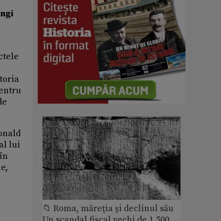
ungi
ctele
toria
pentru
de
onald
al lui
în
e,
📁 Roma, măreţia şi declinul său
Un scandal fiscal vechi de 1.500