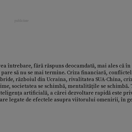
ea întrebare, fără răspuns deocamdată, mai ales că în 
e pare să nu se mai termine. Criza financiară, conflicte
ride, războiul din Ucraina, rivalitatea SUA-China, cri
zime, societatea se schimbă, mentalităţile se schimbă. 
eligenţa artificială, a cărei dezvoltare rapidă este priv
are legate de efectele asupra viitorului omenirii, în g