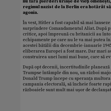
nu fără pierderi uriașe de vieţi omenești, 
regimul nazist de la Berlin era hotărât să
agonia.
În vest, Hitler a fost capabil să mai lanse
surprindere Comandamentul Aliat. După pri
critice, apoi împreună cu britanicii au înt
echipamente pe care nu le va mai putea înloc
acestei bătălii din decembrie-ianuarie 194
eliberarea Europei a fost mare. Dar mari au
construirea unei lumi mai bune, care să evi
După opt decenii, incertitudinile planează
Trumpse întâmple din nou, un război major
Donald Trump începe cu speranţa multora 
campania electorală, să încheie foarte rapid
războaiele sunt mult mai ușor de declanșat 