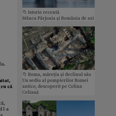
📁 Istorie recentă
Stânca Pârjoaia şi România de azi
ia.
📁 Roma, măreţia şi declinul său
Un sediu al pompierilor Romei
itat,
antice, descoperit pe Colina
tru că
Celiană
că,
d l-a
 a