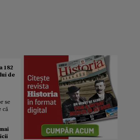
a 182
lui de
or se
e că
 mai
cii