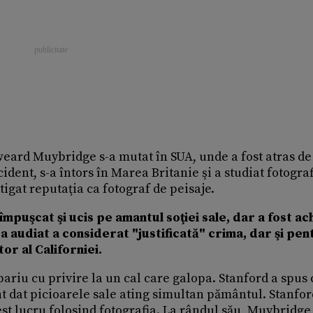
weard Muybridge s-a mutat în SUA, unde a fost atras de
ident, s-a întors în Marea Britanie şi a studiat fotograf
tigat reputaţia ca fotograf de peisaje.
uşcat şi ucis pe amantul soţiei sale, dar a fost ach
-a audiat a considerat "justificată" crima, dar şi pen
r al Californiei.
ariu cu privire la un cal care galopa. Stanford a spus 
 dat picioarele sale ating simultan pământul. Stanfor
t lucru folosind fotografia. La rândul său, Muybridge