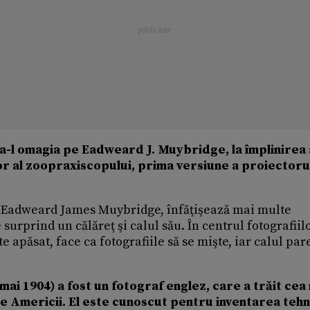
u a-l omagia pe Eadweard J. Muybridge, la împlinirea 
tor al zoopraxiscopului, prima versiune a proiectoru
lui Eadweard James Muybridge, înfăţişează mai multe
e surprind un călăreţ şi calul său. În centrul fotografiil
 apăsat, face ca fotografiile să se mişte, iar calul par
ai 1904) a fost un fotograf englez, care a trăit cea
ale Americii. El este cunoscut pentru inventarea tehni