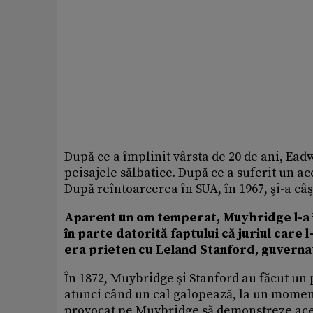
După ce a împlinit vârsta de 20 de ani, Ead
peisajele sălbatice. După ce a suferit un acc
După reîntoarcerea în SUA, în 1967, şi-a câş
Aparent un om temperat, Muybridge l-a împ
în parte datorită faptului că juriul care l
era prieten cu Leland Stanford, guvernato
În 1872, Muybridge şi Stanford au făcut un p
atunci când un cal galopează, la un moment
provocat pe Muybridge să demonstreze aces